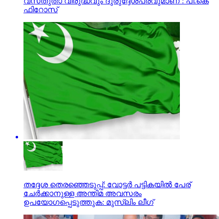
വസ്‌തുതാ വിരുദ്ധവും ദുരുദ്ദേശപരവുമാണ്’: പി.കെ
ഫിറോസ്‌
തദ്ദേശ തെരഞ്ഞെടുപ്പ്: വോട്ടര്‍ പട്ടികയില്‍ പേര്
ചേര്‍ക്കാനുള്ള അന്തിമ അവസരം
ഉപയോഗപ്പെടുത്തുക: മുസ്‌ലിം ലീഗ്‌