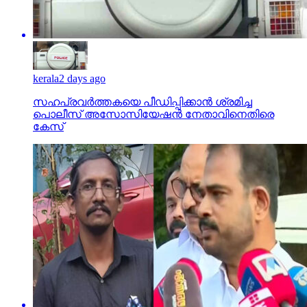
kerala
2 days ago
സഹപ്രവര്‍ത്തകയെ പീഡിപ്പിക്കാന്‍ ശ്രമിച്ച
പൊലീസ് അസോസിയേഷന്‍ നേതാവിനെതിരെ
കേസ്