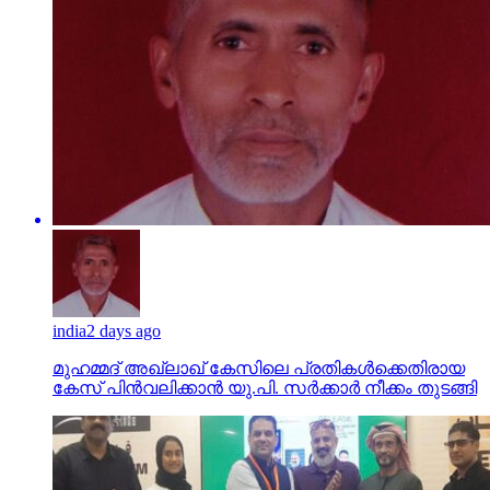
india
2 days ago
മുഹമ്മദ് അഖ്‌ലാഖ് കേസിലെ പ്രതികള്‍ക്കെതിരായ
കേസ് പിന്‍വലിക്കാന്‍ യു.പി. സര്‍ക്കാര്‍ നീക്കം തുടങ്ങി