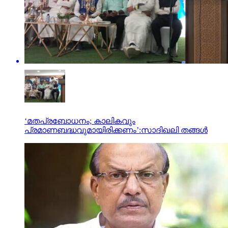
‘മതപ്രബോധനം; കാലികവും
പ്രമാണബദ്ധവുമായിരിക്കണം’:സാദിഖലി തങ്ങൾ