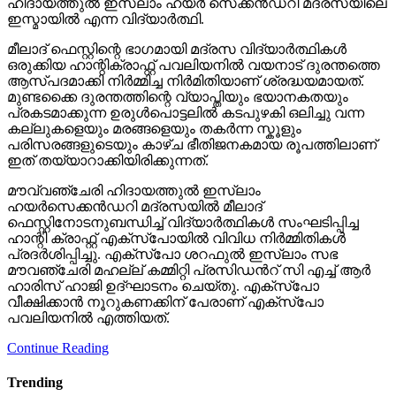
ഹിദായത്തുൽ ഇസ്ലാം ഹയർ സെക്കൻഡറി മദ്രസയിലെ
ഇസ്മായിൽ എന്ന വിദ്യാർത്ഥി.
മീലാദ് ഫെസ്റ്റിന്റെ ഭാഗമായി മദ്രസ വിദ്യാർത്ഥികൾ
ഒരുക്കിയ ഹാന്റിക്രാഫ്റ്റ് പവലിയനിൽ വയനാട് ദുരന്തത്തെ
ആസ്പദമാക്കി നിർമ്മിച്ച നിർമിതിയാണ് ശ്രദ്ധയമായത്.
മുണ്ടക്കൈ ദുരന്തത്തിന്റെ വ്യാപ്തിയും ഭയാനകതയും
പ്രകടമാക്കുന്ന ഉരുൾപൊട്ടലിൽ കടപുഴകി ഒലിച്ചു വന്ന
കല്ലുകളെയും മരങ്ങളെയും തകർന്ന സ്കൂളും
പരിസരങ്ങളുടെയും കാഴ്ച ഭീതിജനകമായ രൂപത്തിലാണ്
ഇത് തയ്യാറാക്കിയിരിക്കുന്നത്.
മൗവ്വഞ്ചേരി ഹിദായത്തുൽ ഇസ്ലാം
ഹയർസെക്കൻഡറി മദ്രസയിൽ മീലാദ്
ഫെസ്റ്റിനോടനുബന്ധിച്ച് വിദ്യാർത്ഥികൾ സംഘടിപ്പിച്ച
ഹാന്റി ക്രാഫ്റ്റ് എക്സ്പോയിൽ വിവിധ നിർമ്മിതികൾ
പ്രദർശിപ്പിച്ചു. എക്സ്പോ ശറഫുൽ ഇസ്ലാം സഭ
മൗവഞ്ചേരി മഹല്ല് കമ്മിറ്റി പ്രസിഡൻറ് സി എച്ച് ആർ
ഹാരിസ് ഹാജി ഉദ്ഘാടനം ചെയ്തു. എക്സ്പോ
വീക്ഷിക്കാൻ നൂറുകണക്കിന് പേരാണ് എക്സ്പോ
പവലിയനിൽ എത്തിയത്.
Continue Reading
Trending