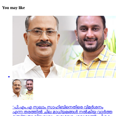
You may like
‘പി.എം.എ സലാം സാഹിബിനെതിരെ വിമർശനം
എന്ന തരത്തിൽ ചില മാധ്യമങ്ങൾ നൽകിയ വാർത്ത