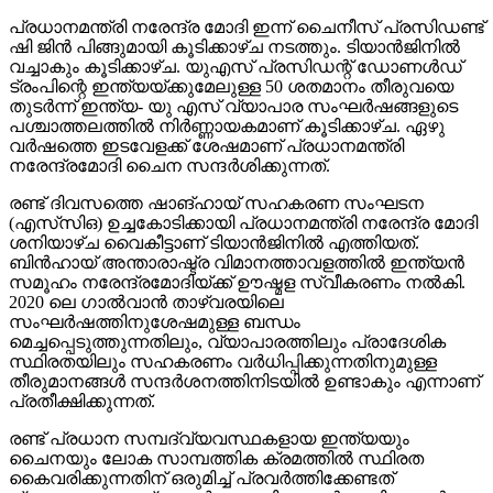
പ്രധാനമന്ത്രി നരേന്ദ്ര മോദി ഇന്ന് ചൈനീസ് പ്രസിഡണ്ട്
ഷി ജിൻ പിങ്ങുമായി കൂടിക്കാഴ്ച നടത്തും. ടിയാൻജിനിൽ
വച്ചാകും കൂടിക്കാഴ്ച. യുഎസ് പ്രസിഡന്റ് ഡോണൾഡ്
ട്രംപിന്റെ ഇന്ത്യയ്ക്കുമേലുള്ള 50 ശതമാനം തീരുവയെ
തുടർന്ന് ഇന്ത്യ- യു എസ് വ്യാപാര സംഘർഷങ്ങളുടെ
പശ്ചാത്തലത്തിൽ നിർണ്ണായകമാണ് കൂടിക്കാഴ്ച. ഏഴു
വർഷത്തെ ഇടവേളക്ക് ശേഷമാണ് പ്രധാനമന്ത്രി
നരേന്ദ്രമോദി ചൈന സന്ദർശിക്കുന്നത്.
രണ്ട് ദിവസത്തെ ഷാങ്ഹായ് സഹകരണ സംഘടന
(എസ്‌സി‌ഒ) ഉച്ചകോടിക്കായി പ്രധാനമന്ത്രി നരേന്ദ്ര മോദി
ശനിയാഴ്ച വൈകീട്ടാണ് ടിയാൻജിനിൽ എത്തിയത്.
ബിൻഹായ് അന്താരാഷ്ട്ര വിമാനത്താവളത്തിൽ ഇന്ത്യൻ
സമൂഹം നരേന്ദ്രമോദിയ്ക്ക് ഊഷ്മള സ്വീകരണം നൽകി.
2020 ലെ ഗാൽവാൻ താഴ്‌വരയിലെ
സംഘർഷത്തിനുശേഷമുള്ള ബന്ധം
മെച്ചപ്പെടുത്തുന്നതിലും, വ്യാപാരത്തിലും പ്രാദേശിക
സ്ഥിരതയിലും സഹകരണം വർധിപ്പിക്കുന്നതിനുമുള്ള
തീരുമാനങ്ങൾ സന്ദർശനത്തിനിടയിൽ ഉണ്ടാകും എന്നാണ്
പ്രതീക്ഷിക്കുന്നത്.
രണ്ട് പ്രധാന സമ്പദ്‌വ്യവസ്ഥകളായ ഇന്ത്യയും
ചൈനയും ലോക സാമ്പത്തിക ക്രമത്തിൽ സ്ഥിരത
കൈവരിക്കുന്നതിന് ഒരുമിച്ച് പ്രവർത്തിക്കേണ്ടത്