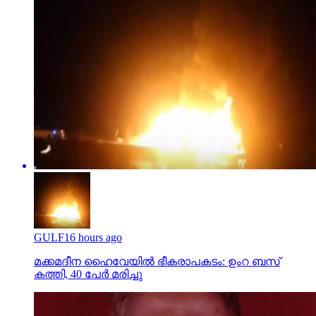
GULF
16 hours ago
മക്കമദീന ഹൈവേയില്‍ ഭീകരാപകടം: ഉംറ ബസ്
കത്തി, 40 പേര്‍ മരിച്ചു