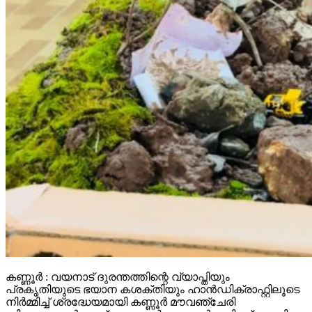
കണ്ണൂർ : വയനാട് ദുരന്തത്തിന്റെ വ്യാപ്തിയും
പ്രകൃതിയുടെ ഭയാന കശക്തിയും ഹാൻഡിക്രാഫ്റ്റിലൂടെ
നിർമ്മിച്ച് ശ്രദ്ധേയമായി കണ്ണൂർ മൗവഞ്ചേരി