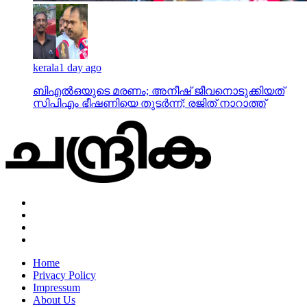
kerala
1 day ago
ബിഎല്‍ഒയുടെ മരണം; അനീഷ് ജീവനൊടുക്കിയത്
സിപിഎം ഭീഷണിയെ തുടര്‍ന്ന്; രജിത് നാറാത്ത്
Home
Privacy Policy
Impressum
About Us