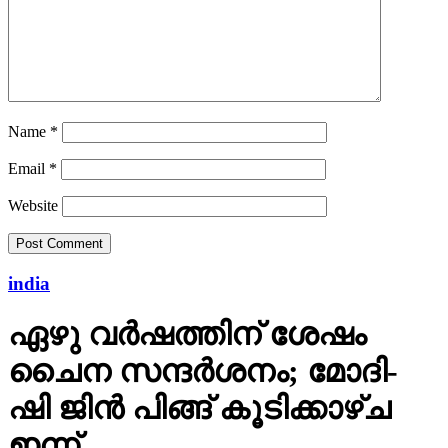
Name
*
Email
*
Website
india
ഏഴു വർഷത്തിന് ശേഷം
ചൈന സന്ദർശനം; മോദി-
ഷി ജിൻ പിങ്ങ് കൂടിക്കാഴ്ച
ഇന്ന്