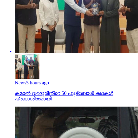
News
5 hours ago
കമാൽ വരദൂരിൻ്റെ 50 ഫുട്ബോൾ കഥകൾ
പ്രകാശിതമായി