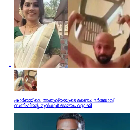
ഷാർജയിലെ അതുല്യയുടെ മരണം; ഭർത്താവ്
സതീഷിന്റെ മുൻകൂർ ജാമ്യം റദ്ദാക്കി