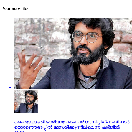
You may like
ഹൈക്കോടതി ജാമ്യാപേക്ഷ പരിഗണിച്ചില്ല; ബീഹാർ
തെരഞ്ഞെടുപ്പിൽ മത്സരിക്കുന്നില്ലെന്ന് ഷർജീൽ