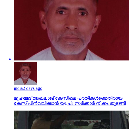
india
2 days ago
മുഹമ്മദ് അഖ്‌ലാഖ് കേസിലെ പ്രതികള്‍ക്കെതിരായ
കേസ് പിന്‍വലിക്കാന്‍ യു.പി. സര്‍ക്കാര്‍ നീക്കം തുടങ്ങി