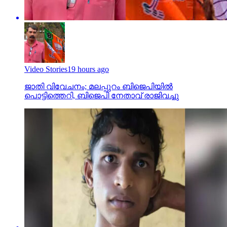
Video Stories
19 hours ago
ജാതി വിവേചനം; മലപ്പുറം ബിജെപിയില്‍
പൊട്ടിത്തെറി, ബിജെപി നേതാവ് രാജിവച്ചു