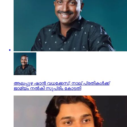
ആലപ്പുഴ ഷാൻ വധക്കേസ്; നാല് പ്രതികൾക്ക്
ജാമ്യം നൽകി സുപ്രിം കോടതി