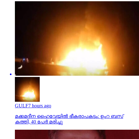
GULF
7 hours ago
മക്കമദീന ഹൈവേയില്‍ ഭീകരാപകടം: ഉംറ ബസ്
കത്തി, 40 പേര്‍ മരിച്ചു