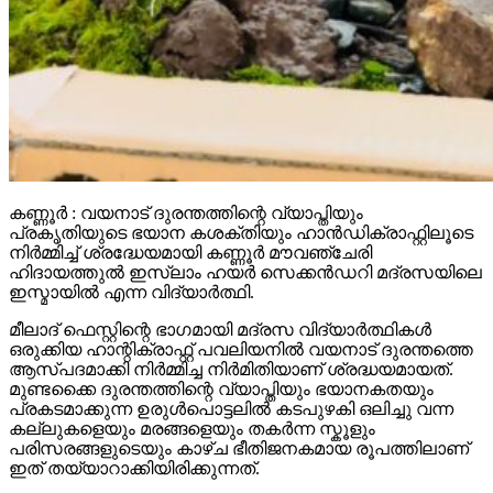
കണ്ണൂർ : വയനാട് ദുരന്തത്തിന്റെ വ്യാപ്തിയും
പ്രകൃതിയുടെ ഭയാന കശക്തിയും ഹാൻഡിക്രാഫ്റ്റിലൂടെ
നിർമ്മിച്ച് ശ്രദ്ധേയമായി കണ്ണൂർ മൗവഞ്ചേരി
ഹിദായത്തുൽ ഇസ്ലാം ഹയർ സെക്കൻഡറി മദ്രസയിലെ
ഇസ്മായിൽ എന്ന വിദ്യാർത്ഥി.
മീലാദ് ഫെസ്റ്റിന്റെ ഭാഗമായി മദ്രസ വിദ്യാർത്ഥികൾ
ഒരുക്കിയ ഹാന്റിക്രാഫ്റ്റ് പവലിയനിൽ വയനാട് ദുരന്തത്തെ
ആസ്പദമാക്കി നിർമ്മിച്ച നിർമിതിയാണ് ശ്രദ്ധയമായത്.
മുണ്ടക്കൈ ദുരന്തത്തിന്റെ വ്യാപ്തിയും ഭയാനകതയും
പ്രകടമാക്കുന്ന ഉരുൾപൊട്ടലിൽ കടപുഴകി ഒലിച്ചു വന്ന
കല്ലുകളെയും മരങ്ങളെയും തകർന്ന സ്കൂളും
പരിസരങ്ങളുടെയും കാഴ്ച ഭീതിജനകമായ രൂപത്തിലാണ്
ഇത് തയ്യാറാക്കിയിരിക്കുന്നത്.