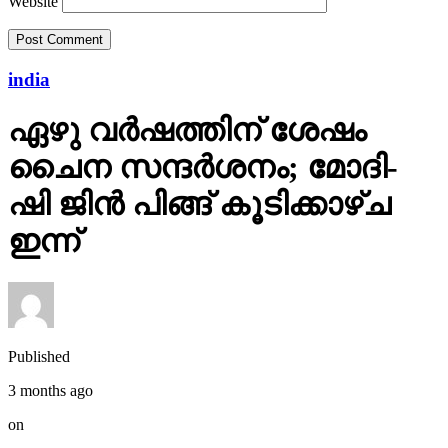
Website
india
ഏഴു വർഷത്തിന് ശേഷം
ചൈന സന്ദർശനം; മോദി-
ഷി ജിൻ പിങ്ങ് കൂടിക്കാഴ്ച
ഇന്ന്
Published
3 months ago
on