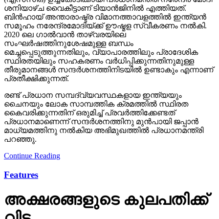
ശനിയാഴ്ച വൈകീട്ടാണ് ടിയാൻജിനിൽ എത്തിയത്.
ബിൻഹായ് അന്താരാഷ്ട്ര വിമാനത്താവളത്തിൽ ഇന്ത്യൻ
സമൂഹം നരേന്ദ്രമോദിയ്ക്ക് ഊഷ്മള സ്വീകരണം നൽകി.
2020 ലെ ഗാൽവാൻ താഴ്‌വരയിലെ
സംഘർഷത്തിനുശേഷമുള്ള ബന്ധം
മെച്ചപ്പെടുത്തുന്നതിലും, വ്യാപാരത്തിലും പ്രാദേശിക
സ്ഥിരതയിലും സഹകരണം വർധിപ്പിക്കുന്നതിനുമുള്ള
തീരുമാനങ്ങൾ സന്ദർശനത്തിനിടയിൽ ഉണ്ടാകും എന്നാണ്
പ്രതീക്ഷിക്കുന്നത്.
രണ്ട് പ്രധാന സമ്പദ്‌വ്യവസ്ഥകളായ ഇന്ത്യയും
ചൈനയും ലോക സാമ്പത്തിക ക്രമത്തിൽ സ്ഥിരത
കൈവരിക്കുന്നതിന് ഒരുമിച്ച് പ്രവർത്തിക്കേണ്ടത്
പ്രധാനമാണെന്ന് സന്ദർശനത്തിനു മുൻപായി ജപ്പാൻ
മാധ്യമത്തിനു നൽകിയ അഭിമുഖത്തിൽ പ്രധാനമന്ത്രി
പറഞ്ഞു.
Continue Reading
Features
അക്ഷരങ്ങളുടെ കുലപതിക്ക്
വിട