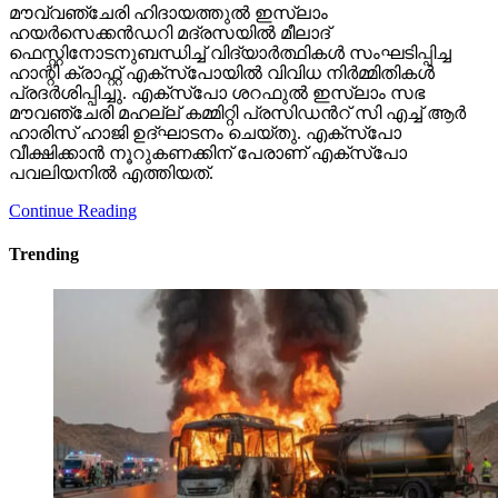
മൗവ്വഞ്ചേരി ഹിദായത്തുൽ ഇസ്ലാം
ഹയർസെക്കൻഡറി മദ്രസയിൽ മീലാദ്
ഫെസ്റ്റിനോടനുബന്ധിച്ച് വിദ്യാർത്ഥികൾ സംഘടിപ്പിച്ച
ഹാന്റി ക്രാഫ്റ്റ് എക്സ്പോയിൽ വിവിധ നിർമ്മിതികൾ
പ്രദർശിപ്പിച്ചു. എക്സ്പോ ശറഫുൽ ഇസ്ലാം സഭ
മൗവഞ്ചേരി മഹല്ല് കമ്മിറ്റി പ്രസിഡൻറ് സി എച്ച് ആർ
ഹാരിസ് ഹാജി ഉദ്ഘാടനം ചെയ്തു. എക്സ്പോ
വീക്ഷിക്കാൻ നൂറുകണക്കിന് പേരാണ് എക്സ്പോ
പവലിയനിൽ എത്തിയത്.
Continue Reading
Trending