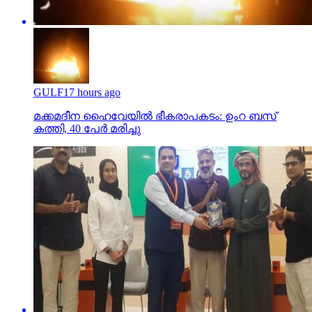
GULF
17 hours ago
മക്കമദീന ഹൈവേയില്‍ ഭീകരാപകടം: ഉംറ ബസ്
കത്തി, 40 പേര്‍ മരിച്ചു