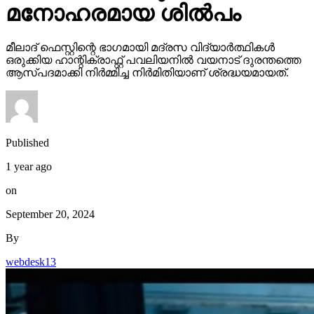
മനോഹരമായ ശിൽപം
മീലാദ് ഫെസ്റ്റിന്റെ ഭാഗമായി മദ്രസ വിദ്യാർത്ഥികൾ
ഒരുക്കിയ ഹാന്റിക്രാഫ്റ്റ് പവലിയനിൽ വയനാട് ദുരന്തത്തെ
ആസ്പദമാക്കി നിർമ്മിച്ച നിർമിതിയാണ് ശ്രദ്ധയമായത്.
Published
1 year ago
on
September 20, 2024
By
webdesk13