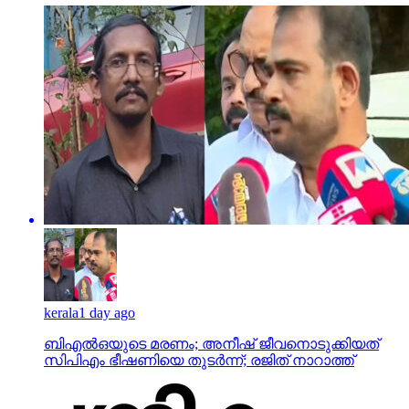
kerala
1 day ago
ബിഎല്‍ഒയുടെ മരണം; അനീഷ് ജീവനൊടുക്കിയത്
സിപിഎം ഭീഷണിയെ തുടര്‍ന്ന്; രജിത് നാറാത്ത്