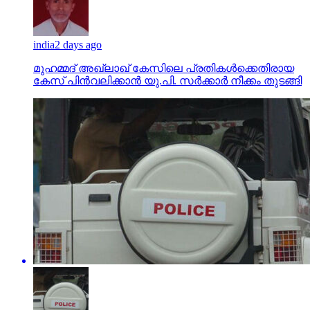
india
2 days ago
മുഹമ്മദ് അഖ്‌ലാഖ് കേസിലെ പ്രതികള്‍ക്കെതിരായ
കേസ് പിന്‍വലിക്കാന്‍ യു.പി. സര്‍ക്കാര്‍ നീക്കം തുടങ്ങി