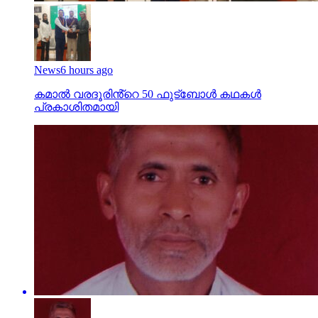
News
6 hours ago
കമാൽ വരദൂരിൻ്റെ 50 ഫുട്ബോൾ കഥകൾ
പ്രകാശിതമായി