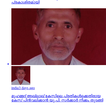
പ്രകാശിതമായി
india
3 days ago
മുഹമ്മദ് അഖ്‌ലാഖ് കേസിലെ പ്രതികള്‍ക്കെതിരായ
കേസ് പിന്‍വലിക്കാന്‍ യു.പി. സര്‍ക്കാര്‍ നീക്കം തുടങ്ങി