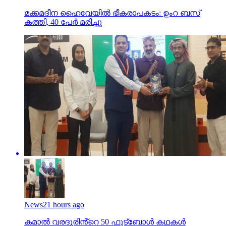
മക്കമദീന ഹൈവേയില്‍ ഭീകരാപകടം: ഉംറ ബസ്
കത്തി, 40 പേര്‍ മരിച്ചു
News
21 hours ago
കമാൽ വരദൂരിൻ്റെ 50 ഫുട്ബോൾ കഥകൾ