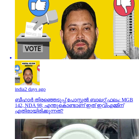
india
2 days ago
ബീഹാർ തിരഞ്ഞെടുപ്പ് പോസ്റ്റൽ ബാലറ്റ് ഫലം: MGB
142, NDA 98; എന്തുകൊണ്ടാണ് ഇത് ഇവിഎമ്മിന്
എതിരായിരിക്കുന്നത്?