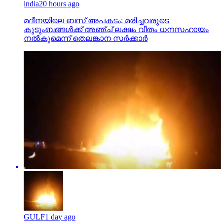
india
20 hours ago
മദീനയിലെ ബസ് അപകടം; മരിച്ചവരുടെ
കുടുംബങ്ങള്‍ക്ക് അഞ്ച് ലക്ഷം വീതം ധനസഹായം
നല്‍കുമെന്ന് തെലങ്കാന സര്‍ക്കാര്‍
GULF
1 day ago