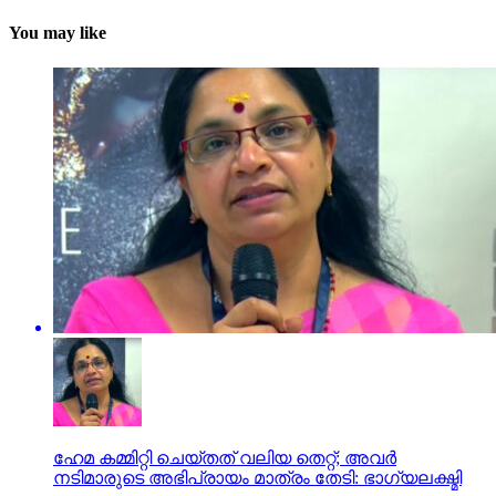
You may like
ഹേമ കമ്മിറ്റി ചെയ്തത് വലിയ തെറ്റ്; അവര്‍
നടിമാരുടെ അഭിപ്രായം മാത്രം തേടി: ഭാഗ്യലക്ഷ്മി