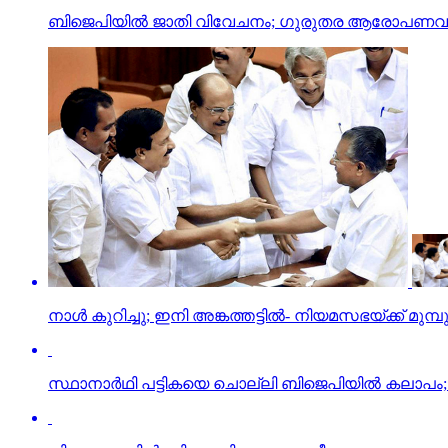
ബിജെപിയില്‍ ജാതി വിവേചനം; ഗുരുതര ആരോപണവുമായി 
നാള്‍ കുറിച്ചു; ഇനി അങ്കത്തട്ടില്‍- നിയമസഭയ്ക്ക് മുമ്
സ്ഥാനാര്‍ഥി പട്ടികയെ ചൊല്ലി ബിജെപിയില്‍ കലാപം; പ