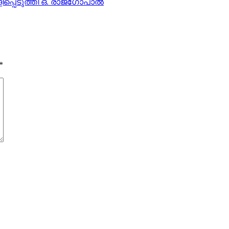
പെടുത്തി ഒ. രാജഗോപാല്‍
*