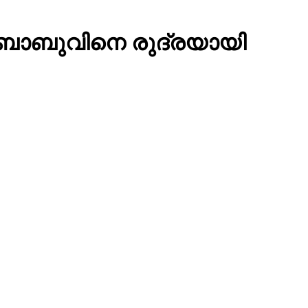
് ബാബുവിനെ രുദ്രയായി