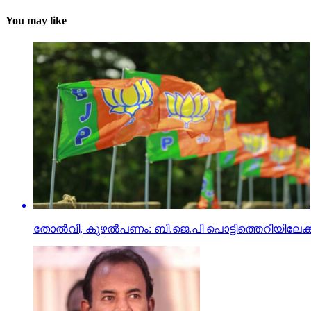
You may like
തോല്‍വി, കുഴല്‍പണം: ബി.ജെ.പി പൊട്ടിത്തെറിയിലേക്ക