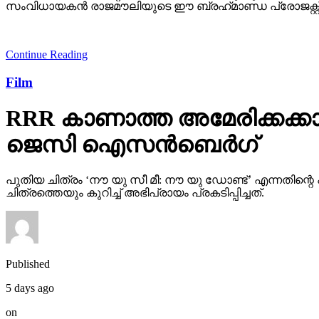
സംവിധായകന്‍ രാജമൗലിയുടെ ഈ ബ്രഹ്‌മാണ്ഡ പ്രോജക്റ്റ് 20
Continue Reading
Film
RRR കാണാത്ത അമേരിക്കക്കാ
ജെസി ഐസന്‍ബെര്‍ഗ്
പുതിയ ചിത്രം ‘നൗ യു സീ മീ: നൗ യു ഡോണ്ട്’ എന്നതി
ചിത്രത്തെയും കുറിച്ച് അഭിപ്രായം പ്രകടിപ്പിച്ചത്.
Published
5 days ago
on