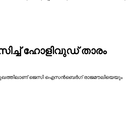
സിച്ച് ഹോളിവുഡ് താരം
ിമുഖത്തിലാണ് ജെസി ഐസന്‍ബെര്‍ഗ് രാജമൗലിയെയും