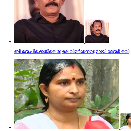
ബി.ജെ.പിക്കെതിരെ രൂക്ഷ വിമർശനവുമായി മേജർ രവി