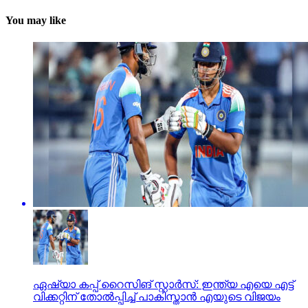
You may like
ഏഷ്യാ കപ്പ് റൈസിങ് സ്റ്റാര്‍സ്: ഇന്ത്യ എയെ എട്ട്
വിക്കറ്റിന് തോല്‍പ്പിച്ച് പാകിസ്താന്‍ എയുടെ വിജയം