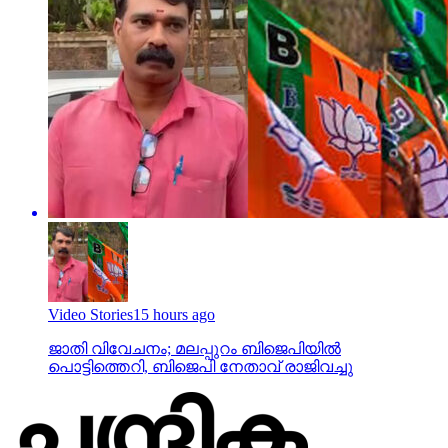
Video Stories
15 hours ago
ജാതി വിവേചനം; മലപ്പുറം ബിജെപിയില്‍
പൊട്ടിത്തെറി, ബിജെപി നേതാവ് രാജിവച്ചു