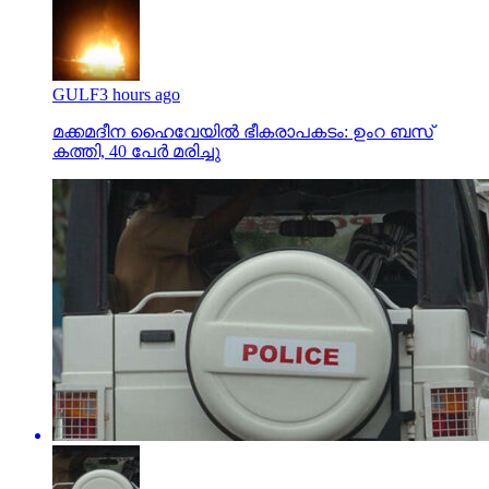
GULF
3 hours ago
മക്കമദീന ഹൈവേയില്‍ ഭീകരാപകടം: ഉംറ ബസ്
കത്തി, 40 പേര്‍ മരിച്ചു