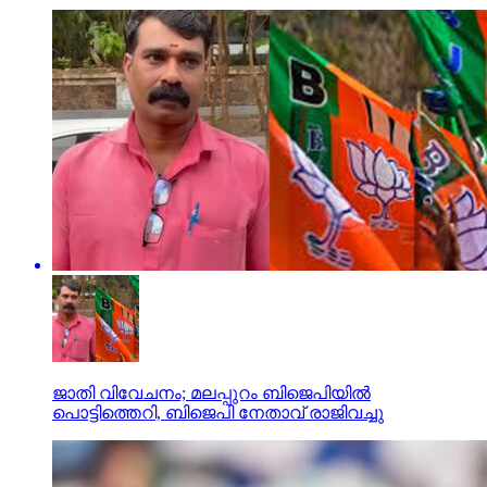
ജാതി വിവേചനം; മലപ്പുറം ബിജെപിയില്‍
പൊട്ടിത്തെറി, ബിജെപി നേതാവ് രാജിവച്ചു