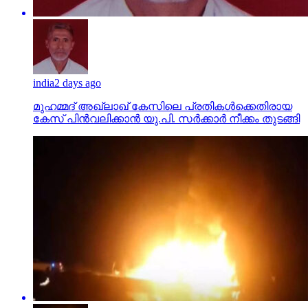
india
2 days ago
മുഹമ്മദ് അഖ്‌ലാഖ് കേസിലെ പ്രതികള്‍ക്കെതിരായ
കേസ് പിന്‍വലിക്കാന്‍ യു.പി. സര്‍ക്കാര്‍ നീക്കം തുടങ്ങി