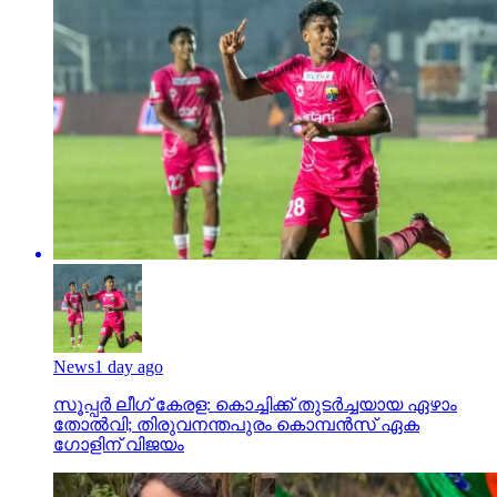
News
1 day ago
സൂപ്പര്‍ ലീഗ് കേരള: കൊച്ചിക്ക് തുടര്‍ച്ചയായ ഏഴാം
തോല്‍വി; തിരുവനന്തപുരം കൊമ്പന്‍സ് ഏക
ഗോളിന് വിജയം