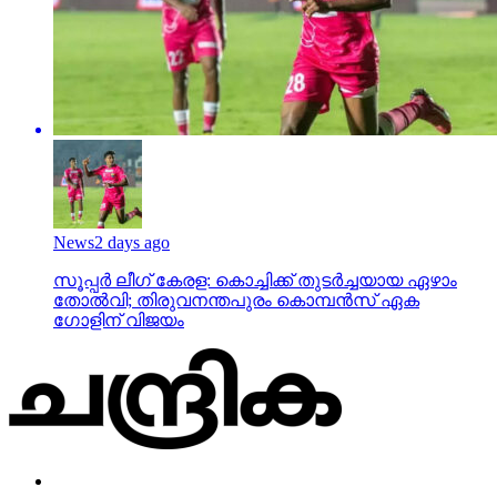
News
2 days ago
സൂപ്പര്‍ ലീഗ് കേരള: കൊച്ചിക്ക് തുടര്‍ച്ചയായ ഏഴാം
തോല്‍വി; തിരുവനന്തപുരം കൊമ്പന്‍സ് ഏക
ഗോളിന് വിജയം