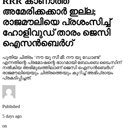
RRR കാണാത്ത
അമേരിക്കക്കാര്‍ ഇല്ല;
രാജമൗലിയെ പ്രശംസിച്ച്
ഹോളിവുഡ് താരം ജെസി
ഐസന്‍ബെര്‍ഗ്
പുതിയ ചിത്രം ‘നൗ യു സീ മീ: നൗ യു ഡോണ്ട്’
എന്നതിന്റെ പ്രമോഷന്റെ ഭാഗമായി ബോംബെ ടൈംസിന്
നല്‍കിയ അഭിമുഖത്തിലാണ് ജെസി ഐസന്‍ബെര്‍ഗ്
രാജമൗലിയെയും ചിത്രത്തെയും കുറിച്ച് അഭിപ്രായം
പ്രകടിപ്പിച്ചത്.
Published
5 days ago
on