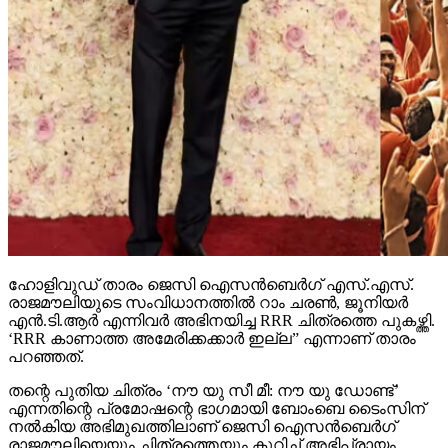
ഹോളിവുഡ് താരം ജെസി ഐസന്‍ബെര്‍ഗ് എസ്.എസ്.
രാജമൗലിയുടെ സംവിധാനത്തില്‍ റാം ചരണ്‍, ജൂനിയര്‍
എന്‍.ടി.ആര്‍ എന്നിവര്‍ അഭിനയിച്ച RRR ചിത്രത്തെ പുകഴ്ത്തി.
‘RRR കാണാത്ത അമേരിക്കക്കാര്‍ ഇല്ല” എന്നാണ് താരം
പറഞ്ഞത്.
തന്റെ പുതിയ ചിത്രം ‘നൗ യു സീ മീ: നൗ യു ഡോണ്ട്’
എന്നതിന്റെ പ്രമോഷന്റെ ഭാഗമായി ബോംബെ ടൈംസിന്
നല്‍കിയ അഭിമുഖത്തിലാണ് ജെസി ഐസന്‍ബെര്‍ഗ്
രാജമൗലിയെയും ചിത്രത്തെയും കുറിച്ച് അഭിപ്രായം