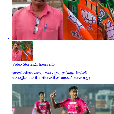
Video Stories
21 hours ago
ജാതി വിവേചനം; മലപ്പുറം ബിജെപിയില്‍
പൊട്ടിത്തെറി, ബിജെപി നേതാവ് രാജിവച്ചു