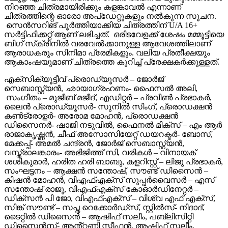
നിറഞ്ഞ ചിത്രമായിരിക്കും കളങ്കാവൽ എന്നാണ്
ചിത്രത്തിന്റെ ഓരോ അപ്‌ഡേറ്റുകളും നൽകുന്ന സൂചന.
സെൻസറിങ് പൂർത്തിയാക്കിയ ചിത്രത്തിന് U/A 16+
സർട്ടിഫിക്കറ്റ് ആണ് ലഭിച്ചത്. ഒരിടവേളക്ക് ശേഷം മമ്മൂട്ടിയെ
ബിഗ് സ്‌ക്രീനിൽ വരവേൽക്കാനുള്ള ആവേശത്തിലാണ്
ആരാധകരും സിനിമാ പ്രേമികളും. വലിയ പ്രതീക്ഷയും
ആകാംഷയുമാണ് ചിത്രത്തെ കുറിച്ച് പ്രേക്ഷകർക്കുള്ളത്.
എക്സിക്യൂട്ടീവ് പ്രൊഡ്യൂസർ – ജോർജ്
സെബാസ്റ്റ്യൻ, ഛായാഗ്രഹണം- ഫൈസൽ അലി,
സംഗീതം – മുജീബ് മജീദ്, എഡിറ്റർ – പ്രവീൺ പ്രഭാകർ,
ലൈൻ പ്രൊഡ്യൂസർ- സുനിൽ സിംഗ്, പ്രൊഡക്ഷൻ
കൺട്രോളർ- അരോമ മോഹൻ, പ്രൊഡക്ഷൻ
ഡിസൈനർ- ഷാജി നടുവിൽ, ഫൈനൽ മിക്സ് – എം ആർ
രാജാകൃഷ്ണൻ, ചീഫ് അസോസിയേറ്റ് ഡയറക്ടർ- ബോസ്,
മേക്കപ്പ്- അമൽ ചന്ദ്രൻ, ജോർജ് സെബാസ്റ്റ്യൻ,
വസ്ത്രാലങ്കാരം- അഭിജിത്ത് സി, വരികൾ – വിനായക്
ശശികുമാർ, ഹരിത ഹരി ബാബു, കളറിസ്റ്റ് – ലിജു പ്രഭാകർ,
സംഘട്ടനം – ആക്ഷൻ സന്തോഷ്, സൗണ്ട് ഡിസൈൻ –
കിഷൻ മോഹൻ, വിഎഫ്എക്സ് സൂപ്പർവൈസർ – എസ്
സന്തോഷ് രാജു, വിഎഫ്എക്സ് കോഓർഡിനേറ്റർ –
ഡിക്സൻ പി ജോ, വിഎഫ്എക്സ് – വിശ്വ എഫ് എക്സ്,
സിങ്ക് സൗണ്ട് – സപ്ത റെക്കോർഡ്സ്, സ്റ്റിൽസ്- നിദാദ്,
ടൈറ്റിൽ ഡിസൈൻ – ആഷിഫ് സലീം, പബ്ലിസിറ്റി
ഡിസൈൻസ്- ആൻ്റണി സ്റ്റീഫൻ, ആഷിഫ് സലീം,