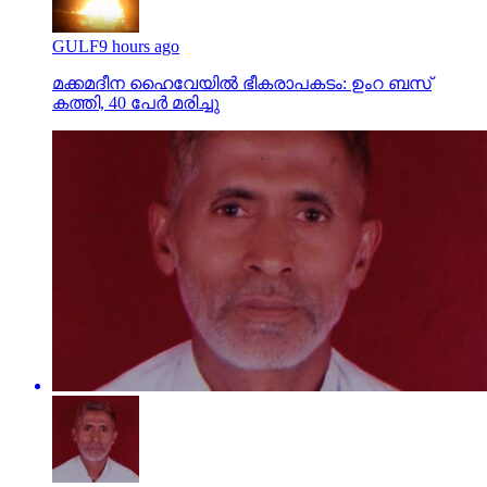
GULF
9 hours ago
മക്കമദീന ഹൈവേയില്‍ ഭീകരാപകടം: ഉംറ ബസ്
കത്തി, 40 പേര്‍ മരിച്ചു