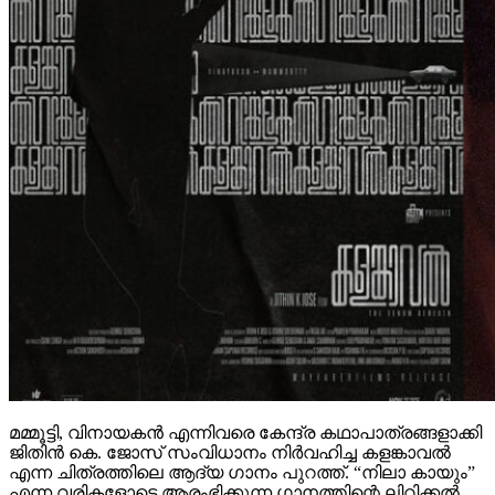
മമ്മൂട്ടി, വിനായകൻ എന്നിവരെ കേന്ദ്ര കഥാപാത്രങ്ങളാക്കി
ജിതിൻ കെ. ജോസ് സംവിധാനം നിർവഹിച്ച കളങ്കാവൽ
എന്ന ചിത്രത്തിലെ ആദ്യ ഗാനം പുറത്ത്. “നിലാ കായും”
എന്ന വരികളോടെ ആരംഭിക്കുന്ന ഗാനത്തിന്റെ ലിറിക്കൽ