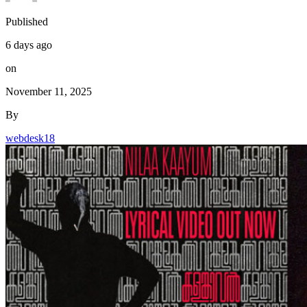
Published
6 days ago
on
November 11, 2025
By
webdesk18