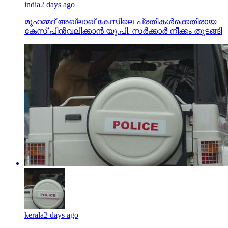
india
2 days ago
മുഹമ്മദ് അഖ്‌ലാഖ് കേസിലെ പ്രതികള്‍ക്കെതിരായ
കേസ് പിന്‍വലിക്കാന്‍ യു.പി. സര്‍ക്കാര്‍ നീക്കം തുടങ്ങി
kerala
2 days ago