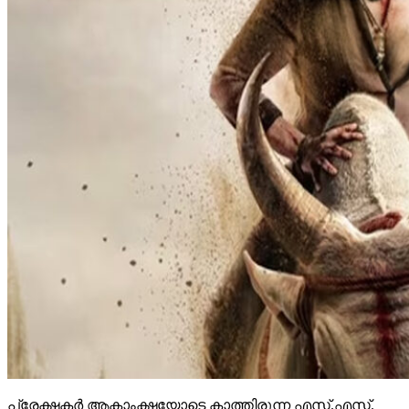
പ്രേക്ഷകര്‍ ആകാംക്ഷയോടെ കാത്തിരുന്ന എസ്.എസ്.