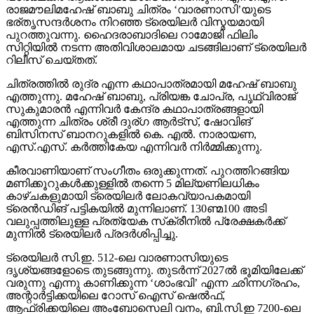
രാജമൗലിമഹേഷ് ബാബു ചിത്രം ‘വാരണാസി’യുടെ
ഭര്തൃസന്ദര്‍ശനം നിറഞ്ഞ ട്രെയിലര്‍ വിസ്മയമായി
പുറത്തുവന്നു. ഹൈദരാബാദിലെ റാമോജി ഫിലിം
സിറ്റിയില്‍ നടന്ന അതിവിശാലമായ ചടങ്ങിലാണ് ട്രെയിലര്‍
റിലീസ് ചെയ്തത്.
ചിത്രത്തില്‍ രുദ്ര എന്ന കഥാപാത്രമായി മഹേഷ് ബാബു
എത്തുന്നു. മഹേഷ് ബാബു, പ്രിയങ്ക ചോപ്ര, പൃഥ്വിരാജ്
സുകുമാരന്‍ എന്നിവര്‍ കേന്ദ്ര കഥാപാത്രങ്ങളായി
എത്തുന്ന ചിത്രം ശ്രീ ദുര്ഗ ആര്‍ട്‌സ്, ഷോവിങ്
ബിസിനസ് ബാനറുകളില്‍ കെ. എല്‍. നാരായണ,
എസ്.എസ്. കര്‍ത്തികേയ എന്നിവര്‍ നിര്‍മ്മിക്കുന്നു.
കീരവാണിയാണ് സംഗീതം ഒരുക്കുന്നത്. പുറത്തിറങ്ങിയ
മണിക്കൂറുകള്‍ക്കുള്ളില്‍ തന്നെ 5 മില്യണിലധികം
കാഴ്ചകളുമായി ട്രെയിലര്‍ ലോകവ്യാപകമായി
ട്രെന്‍ഡിങ് പട്ടികയില്‍ മുന്നിലാണ്. 130ണ്മ100 അടി
വലുപ്പത്തിലുള്ള പ്രത്യേക സ്‌ക്രീനില്‍ പ്രേക്ഷകര്‍ക്ക്
മുന്നില്‍ ട്രെയിലര്‍ പ്രദര്‍ശിപ്പിച്ചു.
ട്രെയിലര്‍ സി.ഇ. 512-ലെ വാരണാസിയുടെ
ദൃശ്യങ്ങളോടെ തുടങ്ങുന്നു. തുടര്‍ന്ന് 2027ല്‍ ഭൂമിയിലേക്ക്
വരുന്നു എന്നു കാണിക്കുന്ന ‘ശാംഭവി’ എന്ന ഛിന്നഗ്രഹം,
അന്റാര്‍ട്ടിക്കയിലെ റോസ് ഐസ് ഷെല്‍ഫ്,
ആഫ്രിക്കയിലെ അംബോസെലി വനം, ബി.സി.ഇ 7200-ലെ