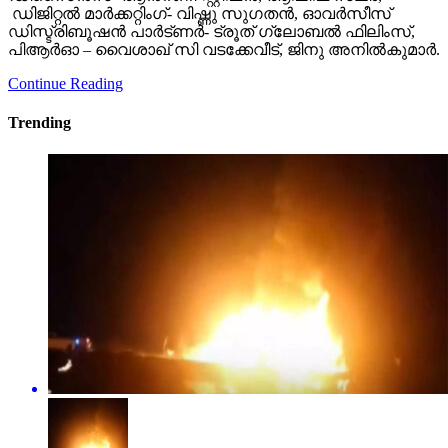
ഡിജിറ്റൽ മാർക്കറ്റിംഗ്- വിഷ്ണു സുഗതൻ, ഓവർസീസ്
ഡിസ്ട്രിബൂഷൻ പാർട്ണർ- ട്രൂത് ഗ്ലോബൽ ഫിലിംസ്,
പിആർഓ – വൈശാഖ് സി വടക്കേവീട്, ജിനു അനിൽകുമാർ.
Continue Reading
Trending