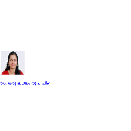
തം, ഒരു ലക്ഷം രൂപ പിഴ