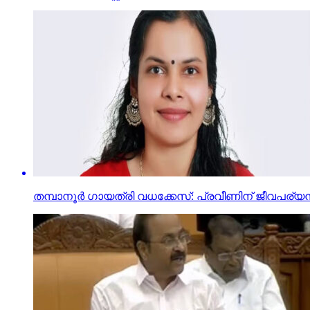
തമ്പാനൂര്‍ ഗായത്രി വധക്കേസ്: പ്രവീണിന് ജീവപര്യന്