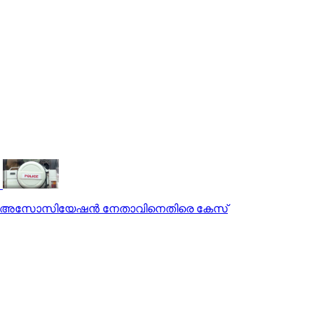
ൊലീസ് അസോസിയേഷന്‍ നേതാവിനെതിരെ കേസ്