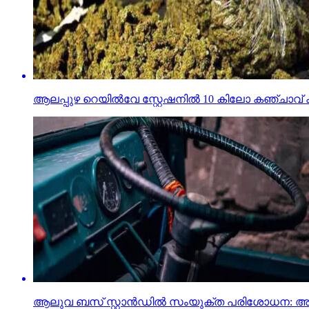
ആലപ്പുഴ റെയില്‍വേ സ്റ്റേഷനില്‍ 10 കിലോ കഞ്ചാവ് 
ആലുവ ബസ് സ്റ്റാന്‍ഡില്‍ സംയുക്ത പരിശോധന: അഞ