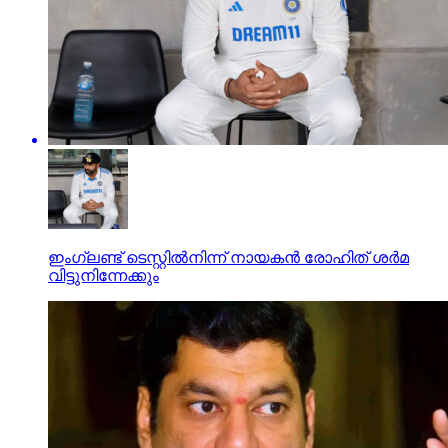
ഇംഗ്ലണ്ട് ടെസ്റ്റിൽനിന്ന് നായകന്‍ രോഹിത് ശർമ
വിട്ടുനിന്നേക്കും