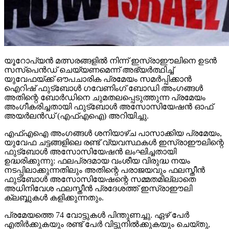
യൂറോപ്യന്‍ മത്സരങ്ങളില്‍ നിന്ന് ഇസ്രാഈലിനെ ഉടന്‍
സസ്‌പെന്‍ഡ് ചെയ്യണമെന്ന് അഭ്യര്‍ത്ഥിച്ച്
യുവേഫയ്ക്ക് ഔപചാരിക പ്രമേയം സമര്‍പ്പിക്കാന്‍
ഐറിഷ് ഫുട്‌ബോള്‍ ഗവേണിംഗ് ബോഡി അംഗങ്ങള്‍
അതിന്റെ ബോര്‍ഡിനെ ചുമതലപ്പെടുത്തുന്ന പ്രമേയം
അംഗീകരിച്ചതായി ഫുട്‌ബോള്‍ അസോസിയേഷന്‍ ഓഫ്
അയര്‍ലന്‍ഡ് (എഫ്എഐ) അറിയിച്ചു.
എഫ്എഐ അംഗങ്ങള്‍ ശനിയാഴ്ച പാസാക്കിയ പ്രമേയം,
യുവേഫ ചട്ടങ്ങളിലെ രണ്ട് വ്യവസ്ഥകള്‍ ഇസ്രാഈലിന്റെ
ഫുട്‌ബോള്‍ അസോസിയേഷന്‍ ലംഘിച്ചതായി
ഉദ്ധരിക്കുന്നു: ഫലപ്രദമായ വംശീയ വിരുദ്ധ നയം
നടപ്പിലാക്കുന്നതിലും അതിന്റെ പരാജയവും ഫലസ്തീന്‍
ഫുട്‌ബോള്‍ അസോസിയേഷന്റെ സമ്മതമില്ലാതെ
അധിനിവേശ ഫലസ്തീന്‍ പ്രദേശത്ത് ഇസ്രാഈലി
ക്ലബ്ബുകള്‍ കളിക്കുന്നതും.
പ്രമേയത്തെ 74 വോട്ടുകള്‍ പിന്തുണച്ചു. ഏഴ് പേര്‍
എതിര്‍ക്കുകയും രണ്ട് പേര്‍ വിട്ടുനില്‍ക്കുകയും ചെയ്തു,