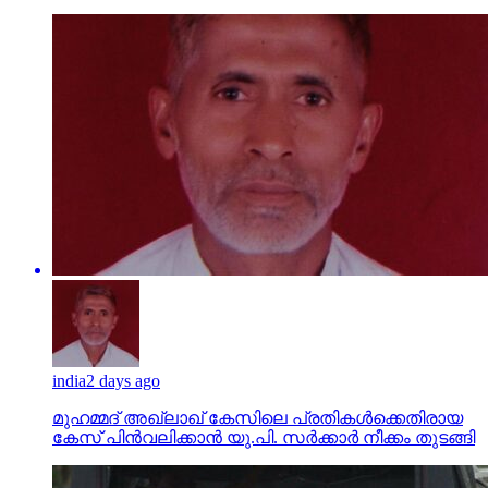
india
2 days ago
മുഹമ്മദ് അഖ്‌ലാഖ് കേസിലെ പ്രതികള്‍ക്കെതിരായ
കേസ് പിന്‍വലിക്കാന്‍ യു.പി. സര്‍ക്കാര്‍ നീക്കം തുടങ്ങി