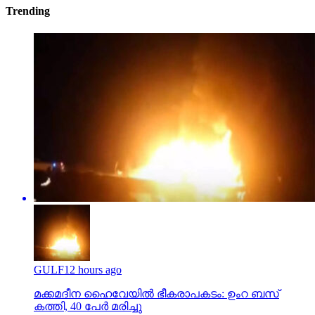
Trending
GULF
12 hours ago
മക്കമദീന ഹൈവേയില്‍ ഭീകരാപകടം: ഉംറ ബസ്
കത്തി, 40 പേര്‍ മരിച്ചു