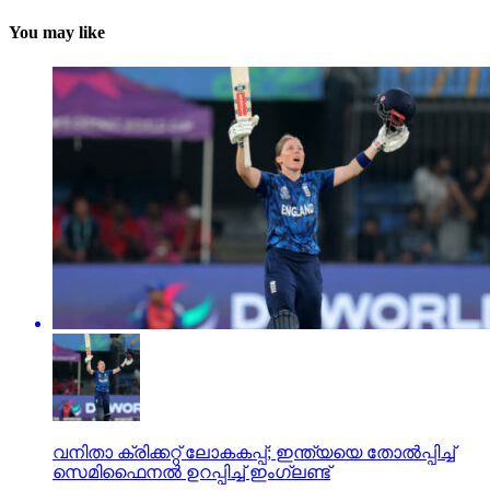
You may like
വനിതാ ക്രിക്കറ്റ് ലോകകപ്പ്; ഇന്ത്യയെ തോല്‍പ്പിച്ച്
സെമിഫൈനല്‍ ഉറപ്പിച്ച് ഇംഗ്ലണ്ട്