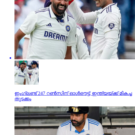
ഇംഗ്ലണ്ട് 247 റണ്‍സിന് ഓള്‍ഔട്ട്; ഇന്ത്യയ്ക്ക് മികച്ച
തുടക്കം