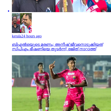
kerala
24 hours ago
ബിഎല്‍ഒയുടെ മരണം; അനീഷ് ജീവനൊടുക്കിയത്
സിപിഎം ഭീഷണിയെ തുടര്‍ന്ന്; രജിത് നാറാത്ത്