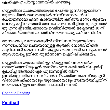
എഫ്എഐ പ്രസ്താവനയില്‍ പറഞ്ഞു.
ഗസ്സയിലെ വംശഹത്യയുടെ പേരില്‍ ഇസ്രാഈലിനെ
യൂറോപ്യന്‍ മത്സരങ്ങളില്‍ നിന്ന് സസ്പെന്‍ഡ്
ചെയ്യണമോ എന്ന കാര്യത്തില്‍ കഴിഞ്ഞ മാസം ആദ്യം
വോട്ടെടുപ്പ് നടത്താന്‍ യുവേഫ പരിഗണിച്ചിരുന്നു. എന്നാല്‍
യുഎസ് ഇടനിലക്കാരായ വെടിനിര്‍ത്തല്‍ ഒക്ടോബര്‍ 10 ന്
പ്രാബല്യത്തില്‍ വന്നതിന് ശേഷം വോട്ടിംഗ് നടന്നില്ല.
അന്താരാഷ്ട്ര മത്സരങ്ങളില്‍ നിന്ന് ഇസ്രാഈലിനെ
സസ്‌പെന്‍ഡ് ചെയ്യാനുള്ള തുര്‍ക്കി, നോര്‍വീജിയന്‍
ഫുട്‌ബോള്‍ ഭരണ സമിതികളുടെ തലവന്മാര്‍ സെപ്തംബറില്‍
ആവശ്യപ്പെട്ടതിനെ തുടര്‍ന്നാണ് ഐറിഷ് പ്രമേയം.
ഗസ്സയിലെ യുദ്ധത്തില്‍ ഇസ്രാഈല്‍ വംശഹത്യ
നടത്തിയെന്ന് യുഎന്‍ അന്വേഷണ കമ്മീഷന്‍ റിപ്പോര്‍ട്ട്
ഉദ്ധരിച്ച് അന്താരാഷ്ട്ര ഫുട്‌ബോളില്‍ നിന്ന്
ഇസ്രാഈലിനെ സസ്‌പെന്‍ഡ് ചെയ്യണമെന്ന് യുഎന്‍
വിദഗ്ധര്‍ ഫിഫയോടും യുവേഫയോടും അഭ്യര്‍ത്ഥിച്ചതിന്
ശേഷമാണ് ഈ അഭ്യര്‍ത്ഥനകള്‍ വന്നത്.
Continue Reading
Football