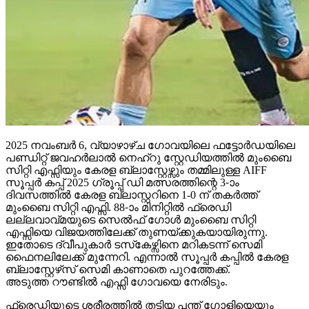
2025 നവംബര്‍ 6, വ്യാഴാഴ്ച ഗോവയിലെ ഫട്ടോര്‍ഡയിലെ
പണ്ഡിറ്റ് ജവഹര്‍ലാല്‍ നെഹ്റു സ്റ്റേഡിയത്തില്‍ മുംബൈ
സിറ്റി എഫ്സിയും കേരള ബ്ലാസ്റ്റേഴ്സും തമ്മിലുള്ള AIFF
സൂപ്പര്‍ കപ്പ് 2025 ഗ്രൂപ്പ് ഡി മത്സരത്തിന്റെ 3-ാം
ദിവസത്തില്‍ കേരള ബ്ലാസ്റ്ററിനെ 1-0 ന് തകര്‍ത്ത്
മുംബൈ സിറ്റി എഫ്സി. 88-ാം മിനിറ്റില്‍ ഫ്രെഡി
ലല്ലവാവ്മയുടെ സെല്‍ഫ് ഗോള്‍ മുംബൈ സിറ്റി
എഫ്സിയെ വിജയത്തിലേക്ക് തുണയ്ക്കുകയായിരുന്നു.
ഇതോടെ ദ്വീപുകാര്‍ ടസ്‌കേഴ്സിനെ മറികടന്ന് സെമി
ഫൈനലിലേക്ക് മുന്നേറി. എന്നാല്‍ സൂപ്പര്‍ കപ്പില്‍ കേരള
ബ്ലാസ്റ്റേഴ്‌സ് സെമി കാണാതെ പുറത്തേക്ക്.
അടുത്ത റൗണ്ടില്‍ എഫ്സി ഗോവയെ നേരിടും.
ഫ്രെഡ്ഡിയുടെ ശരീരത്തില്‍ തട്ടിയ പന്ത് ഗോളിയെയും