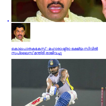
കൊലപാതകകേസ് : മഹാരാഷ്ട്രാ ഭക്ഷ്യ-സിവില്‍
സപ്ലൈസ് മന്ത്രി രാജിവച്ചു