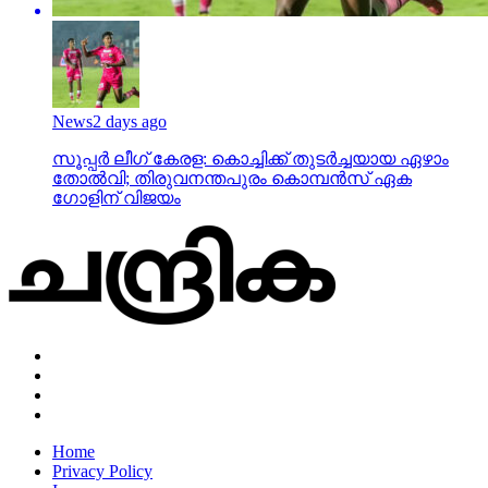
News
2 days ago
സൂപ്പര്‍ ലീഗ് കേരള: കൊച്ചിക്ക് തുടര്‍ച്ചയായ ഏഴാം
തോല്‍വി; തിരുവനന്തപുരം കൊമ്പന്‍സ് ഏക
ഗോളിന് വിജയം
Home
Privacy Policy