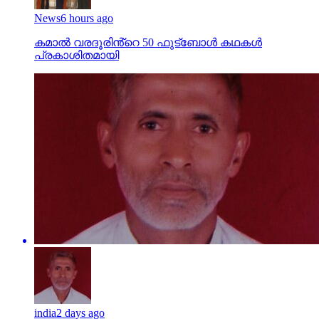
News
6 hours ago
കമാൽ വരദൂരിൻ്റെ 50 ഫുട്ബോൾ കഥകൾ
പ്രകാശിതമായി
india
2 days ago