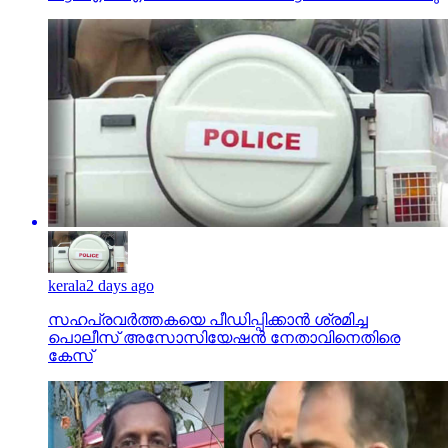
kerala
2 days ago
സഹപ്രവര്‍ത്തകയെ പീഡിപ്പിക്കാന്‍ ശ്രമിച്ച
പൊലീസ് അസോസിയേഷന്‍ നേതാവിനെതിരെ
കേസ്