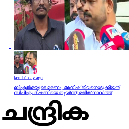
kerala
1 day ago
ബിഎല്‍ഒയുടെ മരണം; അനീഷ് ജീവനൊടുക്കിയത്
സിപിഎം ഭീഷണിയെ തുടര്‍ന്ന്; രജിത് നാറാത്ത്