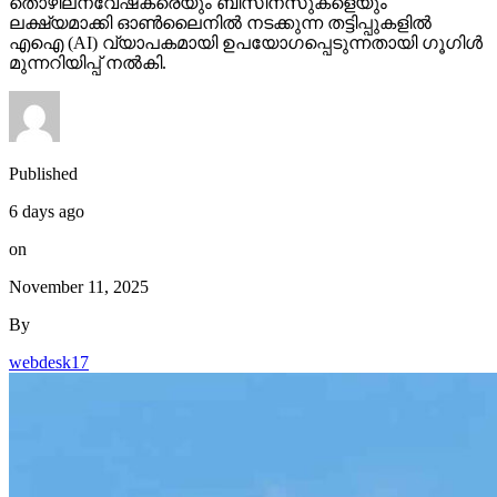
തൊഴിലന്വേഷകരെയും ബിസിനസുകളെയും
ലക്ഷ്യമാക്കി ഓണ്‍ലൈനില്‍ നടക്കുന്ന തട്ടിപ്പുകളില്‍
എഐ (AI) വ്യാപകമായി ഉപയോഗപ്പെടുന്നതായി ഗൂഗിള്‍
മുന്നറിയിപ്പ് നല്‍കി.
Published
6 days ago
on
November 11, 2025
By
webdesk17