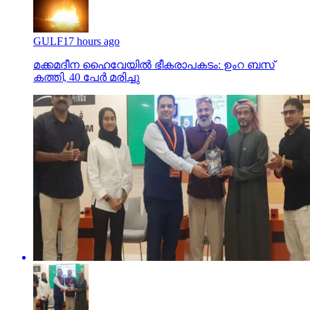
GULF
17 hours ago
മക്കമദീന ഹൈവേയില്‍ ഭീകരാപകടം: ഉംറ ബസ്
കത്തി, 40 പേര്‍ മരിച്ചു