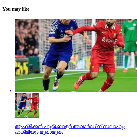
You may like
ആഫ്രിക്കന്‍ ഫുട്‌ബോളര്‍ അവാര്‍ഡിന് സലാഹും
ഹകിമിയും മുഖാമുഖം