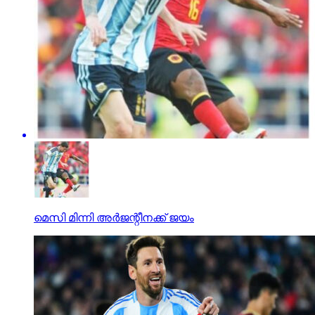
മെസി മിന്നി അര്‍ജന്റീനക്ക് ജയം