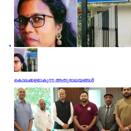
കൊലക്കളമാകുന്ന ആതുരാലയങ്ങള്‍