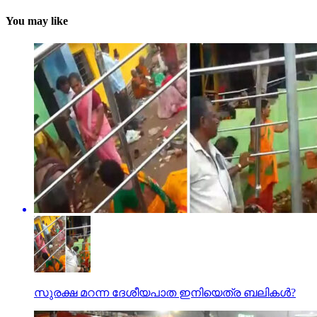
You may like
സുരക്ഷ മറന്ന ദേശീയപാത ഇനിയെത്ര ബലികള്‍?