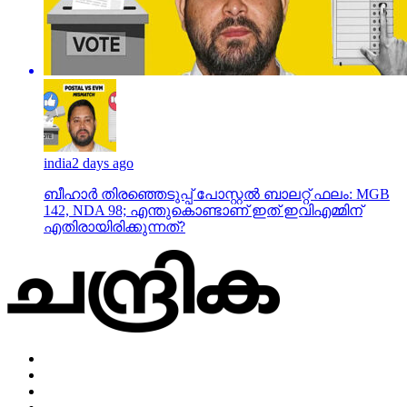
india
2 days ago
ബീഹാർ തിരഞ്ഞെടുപ്പ് പോസ്റ്റൽ ബാലറ്റ് ഫലം: MGB
142, NDA 98; എന്തുകൊണ്ടാണ് ഇത് ഇവിഎമ്മിന്
എതിരായിരിക്കുന്നത്?