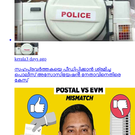
kerala
3 days ago
സഹപ്രവര്‍ത്തകയെ പീഡിപ്പിക്കാന്‍ ശ്രമിച്ച
പൊലീസ് അസോസിയേഷന്‍ നേതാവിനെതിരെ
കേസ്