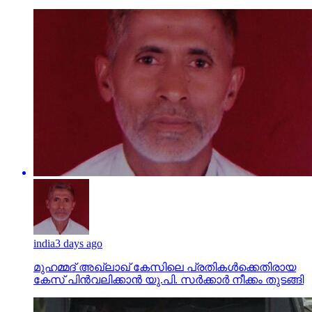
india
3 days ago
മുഹമ്മദ് അഖ്‌ലാഖ് കേസിലെ പ്രതികള്‍ക്കെതിരായ
കേസ് പിന്‍വലിക്കാന്‍ യു.പി. സര്‍ക്കാര്‍ നീക്കം തുടങ്ങി