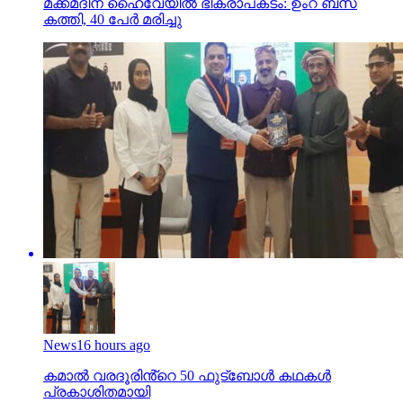
മക്കമദീന ഹൈവേയില്‍ ഭീകരാപകടം: ഉംറ ബസ്
കത്തി, 40 പേര്‍ മരിച്ചു
News
16 hours ago
കമാൽ വരദൂരിൻ്റെ 50 ഫുട്ബോൾ കഥകൾ
പ്രകാശിതമായി