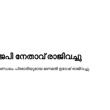
െപി നേതാവ് രാജിവച്ചു
കോട് മണ്ഡലം പ്രഭാരിയുമായ മണമല്‍ ഉദേഷ് രാജിവച്ചു.