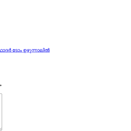
ാദര്‍ ടോം ഉഴുന്നാലില്‍
*