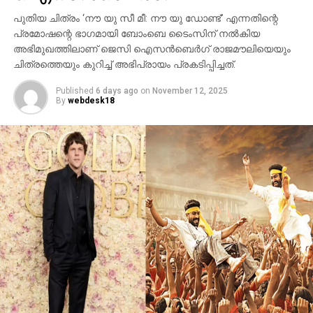
ബി.സി.ഇ 7200-ലെ ലങ്കാനഗരം, വാരണാസിയിലെ
പുതിയ ചിത്രം ‘നൗ യു സീ മീ: നൗ യു ഡോണ്ട്’ എന്നതിന്റെ
മണികര്‍ണികാ ഘട്ട് തുടങ്ങിയ ഭീമാകാര
പ്രമോഷന്റെ ഭാഗമായി ബോംബെ ടൈംസിന് നല്‍കിയ
ദൃശ്യവിശേഷങ്ങള്‍ അതിശയത്തോടെ
അഭിമുഖത്തിലാണ് ജെസി ഐസന്‍ബെര്‍ഗ് രാജമൗലിയെയും
അവതരിപ്പിക്കുന്നു.
ചിത്രത്തെയും കുറിച്ച് അഭിപ്രായം പ്രകടിപ്പിച്ചത്.
കയ്യില്‍ ത്രിശൂലം പിടിച്ച് കാളയുടെ പുറത്ത്
Published
6 days ago
on
November 12, 2025
സവാരിയുമായി എത്തുന്ന രുദ്രയായി മഹേഷ്
By
webdesk18
ബാബുവിന്റെ എന്‍ട്രിയാണ് ട്രെയിലറിന്റെ ഹൈലൈറ്റ്.
അതേപോലെ, വേദിയിലേക്കും മഹേഷ് ബാബു
കാളപ്പുറത്ത് സവാരിയായി എത്തിയപ്പോള്‍ 60,000-
ത്തിലധികം പ്രേക്ഷകര്‍ കൈയ്യടി മുഴക്കി വരവേറ്റു.
ഐമാക്‌സ് ഫോര്‍മാറ്റിലാണ് ഈ ചിത്രം ഒരുക്കുന്നത്.
അതിനാല്‍ തന്നെ തിയേറ്ററുകളില്‍ അത്ഭുതകരമായ
കാഴ്ചാനുഭവം സമ്മാനിക്കുമെന്നുറപ്പ്. ബാഹുബലി,
ഞഞഞ എന്നിവയുടെ സംവിധായകന്‍ രാജമൗലിയുടെ
ഈ ബ്രഹ്‌മാണ്ഡ പ്രോജക്റ്റ് 2027-ല്‍
തിയേറ്ററുകളിലേക്ക് എത്തും.