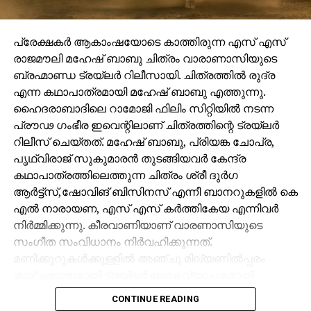
പ്രേക്ഷകർ ആകാംഷയോടെ കാത്തിരുന്ന എസ് എസ്
രാജമൗലി മഹേഷ് ബാബു ചിത്രം വാരാണാസിയുടെ
ബ്രഹ്മാണ്ഡ ട്രയ്ലർ റിലീസായി. ചിത്രത്തിൽ രുദ്ര
എന്ന കഥാപാത്രമായി മഹേഷ് ബാബു എത്തുന്നു.
ഹൈദരാബാദിലെ റാമോജി ഫിലിം സിറ്റിയിൽ നടന്ന
പ്രൗഢ ഗംഭീര ഇവെന്റിലാണ് ചിത്രത്തിന്റെ ട്രയ്ലർ
റിലീസ് ചെയ്തത്. മഹേഷ് ബാബു, പ്രിയങ്ക ചോപ്ര,
പൃഥ്വിരാജ് സുകുമാരൻ തുടങ്ങിയവർ കേന്ദ്ര
കഥാപാത്രത്തിലെത്തുന്ന ചിത്രം ശ്രീ ദുർഗ
ആർട്ട്സ്,ഷോവിങ് ബിസിനസ് എന്നീ ബാനറുകളിൽ കെ
എൽ നാരായണ, എസ് എസ് കർത്തികേയ എന്നിവർ
നിർമ്മിക്കുന്നു. കീരവാണിയാണ് വാരണാസിയുടെ
സംഗീത സംവിധാനം നിർവഹിക്കുന്നത്.
മണിക്കൂറുകൾക്കുള്ളിൽ അഞ്ചു മില്യണിൽപ്പരം
കാഴ്ചക്കാരുമായി ട്രയ്ലർ ലോകവ്യാപകമായി
ട്രെൻഡിങ്ങിൽ മുന്നിലാണ്.
CONTINUE READING