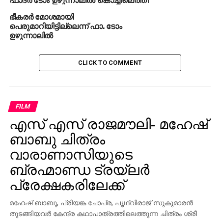
ഭീകരര്‍ മോശമായി
പെരുമാറിയിട്ടില്ലെന്ന് ഫാ. ടോം
ഉഴുന്നാലില്‍
CLICK TO COMMENT
FILM
എസ് എസ് രാജമൗലി- മഹേഷ്
ബാബു ചിത്രം
വാരാണാസിയുടെ
ബ്രഹ്മാണ്ഡ ട്രയ്ലർ
പ്രേക്ഷകരിലേക്ക്
മഹേഷ് ബാബു, പ്രിയങ്ക ചോപ്ര, പൃഥ്വിരാജ് സുകുമാരൻ
തുടങ്ങിയവർ കേന്ദ്ര കഥാപാത്രത്തിലെത്തുന്ന ചിത്രം ശ്രീ