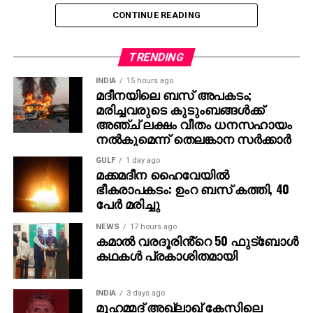
ചിത്രം. RRR കാണാത്ത അമേരിക്കക്കാര്‍ ഇല്ലെന്നതാണ്
CONTINUE READING
എന്റെ വിശ്വാസം,” – ജെസി ഐസന്‍ബെര്‍ഗ് പറഞ്ഞു.
താന്‍ ഇതുവരെ ഇന്ത്യ സന്ദര്‍ശിച്ചിട്ടില്ല എങ്കിലും
TRENDING
നേപ്പാളില്‍ എത്തിയിട്ടുണ്ടെന്നും, നേപ്പാളിന്
ഇന്ത്യയോട് സാമ്യമുണ്ടെന്ന് തോന്നിയെന്നും താരം
INDIA
15 hours ago
മദീനയിലെ ബസ് അപകടം;
കൂട്ടിച്ചേര്‍ത്തു.
മരിച്ചവരുടെ കുടുംബങ്ങള്‍ക്ക്
അഞ്ച് ലക്ഷം വീതം ധനസഹായം
രാജമൗലിയുടെ മുമ്പത്തെ ഹിറ്റ് ചിത്രങ്ങളായ
നല്‍കുമെന്ന് തെലങ്കാന സര്‍ക്കാര്‍
ബാഹുബലി 1, 2 എന്നിവ ഇന്ത്യന്‍ സിനിമയുടെ പുതിയ
GULF
1 day ago
ചരിത്രം രചിച്ചതാണ്. എന്നാല്‍ RRR അതിനെ മറികടന്ന്
മക്കമദീന ഹൈവേയില്‍
ലോകമൊട്ടാകെ ഇന്ത്യന്‍ സിനിമയുടെ മാനം
ഭീകരാപകടം: ഉംറ ബസ് കത്തി, 40
ഉയര്‍ത്തിയ ചിത്രമായി മാറി. ജെയിംസ് കാമറൂണ്‍,
പേര്‍ മരിച്ചു
സ്റ്റീഫന്‍ സ്പില്‍ബെര്‍ഗ്, ക്രിസ് ഹെംസ്വര്‍ത്ത്
NEWS
17 hours ago
തുടങ്ങിയ ഹോളിവുഡ് പ്രതിഭകളും ചിത്രത്തെ
കമാൽ വരദൂരിൻ്റെ 50 ഫുട്ബോൾ
പുകഴ്ത്തിയിരുന്നു.
കഥകൾ പ്രകാശിതമായി
ഇതിനിടെ, രാജമൗലി ഇപ്പോള്‍ മഹേഷ് ബാബു
നായകനായും പൃഥ്വിരാജ് സുകുമാരന്‍ വില്ലനായും
INDIA
3 days ago
മുഹമ്മദ് അഖ്‌ലാഖ് കേസിലെ
എത്തുന്ന പുതിയ ചിത്രത്തിന്റെ ഒരുക്കങ്ങളിലാണ്.