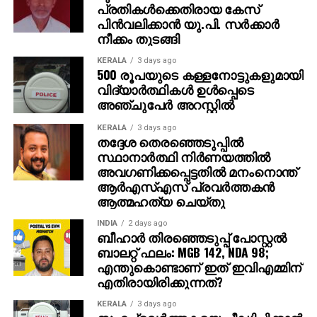
പ്രതികള്‍ക്കെതിരായ കേസ്
അതേസമയം, ബാഹുബലി ഒന്നും രണ്ടും ഭാഗങ്ങളും
പിന്‍വലിക്കാന്‍ യു.പി. സര്‍ക്കാര്‍
ചേര്‍ത്ത ‘ദി എപ്പിക്ക്’ തിയറ്ററുകളില്‍ ആവേശം
നീക്കം തുടങ്ങി
സൃഷ്ടിച്ചുകൊണ്ടിരിക്കുകയാണ്.
KERALA
3 days ago
500 രൂപയുടെ കള്ളനോട്ടുകളുമായി
വിദ്യാര്‍ത്ഥികള്‍ ഉള്‍പ്പെടെ
അഞ്ചുപേര്‍ അറസ്റ്റില്‍
KERALA
3 days ago
തദ്ദേശ തെരഞ്ഞെടുപ്പില്‍
സ്ഥാനാര്‍ത്ഥി നിര്‍ണയത്തില്‍
അവഗണിക്കപ്പെട്ടതില്‍ മനംനൊന്ത്
ആര്‍എസ്എസ് പ്രവര്‍ത്തകന്‍
ആത്മഹത്യ ചെയ്തു
INDIA
2 days ago
ബീഹാർ തിരഞ്ഞെടുപ്പ് പോസ്റ്റൽ
ബാലറ്റ് ഫലം: MGB 142, NDA 98;
എന്തുകൊണ്ടാണ് ഇത് ഇവിഎമ്മിന്
എതിരായിരിക്കുന്നത്?
KERALA
3 days ago