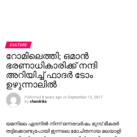
CULTURE
റോമിലെത്തി; ഒമാന്‍
ഭരണാധികാരിക്ക് നന്ദി
അറിയിച്ച് ഫാദര്‍ ടോം
ഉഴുന്നാലില്‍
Published
8 years ago
on
September 13, 2017
By
chandrika
യമനിലെ ഏദനില്‍ നിന്ന് ഒന്നരവര്‍ഷം മുമ്പ് ഭീകരര്‍
തട്ടിക്കൊണ്ടുപോയി ഇന്നലെ മോചിതനായ മലയാളി