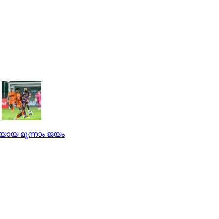
ച്ചയായ മൂന്നാം ജയം