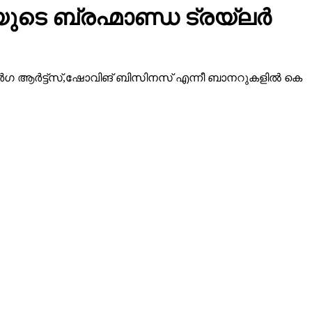
ടെ ബ്രഹ്മാണ്ഡ ട്രയ്ലർ
ീ ദുർഗ ആർട്ട്സ്,ഷോവിങ് ബിസിനസ് എന്നീ ബാനറുകളിൽ കെ