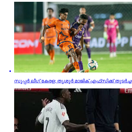
സൂപ്പര്‍ ലീഗ് കേരള; തൃശൂര്‍ മാജിക് എഫ്‌സിക്ക് തുടര്‍