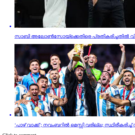
സാബി അലോണ്‍സോയ്ക്കെതിരെ പ്രതികരിച്ചതില്‍ വിനീ
‘പാഴ് വാക്ക്’; നവംബറില്‍ മെസ്സി വരില്ല; സ്ഥിരീകരിച്ച