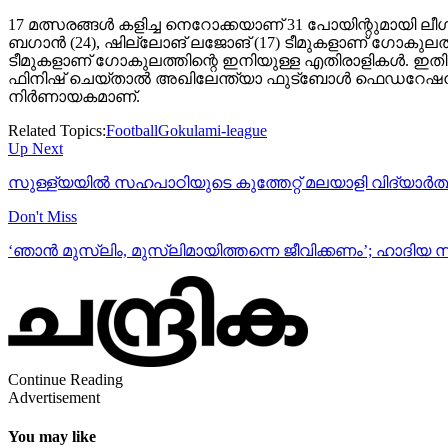
17 മത്സരങ്ങള്‍ കളിച്ച നെറോക്കയാണ് 31 പോയിന്റുമായി ലീഗി
ബഗാന്‍ (24), ഷില്ലോങ് ലജോങ് (17) ടീമുകളാണ് ഗോകുലത്തിനു
ടീമുകളാണ് ഗോകുലത്തിന്റെ ഇനിയുള്ള എതിരാളികള്‍. ഇതില
ഫിനിഷ് ചെയ്താല്‍ അഖിലേന്ത്യാ ഫുട്‌ബോള്‍ ഫെഡറേഷന്‍ സംഘ
നിര്‍ണായകമാണ്.
Related Topics:
Football
Gokulam
i-league
Up Next
സുള്ള്യയില്‍ സഹപാഠിയുടെ കുത്തേറ്റ് മലയാളി വിദ്യാര്‍ത്ഥി
Don't Miss
‘ഞാന്‍ മുസ്‌ലിം, മുസ്‌ലിമായിത്തന്നെ ജീവിക്കണം’; ഹാദിയ
Continue Reading
Advertisement
You may like