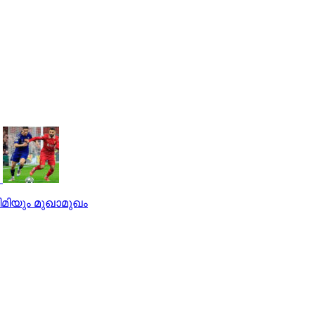
ിമിയും മുഖാമുഖം