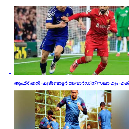
ആഫ്രിക്കന്‍ ഫുട്‌ബോളര്‍ അവാര്‍ഡിന് സലാഹും ഹക