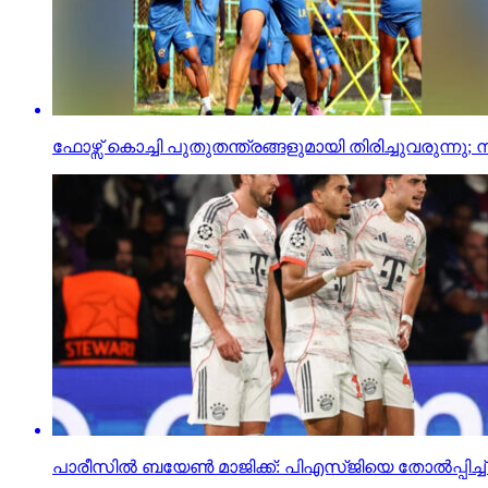
ഫോഴ്സ് കൊച്ചി പുതുതന്ത്രങ്ങളുമായി തിരിച്ചുവരുന്നു; ന
പാരീസില്‍ ബയേണ്‍ മാജിക്ക്: പിഎസ്ജിയെ തോല്‍പ്പിച്ച് ച