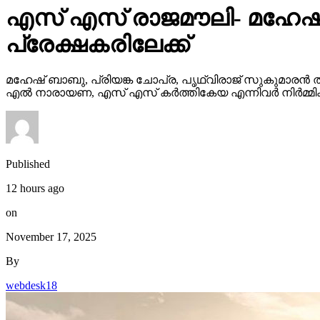
എസ് എസ് രാജമൗലി- മഹേഷ്
പ്രേക്ഷകരിലേക്ക്
മഹേഷ് ബാബു, പ്രിയങ്ക ചോപ്ര, പൃഥ്വിരാജ് സുകുമാരൻ ത
എൽ നാരായണ, എസ് എസ് കർത്തികേയ എന്നിവർ നിർമ്മിക്ക
Published
12 hours ago
on
November 17, 2025
By
webdesk18