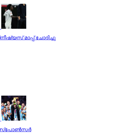
ഷ്യസ് മാപ്പ് ചോദിച്ചു
് സ്‌പോണ്‍സര്‍