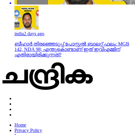
india
2 days ago
ബീഹാർ തിരഞ്ഞെടുപ്പ് പോസ്റ്റൽ ബാലറ്റ് ഫലം: MGB
142, NDA 98; എന്തുകൊണ്ടാണ് ഇത് ഇവിഎമ്മിന്
എതിരായിരിക്കുന്നത്?
Home
Privacy Policy