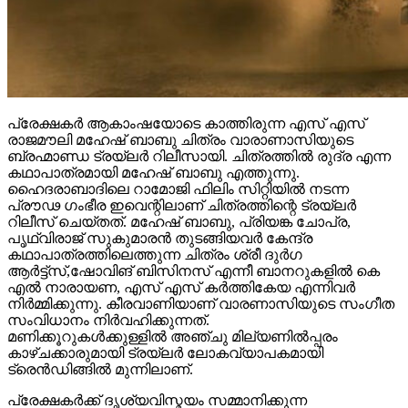
പ്രേക്ഷകർ ആകാംഷയോടെ കാത്തിരുന്ന എസ് എസ്
രാജമൗലി മഹേഷ് ബാബു ചിത്രം വാരാണാസിയുടെ
ബ്രഹ്മാണ്ഡ ട്രയ്ലർ റിലീസായി. ചിത്രത്തിൽ രുദ്ര എന്ന
കഥാപാത്രമായി മഹേഷ് ബാബു എത്തുന്നു.
ഹൈദരാബാദിലെ റാമോജി ഫിലിം സിറ്റിയിൽ നടന്ന
പ്രൗഢ ഗംഭീര ഇവെന്റിലാണ് ചിത്രത്തിന്റെ ട്രയ്ലർ
റിലീസ് ചെയ്തത്. മഹേഷ് ബാബു, പ്രിയങ്ക ചോപ്ര,
പൃഥ്വിരാജ് സുകുമാരൻ തുടങ്ങിയവർ കേന്ദ്ര
കഥാപാത്രത്തിലെത്തുന്ന ചിത്രം ശ്രീ ദുർഗ
ആർട്ട്സ്,ഷോവിങ് ബിസിനസ് എന്നീ ബാനറുകളിൽ കെ
എൽ നാരായണ, എസ് എസ് കർത്തികേയ എന്നിവർ
നിർമ്മിക്കുന്നു. കീരവാണിയാണ് വാരണാസിയുടെ സംഗീത
സംവിധാനം നിർവഹിക്കുന്നത്.
മണിക്കൂറുകൾക്കുള്ളിൽ അഞ്ചു മില്യണിൽപ്പരം
കാഴ്ചക്കാരുമായി ട്രയ്ലർ ലോകവ്യാപകമായി
ട്രെൻഡിങ്ങിൽ മുന്നിലാണ്.
പ്രേക്ഷകർക്ക് ദൃശ്യവിസ്മയം സമ്മാനിക്കുന്ന