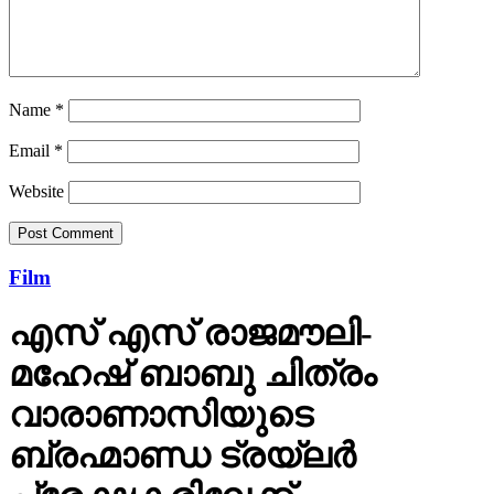
Name
*
Email
*
Website
Film
എസ് എസ് രാജമൗലി-
മഹേഷ് ബാബു ചിത്രം
വാരാണാസിയുടെ
ബ്രഹ്മാണ്ഡ ട്രയ്ലർ