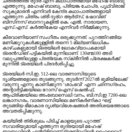
ചിത്രത്തില്‍ രുദ്ര എന്ന കഥാപാത്രമായി മഹേഷ് ബാബു
എത്തുന്നു. മഹേഷ് ബാബു, പ്രിയങ്ക ചോപ്ര, പൃഥ്വിരാജ്
സുകുമാരന്‍ എന്നിവര്‍ കേന്ദ്ര കഥാപാത്രങ്ങളായി
എത്തുന്ന ചിത്രം ശ്രീ ദുര്ഗ ആര്‍ട്‌സ്, ഷോവിങ്
ബിസിനസ് ബാനറുകളില്‍ കെ. എല്‍. നാരായണ,
എസ്.എസ്. കര്‍ത്തികേയ എന്നിവര്‍ നിര്‍മ്മിക്കുന്നു.
കീരവാണിയാണ് സംഗീതം ഒരുക്കുന്നത്. പുറത്തിറങ്ങിയ
മണിക്കൂറുകള്‍ക്കുള്ളില്‍ തന്നെ 5 മില്യണിലധികം
കാഴ്ചകളുമായി ട്രെയിലര്‍ ലോകവ്യാപകമായി
ട്രെന്‍ഡിങ് പട്ടികയില്‍ മുന്നിലാണ്. 130ണ്മ100 അടി
വലുപ്പത്തിലുള്ള പ്രത്യേക സ്‌ക്രീനില്‍ പ്രേക്ഷകര്‍ക്ക്
മുന്നില്‍ ട്രെയിലര്‍ പ്രദര്‍ശിപ്പിച്ചു.
ട്രെയിലര്‍ സി.ഇ. 512-ലെ വാരണാസിയുടെ
ദൃശ്യങ്ങളോടെ തുടങ്ങുന്നു. തുടര്‍ന്ന് 2027ല്‍ ഭൂമിയിലേക്ക്
വരുന്നു എന്നു കാണിക്കുന്ന ‘ശാംഭവി’ എന്ന ഛിന്നഗ്രഹം,
അന്റാര്‍ട്ടിക്കയിലെ റോസ് ഐസ് ഷെല്‍ഫ്,
ആഫ്രിക്കയിലെ അംബോസെലി വനം, ബി.സി.ഇ 7200-ലെ
ലങ്കാനഗരം, വാരണാസിയിലെ മണികര്‍ണികാ ഘട്ട്
തുടങ്ങിയ ഭീമാകാര ദൃശ്യവിശേഷങ്ങള്‍ അതിശയത്തോടെ
അവതരിപ്പിക്കുന്നു.
കയ്യില്‍ ത്രിശൂലം പിടിച്ച് കാളയുടെ പുറത്ത്
സവാരിയുമായി എത്തുന്ന രുദ്രയായി മഹേഷ്
ബാബുവിന്റെ എന്‍ട്രിയാണ് ട്രെയിലറിന്റെ ഹൈലൈറ്റ്.