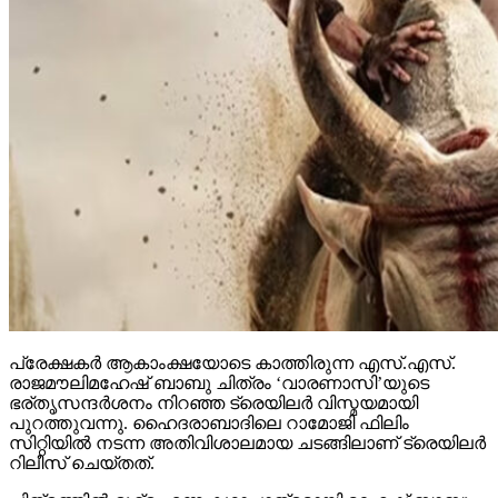
പ്രേക്ഷകര്‍ ആകാംക്ഷയോടെ കാത്തിരുന്ന എസ്.എസ്.
രാജമൗലിമഹേഷ് ബാബു ചിത്രം ‘വാരണാസി’യുടെ
ഭര്തൃസന്ദര്‍ശനം നിറഞ്ഞ ട്രെയിലര്‍ വിസ്മയമായി
പുറത്തുവന്നു. ഹൈദരാബാദിലെ റാമോജി ഫിലിം
സിറ്റിയില്‍ നടന്ന അതിവിശാലമായ ചടങ്ങിലാണ് ട്രെയിലര്‍
റിലീസ് ചെയ്തത്.