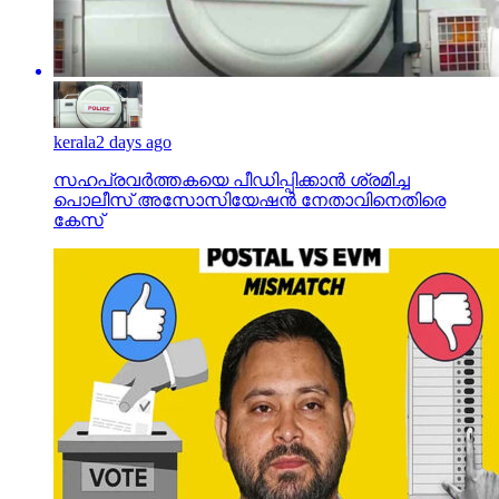
kerala
2 days ago
സഹപ്രവര്‍ത്തകയെ പീഡിപ്പിക്കാന്‍ ശ്രമിച്ച
പൊലീസ് അസോസിയേഷന്‍ നേതാവിനെതിരെ
കേസ്