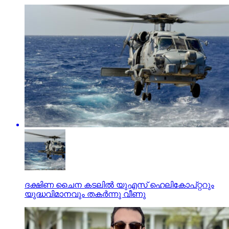
ദക്ഷിണ ചൈന കടലില്‍ യുഎസ് ഹെലികോപ്റ്ററും
യുദ്ധവിമാനവും തകര്‍ന്നു വീണു