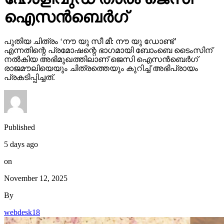
ഐസന്‍ബെര്‍ഗ്
പുതിയ ചിത്രം ‘നൗ യു സീ മീ: നൗ യു ഡോണ്ട്’
എന്നതിന്റെ പ്രമോഷന്റെ ഭാഗമായി ബോംബെ ടൈംസിന്
നല്‍കിയ അഭിമുഖത്തിലാണ് ജെസി ഐസന്‍ബെര്‍ഗ്
രാജമൗലിയെയും ചിത്രത്തെയും കുറിച്ച് അഭിപ്രായം
പ്രകടിപ്പിച്ചത്.
Published
5 days ago
on
November 12, 2025
By
webdesk18