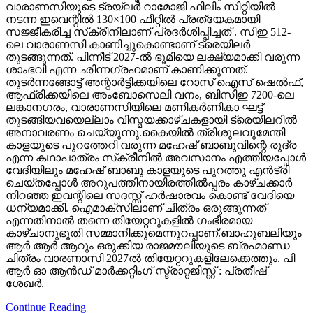
വാരാണസിയുടെ ട്രയ്ലർ റാമോജി ഫിലിം സിറ്റിയിൽ
നടന്ന ഇവെന്റിൽ 130×100 ഫീറ്റിൽ പ്രത്യേകമായി
സജ്ജീകരിച്ച സ്‌ക്രീനിലാണ് പ്രദർശിപ്പിച്ചത് . സിഇ 512-
ലെ വാരാണസി കാണിച്ചുകൊണ്ടാണ് ട്രെയിലര്‍
തുടങ്ങുന്നത്. പിന്നീട് 2027-ല്‍ ഭൂമിയെ ലക്ഷ്യമാക്കി വരുന്ന
ശാംഭവി എന്ന ഛിന്നഗ്രഹമാണ് കാണിക്കുന്നത്.
തുടര്‍ന്നങ്ങോട്ട് അന്റാര്‍ട്ടിക്കയിലെ റോസ് ഐസ് ഷെല്‍ഫ്,
ആഫ്രിക്കയിലെ അംബോസെലി വനം, ബിസിഇ 7200-ലെ
ലങ്കാനഗരം, വാരാണസിയിലെ മണികര്‍ണികാ ഘട്ട്
തുടങ്ങിയവയെല്ലാം വിസ്മയക്കാഴ്ചകളായി ട്രെയിലറില്‍
അനാവരണം ചെയ്യുന്നു.കൈയില്‍ ത്രിശൂലവുമേന്തി
കാളയുടെ പുറത്തേറി വരുന്ന മഹേഷ് ബാബുവിന്റെ രുദ്ര
എന്ന കഥാപാത്രം സ്‌ക്രീനിൽ അവസാനം എത്തിയപ്പോൾ
വേദിയിലും മഹേഷ് ബാബു കാളയുടെ പുറത്തു എൻട്രി
ചെയ്തപ്പോൾ അറുപത്തിനായിരത്തിൽപ്പരം കാഴ്ചക്കാർ
നിറഞ്ഞ ഇവന്റിലെ സദസ്സ് ഹർഷാരവം കൊണ്ട് വേദിയെ
ധന്യമാക്കി. ഐമാക്‌സിലാണ് ചിത്രം ഒരുങ്ങുന്നത്
എന്നതിനാല്‍ തന്നെ തിയേറ്ററുകളില്‍ ഗംഭീരമായ
കാഴ്ചാനുഭൂതി സമ്മാനിക്കുമെന്നുറപ്പാണ്.ബാഹുബലിയും
ആർ ആർ ആറും ഒരുക്കിയ രാജമൗലിയുടെ ബ്രഹ്മാണ്ഡ
ചിത്രം വാരണാസി 2027ൽ തിയേറ്ററുകളിലേക്കെത്തും. പി
ആർ ഓ ആൻഡ് മാർക്കറ്റിംഗ് സ്ട്രാറ്റജിസ്റ്റ് : പ്രതീഷ്
ശേഖർ.
Continue Reading