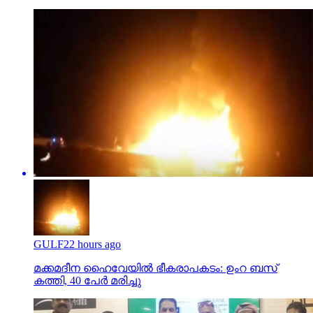
GULF
22 hours ago
മക്കമദീന ഹൈവേയില്‍ ഭീകരാപകടം: ഉംറ ബസ്
കത്തി, 40 പേര്‍ മരിച്ചു