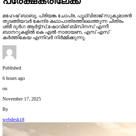
പ്രേക്ഷകരിലേക്ക്
മഹേഷ് ബാബു, പ്രിയങ്ക ചോപ്ര, പൃഥ്വിരാജ് സുകുമാരൻ
തുടങ്ങിയവർ കേന്ദ്ര കഥാപാത്രത്തിലെത്തുന്ന ചിത്രം
ശ്രീ ദുർഗ ആർട്ട്സ്,ഷോവിങ് ബിസിനസ് എന്നീ
ബാനറുകളിൽ കെ എൽ നാരായണ, എസ് എസ്
കർത്തികേയ എന്നിവർ നിർമ്മിക്കുന്നു.
Published
6 hours ago
on
November 17, 2025
By
webdesk18