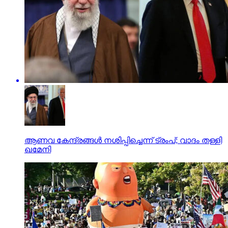
ആണവ കേന്ദ്രങ്ങള്‍ നശിപ്പിച്ചെന്ന് ട്രംപ്; വാദം തള്ളി
ഖമേനി