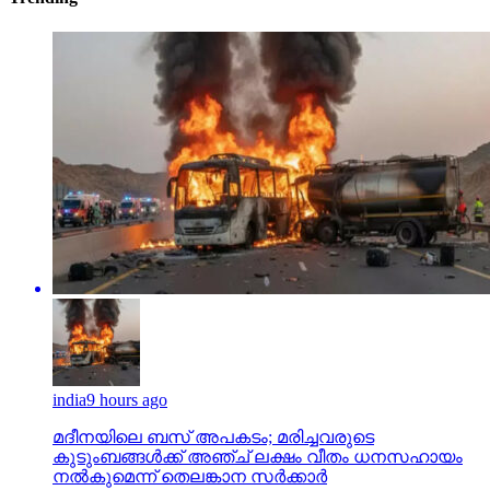
india
9 hours ago
മദീനയിലെ ബസ് അപകടം; മരിച്ചവരുടെ
കുടുംബങ്ങള്‍ക്ക് അഞ്ച് ലക്ഷം വീതം ധനസഹായം
നല്‍കുമെന്ന് തെലങ്കാന സര്‍ക്കാര്‍