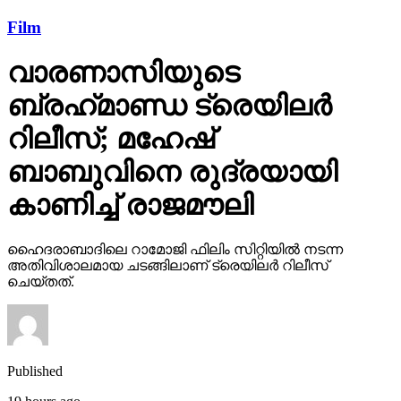
Film
വാരണാസിയുടെ
ബ്രഹ്‌മാണ്ഡ ട്രെയിലര്‍
റിലീസ്; മഹേഷ്
ബാബുവിനെ രുദ്രയായി
കാണിച്ച് രാജമൗലി
ഹൈദരാബാദിലെ റാമോജി ഫിലിം സിറ്റിയില്‍ നടന്ന
അതിവിശാലമായ ചടങ്ങിലാണ് ട്രെയിലര്‍ റിലീസ്
ചെയ്തത്.
Published