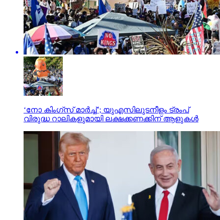
‘നോ കിംഗ്‌സ് മാര്‍ച്ച്’; യുഎസിലുടനീളം ട്രംപ്
വിരുദ്ധ റാലികളുമായി ലക്ഷക്കണക്കിന് ആളുകള്‍