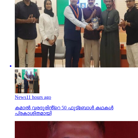
News
11 hours ago
കമാൽ വരദൂരിൻ്റെ 50 ഫുട്ബോൾ കഥകൾ
പ്രകാശിതമായി