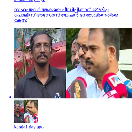
സഹപ്രവര്‍ത്തകയെ പീഡിപ്പിക്കാന്‍ ശ്രമിച്ച
പൊലീസ് അസോസിയേഷന്‍ നേതാവിനെതിരെ
കേസ്
kerala
1 day ago