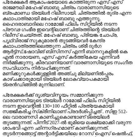
പ്രേക്ഷകർ ആകാംഷയോടെ കാത്തിരുന്ന എസ് എസ്
രാജമൗലി മഹേഷ് ബാബു ചിത്രം വാരാണാസിയുടെ
ബ്രഹ്മാണ്ഡ ട്രയ്ലർ റിലീസായി. ചിത്രത്തിൽ രുദ്ര എന്ന
കഥാപാത്രമായി മഹേഷ് ബാബു എത്തുന്നു.
ഹൈദരാബാദിലെ റാമോജി ഫിലിം സിറ്റിയിൽ നടന്ന
പ്രൗഢ ഗംഭീര ഇവെന്റിലാണ് ചിത്രത്തിന്റെ ട്രയ്ലർ
റിലീസ് ചെയ്തത്. മഹേഷ് ബാബു, പ്രിയങ്ക ചോപ്ര,
പൃഥ്വിരാജ് സുകുമാരൻ തുടങ്ങിയവർ കേന്ദ്ര
കഥാപാത്രത്തിലെത്തുന്ന ചിത്രം ശ്രീ ദുർഗ
ആർട്ട്സ്,ഷോവിങ് ബിസിനസ് എന്നീ ബാനറുകളിൽ കെ
എൽ നാരായണ, എസ് എസ് കർത്തികേയ എന്നിവർ
നിർമ്മിക്കുന്നു. കീരവാണിയാണ് വാരണാസിയുടെ സംഗീത
സംവിധാനം നിർവഹിക്കുന്നത്.
മണിക്കൂറുകൾക്കുള്ളിൽ അഞ്ചു മില്യണിൽപ്പരം
കാഴ്ചക്കാരുമായി ട്രയ്ലർ ലോകവ്യാപകമായി
ട്രെൻഡിങ്ങിൽ മുന്നിലാണ്.
പ്രേക്ഷകർക്ക് ദൃശ്യവിസ്മയം സമ്മാനിക്കുന്ന
വാരാണസിയുടെ ട്രയ്ലർ റാമോജി ഫിലിം സിറ്റിയിൽ
നടന്ന ഇവെന്റിൽ 130×100 ഫീറ്റിൽ പ്രത്യേകമായി
സജ്ജീകരിച്ച സ്‌ക്രീനിലാണ് പ്രദർശിപ്പിച്ചത് . സിഇ 512-
ലെ വാരാണസി കാണിച്ചുകൊണ്ടാണ് ട്രെയിലര്‍
തുടങ്ങുന്നത്. പിന്നീട് 2027-ല്‍ ഭൂമിയെ ലക്ഷ്യമാക്കി വരുന്ന
ശാംഭവി എന്ന ഛിന്നഗ്രഹമാണ് കാണിക്കുന്നത്.
തുടര്‍ന്നങ്ങോട്ട് അന്റാര്‍ട്ടിക്കയിലെ റോസ് ഐസ് ഷെല്‍ഫ്,