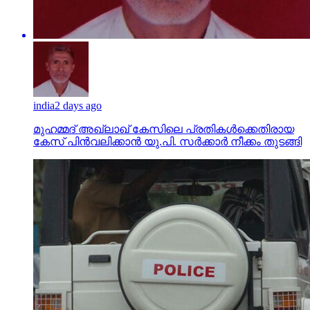
india
2 days ago
മുഹമ്മദ് അഖ്‌ലാഖ് കേസിലെ പ്രതികള്‍ക്കെതിരായ
കേസ് പിന്‍വലിക്കാന്‍ യു.പി. സര്‍ക്കാര്‍ നീക്കം തുടങ്ങി