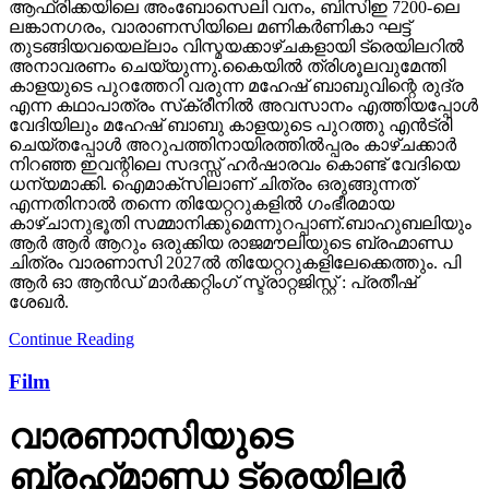
ആഫ്രിക്കയിലെ അംബോസെലി വനം, ബിസിഇ 7200-ലെ
ലങ്കാനഗരം, വാരാണസിയിലെ മണികര്‍ണികാ ഘട്ട്
തുടങ്ങിയവയെല്ലാം വിസ്മയക്കാഴ്ചകളായി ട്രെയിലറില്‍
അനാവരണം ചെയ്യുന്നു.കൈയില്‍ ത്രിശൂലവുമേന്തി
കാളയുടെ പുറത്തേറി വരുന്ന മഹേഷ് ബാബുവിന്റെ രുദ്ര
എന്ന കഥാപാത്രം സ്‌ക്രീനിൽ അവസാനം എത്തിയപ്പോൾ
വേദിയിലും മഹേഷ് ബാബു കാളയുടെ പുറത്തു എൻട്രി
ചെയ്തപ്പോൾ അറുപത്തിനായിരത്തിൽപ്പരം കാഴ്ചക്കാർ
നിറഞ്ഞ ഇവന്റിലെ സദസ്സ് ഹർഷാരവം കൊണ്ട് വേദിയെ
ധന്യമാക്കി. ഐമാക്‌സിലാണ് ചിത്രം ഒരുങ്ങുന്നത്
എന്നതിനാല്‍ തന്നെ തിയേറ്ററുകളില്‍ ഗംഭീരമായ
കാഴ്ചാനുഭൂതി സമ്മാനിക്കുമെന്നുറപ്പാണ്.ബാഹുബലിയും
ആർ ആർ ആറും ഒരുക്കിയ രാജമൗലിയുടെ ബ്രഹ്മാണ്ഡ
ചിത്രം വാരണാസി 2027ൽ തിയേറ്ററുകളിലേക്കെത്തും. പി
ആർ ഓ ആൻഡ് മാർക്കറ്റിംഗ് സ്ട്രാറ്റജിസ്റ്റ് : പ്രതീഷ്
ശേഖർ.
Continue Reading
Film
വാരണാസിയുടെ
ബ്രഹ്‌മാണ്ഡ ട്രെയിലര്‍