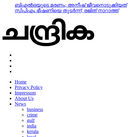
ബിഎല്‍ഒയുടെ മരണം; അനീഷ് ജീവനൊടുക്കിയത്
സിപിഎം ഭീഷണിയെ തുടര്‍ന്ന്; രജിത് നാറാത്ത്
Home
Privacy Policy
Impressum
About Us
News
business
crime
gulf
india
kerala
local