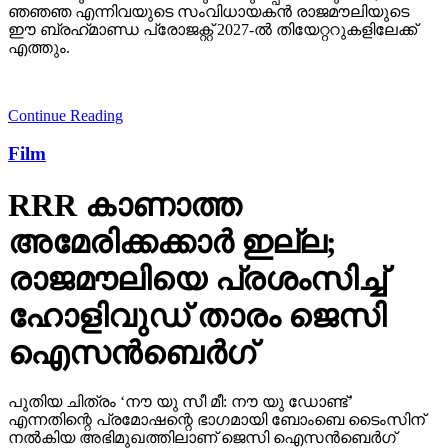
ഞഞഞ എന്നിവയുടെ സംവിധായകന്‍ രാജമൗലിയുടെ
ഈ ബ്രഹ്‌മാണ്ഡ പ്രോജക്റ്റ് 2027-ല്‍ തിയേറ്ററുകളിലേക്ക്
എത്തും.
Continue Reading
Film
RRR കാണാത്ത
അമേരിക്കക്കാര്‍ ഇല്ല;
രാജമൗലിയെ പ്രശംസിച്ച്
ഹോളിവുഡ് താരം ജെസി
ഐസന്‍ബെര്‍ഗ്
പുതിയ ചിത്രം ‘നൗ യു സീ മീ: നൗ യു ഡോണ്ട്’
എന്നതിന്റെ പ്രമോഷന്റെ ഭാഗമായി ബോംബെ ടൈംസിന്
നല്‍കിയ അഭിമുഖത്തിലാണ് ജെസി ഐസന്‍ബെര്‍ഗ്