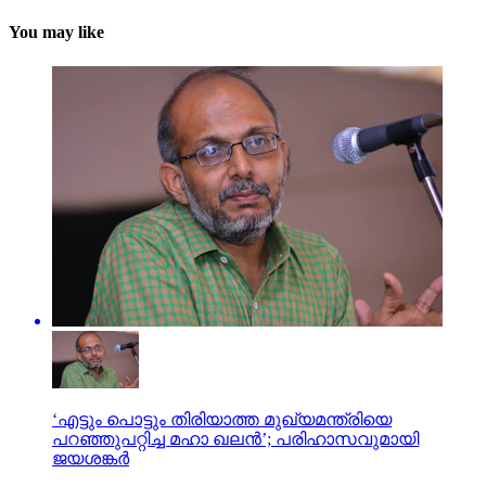
You may like
‘എട്ടും പൊട്ടും തിരിയാത്ത മുഖ്യമന്ത്രിയെ
പറഞ്ഞുപറ്റിച്ച മഹാ ഖലന്‍’; പരിഹാസവുമായി
ജയശങ്കര്‍