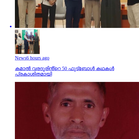
News
6 hours ago
കമാൽ വരദൂരിൻ്റെ 50 ഫുട്ബോൾ കഥകൾ
പ്രകാശിതമായി