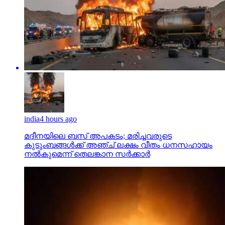
india
4 hours ago
മദീനയിലെ ബസ് അപകടം; മരിച്ചവരുടെ
കുടുംബങ്ങള്‍ക്ക് അഞ്ച് ലക്ഷം വീതം ധനസഹായം
നല്‍കുമെന്ന് തെലങ്കാന സര്‍ക്കാര്‍