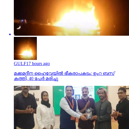
GULF
17 hours ago
മക്കമദീന ഹൈവേയില്‍ ഭീകരാപകടം: ഉംറ ബസ്
കത്തി, 40 പേര്‍ മരിച്ചു