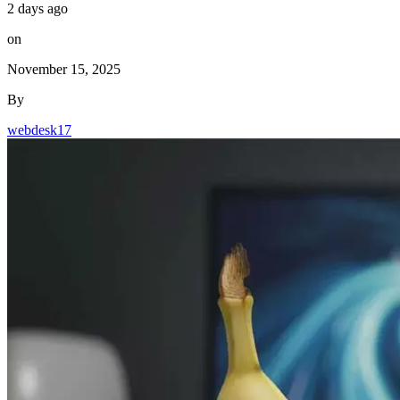
on
November 15, 2025
By
webdesk17