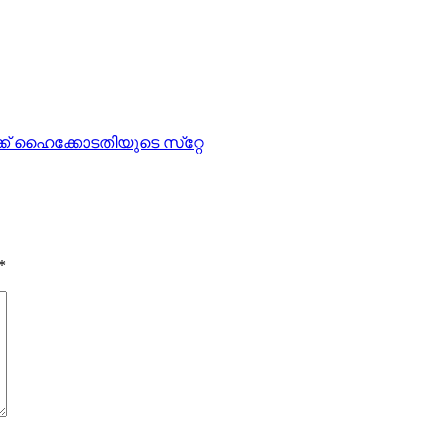
് ഹൈക്കോടതിയുടെ സ്‌റ്റേ
*