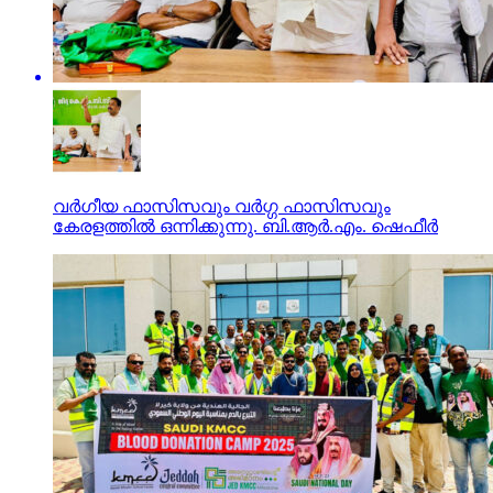
വർഗീയ ഫാസിസവും വർഗ്ഗ ഫാസിസവും
കേരളത്തിൽ ഒന്നിക്കുന്നു. ബി.ആർ.എം. ഷെഫീർ