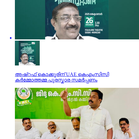
അഷ്‌റഫ് കൊക്കൂരിന് UAE കെഎംസിസി
കർമ്മോത്തമ്മ പുരസ്കാര സമർപ്പണം