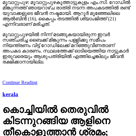
മൂവാറ്റുപുഴ: മൂവാറ്റുപുഴകൂത്താട്ടുകുളം എം.സി. റോഡില്‍
മിങ്കുന്നത്ത് ഞായറാഴ്ച രാത്രി നടന്ന അപകടത്തില്‍ രണ്ട്
യുവാക്കളുടെ ജീവന്‍ നഷ്ടമായി. ആറൂര്‍ മൂഞ്ഞേലിലെ
ആല്‍ബിന്‍ (16), കൈപ്പം തടത്തില്‍ ശ്യാംജിത്ത് (21)
എന്നിവരാണ് മരിച്ചത്.
മൂവാറ്റുപുഴയില്‍ നിന്ന് മടങ്ങുകയായിരുന്ന ഇവര്‍
സഞ്ചരിച്ച ബൈക്ക് മിങ്കുന്നം പള്ളിക്കു സമീപം
നിയന്ത്രണം വിട്ട് റോഡിലേക്ക് മറിഞ്ഞുവീണതാണ്
അപകട കാരണം. സ്ഥലത്തേക്ക് ഓടിയെത്തിയ നാട്ടുകാര്‍
ഇരുവരെയും ആശുപത്രിയില്‍ എത്തിച്ചെങ്കിലും ജീവന്‍
രക്ഷിക്കാനായില്ല.
Continue Reading
kerala
കൊച്ചിയില്‍ തെരുവില്‍
കിടന്നുറങ്ങിയ ആളിനെ
തീകൊളുത്താന്‍ ശ്രമം;