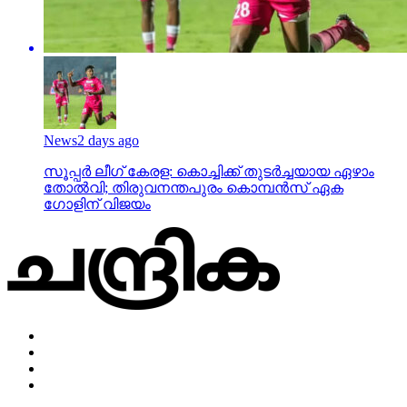
News
2 days ago
സൂപ്പര്‍ ലീഗ് കേരള: കൊച്ചിക്ക് തുടര്‍ച്ചയായ ഏഴാം
തോല്‍വി; തിരുവനന്തപുരം കൊമ്പന്‍സ് ഏക
ഗോളിന് വിജയം