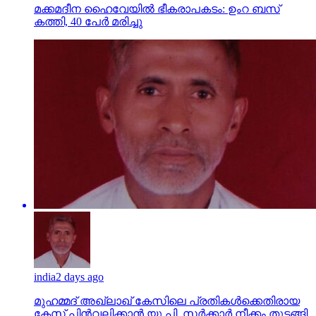
മക്കമദീന ഹൈവേയില്‍ ഭീകരാപകടം: ഉംറ ബസ്
കത്തി, 40 പേര്‍ മരിച്ചു
india
2 days ago
മുഹമ്മദ് അഖ്‌ലാഖ് കേസിലെ പ്രതികള്‍ക്കെതിരായ
കേസ് പിന്‍വലിക്കാന്‍ യു.പി. സര്‍ക്കാര്‍ നീക്കം തുടങ്ങി