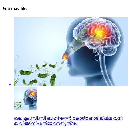
You may like
കെ.​എം.​സി.​സി ബ​ഹ്‌​റൈ​ൻ കോ​ഴി​ക്കോ​ട് ജി​ല്ല വ​നി​
ത വി​ങ്ങി​ന് പു​തി​യ നേ​തൃ​ത്വം