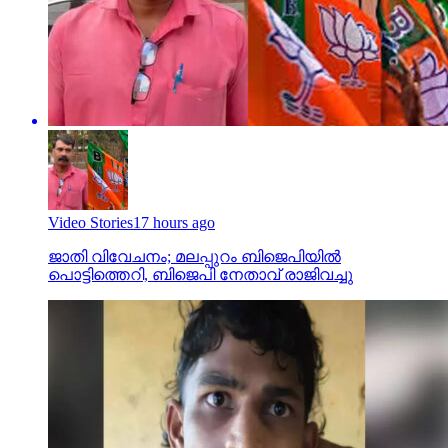
Video Stories
17 hours ago
ജാതി വിവേചനം; മലപ്പുറം ബിജെപിയില്‍
പൊട്ടിത്തെറി, ബിജെപി നേതാവ് രാജിവച്ചു