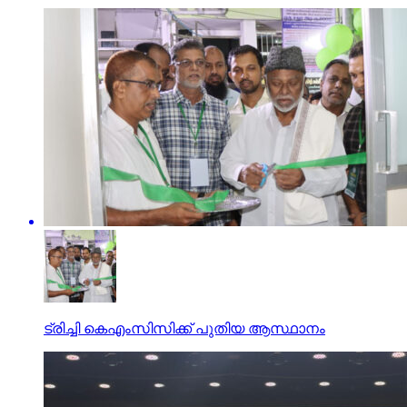
ട്രിച്ചി കെഎംസിസിക്ക് പുതിയ ആസ്ഥാനം