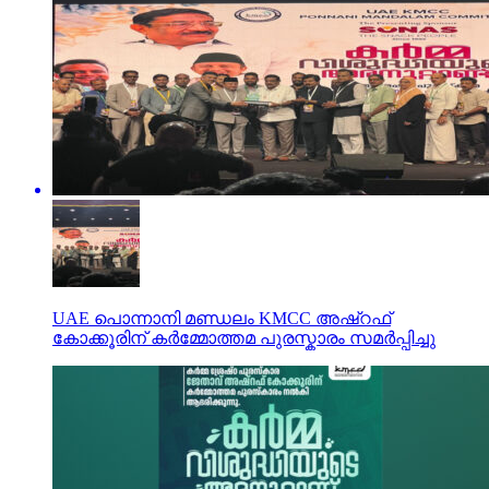
UAE പൊന്നാനി മണ്ഡലം KMCC അഷ്‌റഫ്
കോക്കൂരിന് കർമ്മോത്തമ പുരസ്കാരം സമർപ്പിച്ചു