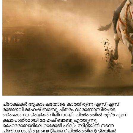
പ്രേക്ഷകർ ആകാംഷയോടെ കാത്തിരുന്ന എസ് എസ്
രാജമൗലി മഹേഷ് ബാബു ചിത്രം വാരാണാസിയുടെ
ബ്രഹ്മാണ്ഡ ട്രയ്ലർ റിലീസായി. ചിത്രത്തിൽ രുദ്ര എന്ന
കഥാപാത്രമായി മഹേഷ് ബാബു എത്തുന്നു.
ഹൈദരാബാദിലെ റാമോജി ഫിലിം സിറ്റിയിൽ നടന്ന
പ്രൗഢ ഗംഭീര ഇവെന്റിലാണ് ചിത്രത്തിന്റെ ട്രയ്ലർ