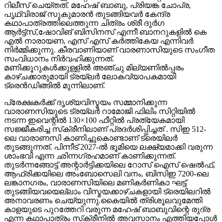
റിലീസ് ചെയ്തത്. മഹേഷ് ബാബു, പ്രിയങ്ക ചോപ്ര,
പൃഥ്വിരാജ് സുകുമാരൻ തുടങ്ങിയവർ കേന്ദ്ര
കഥാപാത്രത്തിലെത്തുന്ന ചിത്രം ശ്രീ ദുർഗ
ആർട്ട്സ്,ഷോവിങ് ബിസിനസ് എന്നീ ബാനറുകളിൽ കെ
എൽ നാരായണ, എസ് എസ് കർത്തികേയ എന്നിവർ
നിർമ്മിക്കുന്നു. കീരവാണിയാണ് വാരണാസിയുടെ സംഗീത
സംവിധാനം നിർവഹിക്കുന്നത്.
മണിക്കൂറുകൾക്കുള്ളിൽ അഞ്ചു മില്യണിൽപ്പരം
കാഴ്ചക്കാരുമായി ട്രയ്ലർ ലോകവ്യാപകമായി
ട്രെൻഡിങ്ങിൽ മുന്നിലാണ്.
പ്രേക്ഷകർക്ക് ദൃശ്യവിസ്മയം സമ്മാനിക്കുന്ന
വാരാണസിയുടെ ട്രയ്ലർ റാമോജി ഫിലിം സിറ്റിയിൽ
നടന്ന ഇവെന്റിൽ 130×100 ഫീറ്റിൽ പ്രത്യേകമായി
സജ്ജീകരിച്ച സ്‌ക്രീനിലാണ് പ്രദർശിപ്പിച്ചത് . സിഇ 512-
ലെ വാരാണസി കാണിച്ചുകൊണ്ടാണ് ട്രെയിലര്‍
തുടങ്ങുന്നത്. പിന്നീട് 2027-ല്‍ ഭൂമിയെ ലക്ഷ്യമാക്കി വരുന്ന
ശാംഭവി എന്ന ഛിന്നഗ്രഹമാണ് കാണിക്കുന്നത്.
തുടര്‍ന്നങ്ങോട്ട് അന്റാര്‍ട്ടിക്കയിലെ റോസ് ഐസ് ഷെല്‍ഫ്,
ആഫ്രിക്കയിലെ അംബോസെലി വനം, ബിസിഇ 7200-ലെ
ലങ്കാനഗരം, വാരാണസിയിലെ മണികര്‍ണികാ ഘട്ട്
തുടങ്ങിയവയെല്ലാം വിസ്മയക്കാഴ്ചകളായി ട്രെയിലറില്‍
അനാവരണം ചെയ്യുന്നു.കൈയില്‍ ത്രിശൂലവുമേന്തി
കാളയുടെ പുറത്തേറി വരുന്ന മഹേഷ് ബാബുവിന്റെ രുദ്ര
എന്ന കഥാപാത്രം സ്‌ക്രീനിൽ അവസാനം എത്തിയപ്പോൾ