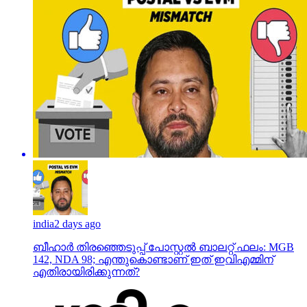
india
2 days ago
ബീഹാർ തിരഞ്ഞെടുപ്പ് പോസ്റ്റൽ ബാലറ്റ് ഫലം: MGB
142, NDA 98; എന്തുകൊണ്ടാണ് ഇത് ഇവിഎമ്മിന്
എതിരായിരിക്കുന്നത്?