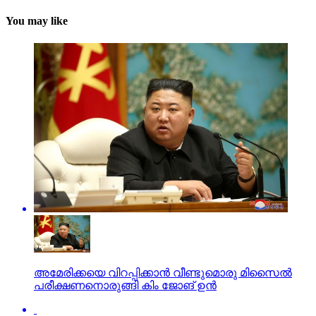
You may like
അമേരിക്കയെ വിറപ്പിക്കാന്‍ വീണ്ടുമൊരു മിസൈല്‍
പരീക്ഷണനൊരുങ്ങി കിം ജോങ് ഉന്‍