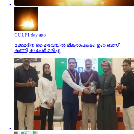
GULF
1 day ago
മക്കമദീന ഹൈവേയില്‍ ഭീകരാപകടം: ഉംറ ബസ്
കത്തി, 40 പേര്‍ മരിച്ചു