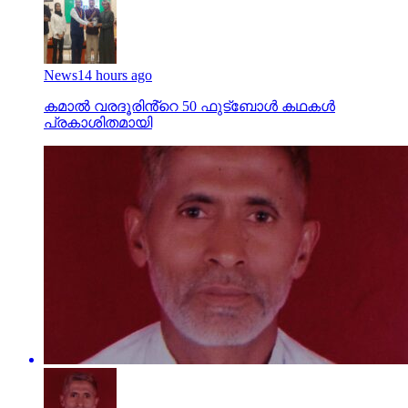
News
14 hours ago
കമാൽ വരദൂരിൻ്റെ 50 ഫുട്ബോൾ കഥകൾ
പ്രകാശിതമായി