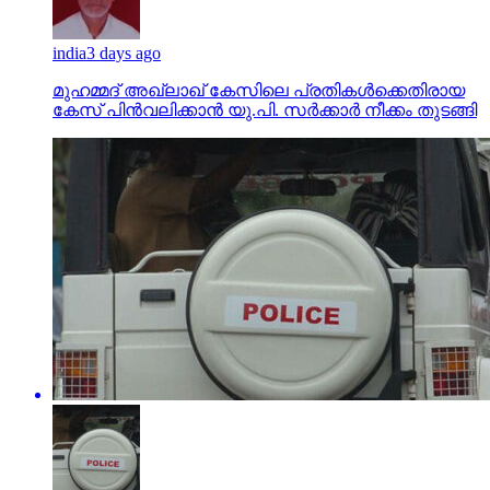
india
3 days ago
മുഹമ്മദ് അഖ്‌ലാഖ് കേസിലെ പ്രതികള്‍ക്കെതിരായ
കേസ് പിന്‍വലിക്കാന്‍ യു.പി. സര്‍ക്കാര്‍ നീക്കം തുടങ്ങി