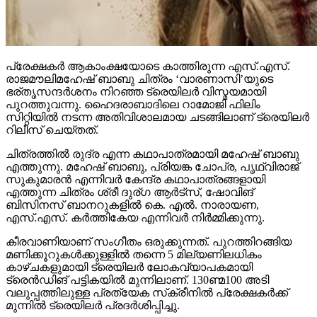
പ്രേക്ഷകര്‍ ആകാംക്ഷയോടെ കാത്തിരുന്ന എസ്.എസ്.
രാജമൗലിമഹേഷ് ബാബു ചിത്രം ‘വാരണാസി’യുടെ
ഭര്തൃസന്ദര്‍ശനം നിറഞ്ഞ ട്രെയിലര്‍ വിസ്മയമായി
പുറത്തുവന്നു. ഹൈദരാബാദിലെ റാമോജി ഫിലിം
സിറ്റിയില്‍ നടന്ന അതിവിശാലമായ ചടങ്ങിലാണ് ട്രെയിലര്‍
റിലീസ് ചെയ്തത്.
ചിത്രത്തില്‍ രുദ്ര എന്ന കഥാപാത്രമായി മഹേഷ് ബാബു
എത്തുന്നു. മഹേഷ് ബാബു, പ്രിയങ്ക ചോപ്ര, പൃഥ്വിരാജ്
സുകുമാരന്‍ എന്നിവര്‍ കേന്ദ്ര കഥാപാത്രങ്ങളായി
എത്തുന്ന ചിത്രം ശ്രീ ദുര്ഗ ആര്‍ട്‌സ്, ഷോവിങ്
ബിസിനസ് ബാനറുകളില്‍ കെ. എല്‍. നാരായണ,
എസ്.എസ്. കര്‍ത്തികേയ എന്നിവര്‍ നിര്‍മ്മിക്കുന്നു.
കീരവാണിയാണ് സംഗീതം ഒരുക്കുന്നത്. പുറത്തിറങ്ങിയ
മണിക്കൂറുകള്‍ക്കുള്ളില്‍ തന്നെ 5 മില്യണിലധികം
കാഴ്ചകളുമായി ട്രെയിലര്‍ ലോകവ്യാപകമായി
ട്രെന്‍ഡിങ് പട്ടികയില്‍ മുന്നിലാണ്. 130ണ്മ100 അടി
വലുപ്പത്തിലുള്ള പ്രത്യേക സ്‌ക്രീനില്‍ പ്രേക്ഷകര്‍ക്ക്
മുന്നില്‍ ട്രെയിലര്‍ പ്രദര്‍ശിപ്പിച്ചു.