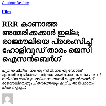
Continue Reading
Film
RRR കാണാത്ത
അമേരിക്കക്കാര്‍ ഇല്ല;
രാജമൗലിയെ പ്രശംസിച്ച്
ഹോളിവുഡ് താരം ജെസി
ഐസന്‍ബെര്‍ഗ്
പുതിയ ചിത്രം ‘നൗ യു സീ മീ: നൗ യു ഡോണ്ട്’
എന്നതിന്റെ പ്രമോഷന്റെ ഭാഗമായി ബോംബെ ടൈംസിന്
നല്‍കിയ അഭിമുഖത്തിലാണ് ജെസി ഐസന്‍ബെര്‍ഗ്
രാജമൗലിയെയും ചിത്രത്തെയും കുറിച്ച് അഭിപ്രായം
പ്രകടിപ്പിച്ചത്.