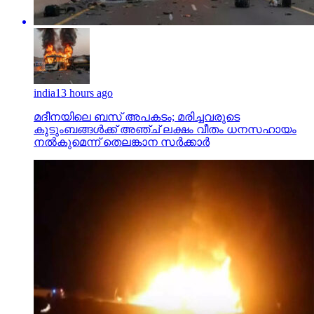
india
13 hours ago
മദീനയിലെ ബസ് അപകടം; മരിച്ചവരുടെ
കുടുംബങ്ങള്‍ക്ക് അഞ്ച് ലക്ഷം വീതം ധനസഹായം
നല്‍കുമെന്ന് തെലങ്കാന സര്‍ക്കാര്‍