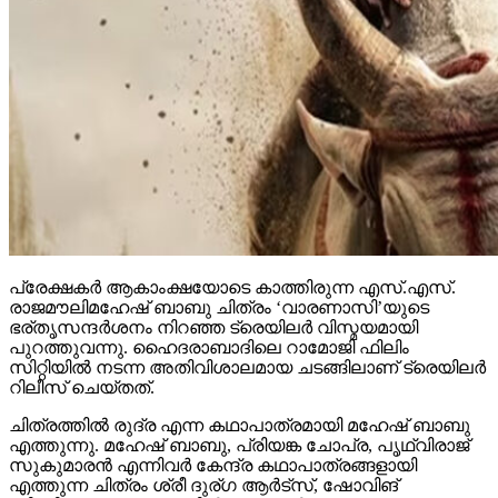
പ്രേക്ഷകര്‍ ആകാംക്ഷയോടെ കാത്തിരുന്ന എസ്.എസ്.
രാജമൗലിമഹേഷ് ബാബു ചിത്രം ‘വാരണാസി’യുടെ
ഭര്തൃസന്ദര്‍ശനം നിറഞ്ഞ ട്രെയിലര്‍ വിസ്മയമായി
പുറത്തുവന്നു. ഹൈദരാബാദിലെ റാമോജി ഫിലിം
സിറ്റിയില്‍ നടന്ന അതിവിശാലമായ ചടങ്ങിലാണ് ട്രെയിലര്‍
റിലീസ് ചെയ്തത്.
ചിത്രത്തില്‍ രുദ്ര എന്ന കഥാപാത്രമായി മഹേഷ് ബാബു
എത്തുന്നു. മഹേഷ് ബാബു, പ്രിയങ്ക ചോപ്ര, പൃഥ്വിരാജ്
സുകുമാരന്‍ എന്നിവര്‍ കേന്ദ്ര കഥാപാത്രങ്ങളായി
എത്തുന്ന ചിത്രം ശ്രീ ദുര്ഗ ആര്‍ട്‌സ്, ഷോവിങ്