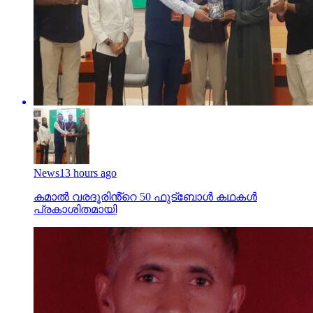
News
13 hours ago
കമാൽ വരദൂരിൻ്റെ 50 ഫുട്ബോൾ കഥകൾ
പ്രകാശിതമായി