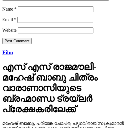
Name
*
Email
*
Website
Film
എസ് എസ് രാജമൗലി-
മഹേഷ് ബാബു ചിത്രം
വാരാണാസിയുടെ
ബ്രഹ്മാണ്ഡ ട്രയ്ലർ
പ്രേക്ഷകരിലേക്ക്
മഹേഷ് ബാബു, പ്രിയങ്ക ചോപ്ര, പൃഥ്വിരാജ് സുകുമാരൻ