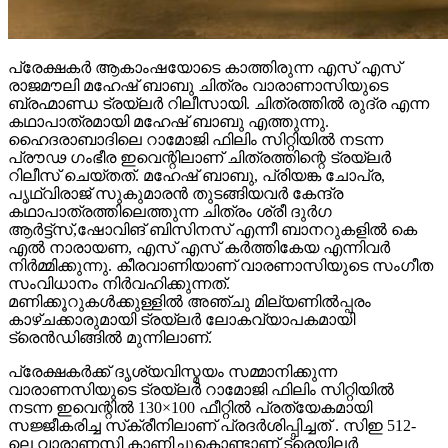
പ്രേക്ഷകർ ആകാംഷയോടെ കാത്തിരുന്ന എസ് എസ്
രാജമൗലി മഹേഷ് ബാബു ചിത്രം വാരാണാസിയുടെ
ബ്രഹ്മാണ്ഡ ട്രയ്ലർ റിലീസായി. ചിത്രത്തിൽ രുദ്ര എന്ന
കഥാപാത്രമായി മഹേഷ് ബാബു എത്തുന്നു.
ഹൈദരാബാദിലെ റാമോജി ഫിലിം സിറ്റിയിൽ നടന്ന
പ്രൗഢ ഗംഭീര ഇവെന്റിലാണ് ചിത്രത്തിന്റെ ട്രയ്ലർ
റിലീസ് ചെയ്തത്. മഹേഷ് ബാബു, പ്രിയങ്ക ചോപ്ര,
പൃഥ്വിരാജ് സുകുമാരൻ തുടങ്ങിയവർ കേന്ദ്ര
കഥാപാത്രത്തിലെത്തുന്ന ചിത്രം ശ്രീ ദുർഗ
ആർട്ട്സ്,ഷോവിങ് ബിസിനസ് എന്നീ ബാനറുകളിൽ കെ
എൽ നാരായണ, എസ് എസ് കർത്തികേയ എന്നിവർ
നിർമ്മിക്കുന്നു. കീരവാണിയാണ് വാരണാസിയുടെ സംഗീത
സംവിധാനം നിർവഹിക്കുന്നത്.
മണിക്കൂറുകൾക്കുള്ളിൽ അഞ്ചു മില്യണിൽപ്പരം
കാഴ്ചക്കാരുമായി ട്രയ്ലർ ലോകവ്യാപകമായി
ട്രെൻഡിങ്ങിൽ മുന്നിലാണ്.
പ്രേക്ഷകർക്ക് ദൃശ്യവിസ്മയം സമ്മാനിക്കുന്ന
വാരാണസിയുടെ ട്രയ്ലർ റാമോജി ഫിലിം സിറ്റിയിൽ
നടന്ന ഇവെന്റിൽ 130×100 ഫീറ്റിൽ പ്രത്യേകമായി
സജ്ജീകരിച്ച സ്‌ക്രീനിലാണ് പ്രദർശിപ്പിച്ചത് . സിഇ 512-
ലെ വാരാണസി കാണിച്ചുകൊണ്ടാണ് ട്രെയിലര്‍