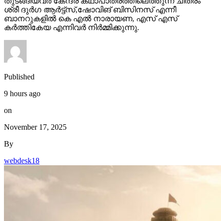
തുടങ്ങിയവർ കേന്ദ്ര കഥാപാത്രത്തിലെത്തുന്ന ചിത്രം
ശ്രീ ദുർഗ ആർട്ട്സ്,ഷോവിങ് ബിസിനസ് എന്നീ
ബാനറുകളിൽ കെ എൽ നാരായണ, എസ് എസ്
കർത്തികേയ എന്നിവർ നിർമ്മിക്കുന്നു.
Published
9 hours ago
on
November 17, 2025
By
webdesk18