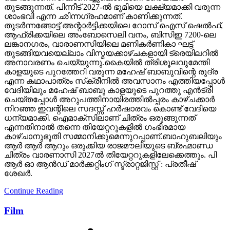
തുടങ്ങുന്നത്. പിന്നീട് 2027-ല്‍ ഭൂമിയെ ലക്ഷ്യമാക്കി വരുന്ന
ശാംഭവി എന്ന ഛിന്നഗ്രഹമാണ് കാണിക്കുന്നത്.
തുടര്‍ന്നങ്ങോട്ട് അന്റാര്‍ട്ടിക്കയിലെ റോസ് ഐസ് ഷെല്‍ഫ്,
ആഫ്രിക്കയിലെ അംബോസെലി വനം, ബിസിഇ 7200-ലെ
ലങ്കാനഗരം, വാരാണസിയിലെ മണികര്‍ണികാ ഘട്ട്
തുടങ്ങിയവയെല്ലാം വിസ്മയക്കാഴ്ചകളായി ട്രെയിലറില്‍
അനാവരണം ചെയ്യുന്നു.കൈയില്‍ ത്രിശൂലവുമേന്തി
കാളയുടെ പുറത്തേറി വരുന്ന മഹേഷ് ബാബുവിന്റെ രുദ്ര
എന്ന കഥാപാത്രം സ്‌ക്രീനിൽ അവസാനം എത്തിയപ്പോൾ
വേദിയിലും മഹേഷ് ബാബു കാളയുടെ പുറത്തു എൻട്രി
ചെയ്തപ്പോൾ അറുപത്തിനായിരത്തിൽപ്പരം കാഴ്ചക്കാർ
നിറഞ്ഞ ഇവന്റിലെ സദസ്സ് ഹർഷാരവം കൊണ്ട് വേദിയെ
ധന്യമാക്കി. ഐമാക്‌സിലാണ് ചിത്രം ഒരുങ്ങുന്നത്
എന്നതിനാല്‍ തന്നെ തിയേറ്ററുകളില്‍ ഗംഭീരമായ
കാഴ്ചാനുഭൂതി സമ്മാനിക്കുമെന്നുറപ്പാണ്.ബാഹുബലിയും
ആർ ആർ ആറും ഒരുക്കിയ രാജമൗലിയുടെ ബ്രഹ്മാണ്ഡ
ചിത്രം വാരണാസി 2027ൽ തിയേറ്ററുകളിലേക്കെത്തും. പി
ആർ ഓ ആൻഡ് മാർക്കറ്റിംഗ് സ്ട്രാറ്റജിസ്റ്റ് : പ്രതീഷ്
ശേഖർ.
Continue Reading
Film