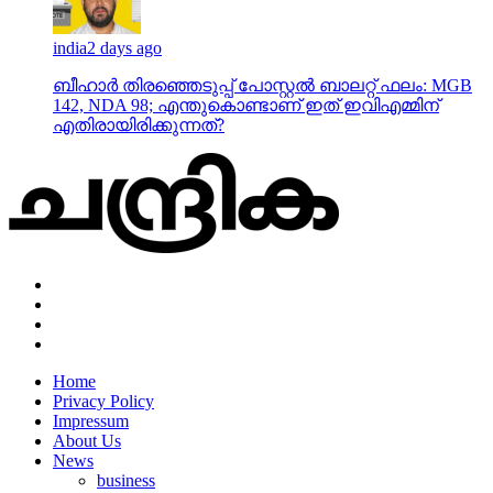
india
2 days ago
ബീഹാർ തിരഞ്ഞെടുപ്പ് പോസ്റ്റൽ ബാലറ്റ് ഫലം: MGB
142, NDA 98; എന്തുകൊണ്ടാണ് ഇത് ഇവിഎമ്മിന്
എതിരായിരിക്കുന്നത്?
Home
Privacy Policy
Impressum
About Us
News
business