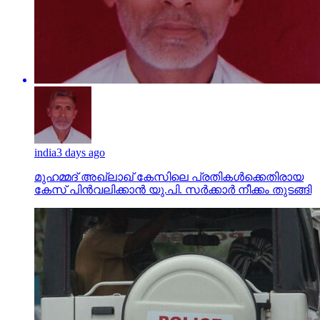
india
3 days ago
മുഹമ്മദ് അഖ്‌ലാഖ് കേസിലെ പ്രതികള്‍ക്കെതിരായ
കേസ് പിന്‍വലിക്കാന്‍ യു.പി. സര്‍ക്കാര്‍ നീക്കം തുടങ്ങി