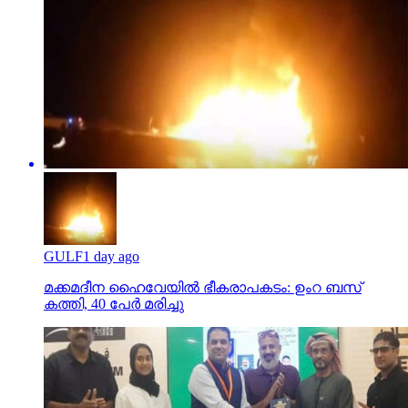
GULF
1 day ago
മക്കമദീന ഹൈവേയില്‍ ഭീകരാപകടം: ഉംറ ബസ്
കത്തി, 40 പേര്‍ മരിച്ചു