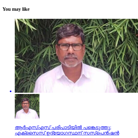
You may like
ആര്‍എസ്എസ് പരിപാടിയില്‍ പങ്കെടുത്തു;
എക്‌സൈസ് ഉദ്യോഗസ്ഥന് സസ്‌പെന്‍ഷന്‍