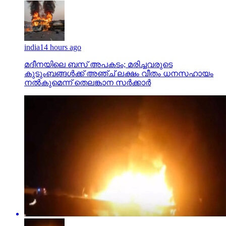
india
14 hours ago
മദീനയിലെ ബസ് അപകടം; മരിച്ചവരുടെ
കുടുംബങ്ങള്‍ക്ക് അഞ്ച് ലക്ഷം വീതം ധനസഹായം
നല്‍കുമെന്ന് തെലങ്കാന സര്‍ക്കാര്‍