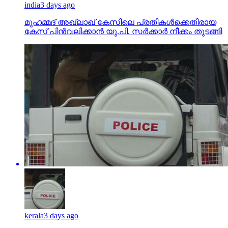
india
3 days ago
മുഹമ്മദ് അഖ്‌ലാഖ് കേസിലെ പ്രതികള്‍ക്കെതിരായ
കേസ് പിന്‍വലിക്കാന്‍ യു.പി. സര്‍ക്കാര്‍ നീക്കം തുടങ്ങി
kerala
3 days ago