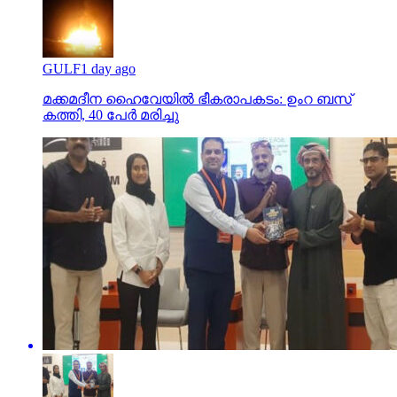
GULF
1 day ago
മക്കമദീന ഹൈവേയില്‍ ഭീകരാപകടം: ഉംറ ബസ്
കത്തി, 40 പേര്‍ മരിച്ചു