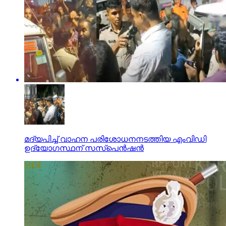
മദ്യപിച്ച് വാഹന പരിശോധനനടത്തിയ എംവിഡി
ഉദ്യോഗസ്ഥന് സസ്‌പെന്‍ഷന്‍