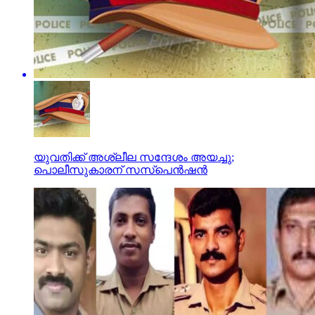
യുവതിക്ക് അശ്ലീല സന്ദേശം അയച്ചു;
പൊലീസുകാരന് സസ്‌പെന്‍ഷന്‍