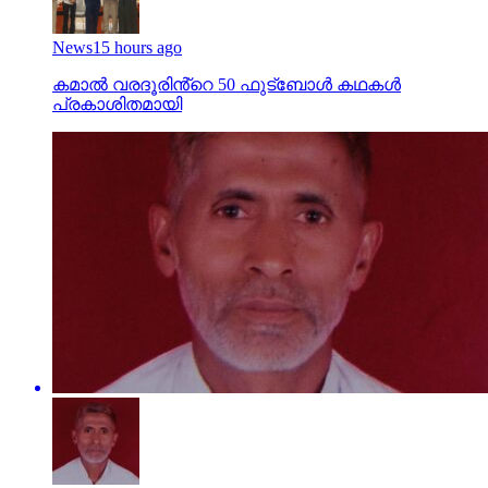
News
15 hours ago
കമാൽ വരദൂരിൻ്റെ 50 ഫുട്ബോൾ കഥകൾ
പ്രകാശിതമായി