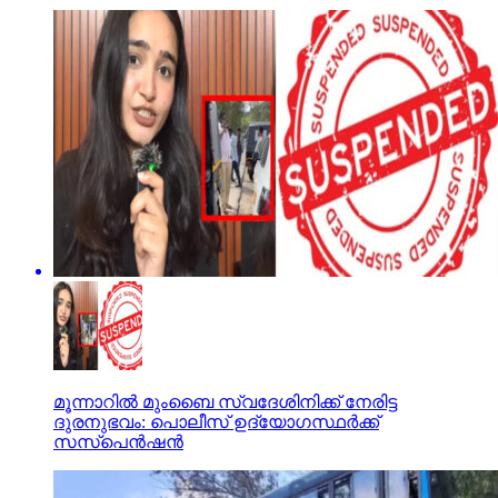
മൂന്നാറില്‍ മുംബൈ സ്വദേശിനിക്ക് നേരിട്ട
ദുരനുഭവം: പൊലീസ് ഉദ്യോഗസ്ഥര്‍ക്ക്
സസ്പെന്‍ഷന്‍