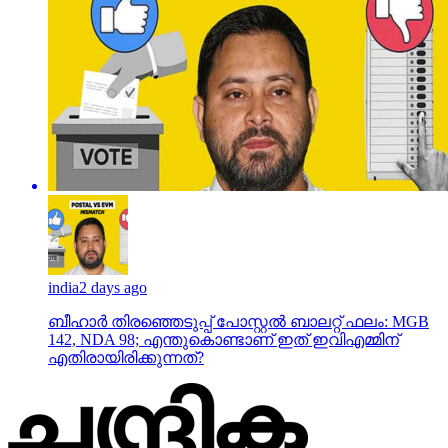
india
2 days ago
ബീഹാർ തിരഞ്ഞെടുപ്പ് പോസ്റ്റൽ ബാലറ്റ് ഫലം: MGB
142, NDA 98; എന്തുകൊണ്ടാണ് ഇത് ഇവിഎമ്മിന്
എതിരായിരിക്കുന്നത്?