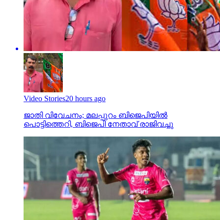
Video Stories
20 hours ago
ജാതി വിവേചനം; മലപ്പുറം ബിജെപിയില്‍
പൊട്ടിത്തെറി, ബിജെപി നേതാവ് രാജിവച്ചു