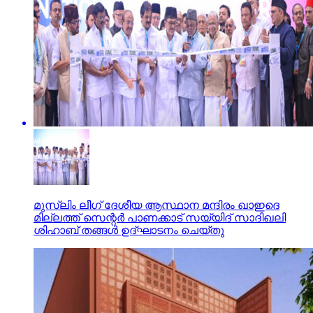
മുസ്‌ലിം ലീഗ് ദേശീയ ആസ്ഥാന മന്ദിരം ഖാഇദെ
മില്ലത്ത് സെന്റര്‍ പാണക്കാട് സയ്യിദ് സാദിഖലി
ശിഹാബ് തങ്ങള്‍ ഉദ്ഘാടനം ചെയ്തു