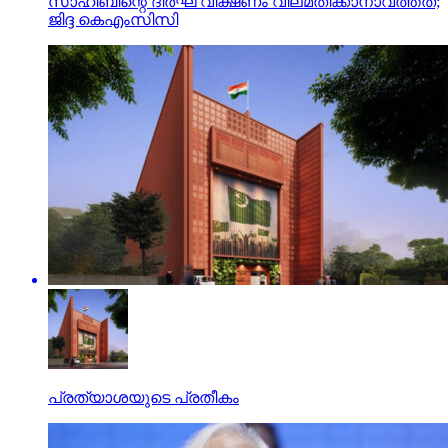
സാഹിബിന്റെ ദീര്‍ഘ വീക്ഷണം വിലമതിക്കാനാവത്തത്;
ജിദ്ദ കെഎംസിസി
പ്രത്യാശയുടെ പ്രതീകം