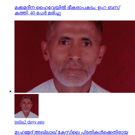
മക്കമദീന ഹൈവേയില്‍ ഭീകരാപകടം: ഉംറ ബസ്
കത്തി, 40 പേര്‍ മരിച്ചു
india
2 days ago
മുഹമ്മദ് അഖ്‌ലാഖ് കേസിലെ പ്രതികള്‍ക്കെതിരായ