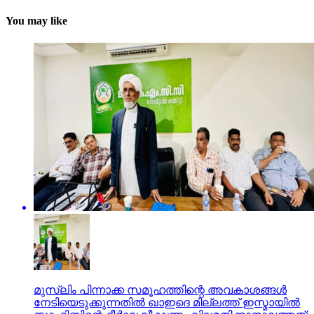
You may like
മുസ്ലിം പിന്നാക്ക സമൂഹത്തിന്റെ അവകാശങ്ങള്‍
നേടിയെടുക്കുന്നതില്‍ ഖാഇദെ മില്ലത്ത് ഇസ്മായില്‍