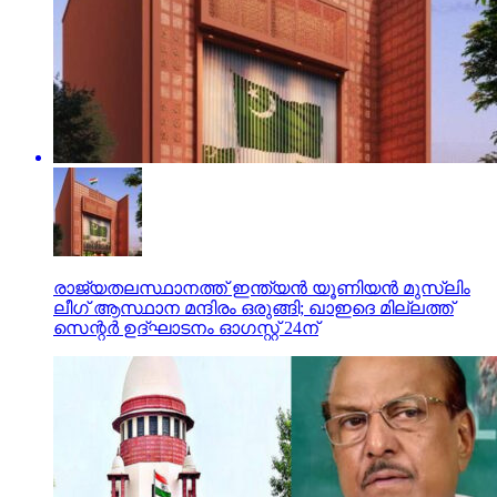
രാജ്യതലസ്ഥാനത്ത് ഇന്ത്യന്‍ യൂണിയന്‍ മുസ്‌ലിം
ലീഗ് ആസ്ഥാന മന്ദിരം ഒരുങ്ങി; ഖാഇദെ മില്ലത്ത്
സെന്റര്‍ ഉദ്ഘാടനം ഓഗസ്റ്റ് 24ന്