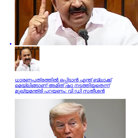
ധാരണപത്രത്തില്‍ ഒപ്പിടാന്‍ എന്ത് ബ്ലാക്ക്
മെയ്‌ലിങ്ങാണ് അമിത് ഷാ നടത്തിയതെന്ന്
മുഖ്യമന്ത്രി പറയണം: വി ഡി സതീശന്‍