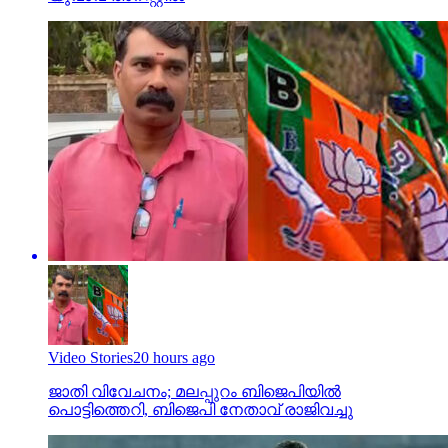
Video Stories
20 hours ago
ജാതി വിവേചനം; മലപ്പുറം ബിജെപിയില്‍
പൊട്ടിത്തെറി, ബിജെപി നേതാവ് രാജിവച്ചു