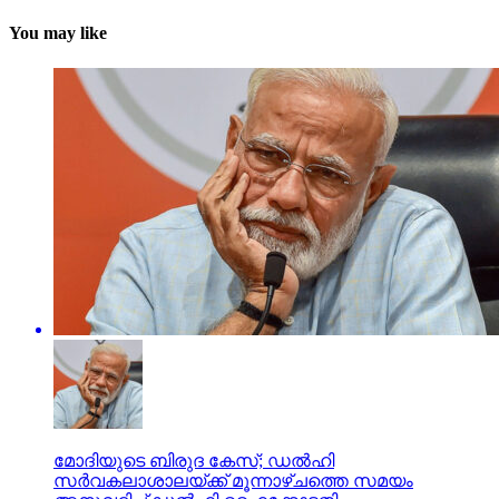
You may like
മോദിയുടെ ബിരുദ കേസ്; ഡല്‍ഹി
സര്‍വകലാശാലയ്ക്ക് മൂന്നാഴ്ചത്തെ സമയം