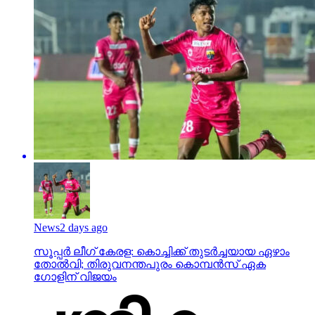
News
2 days ago
സൂപ്പര്‍ ലീഗ് കേരള: കൊച്ചിക്ക് തുടര്‍ച്ചയായ ഏഴാം
തോല്‍വി; തിരുവനന്തപുരം കൊമ്പന്‍സ് ഏക
ഗോളിന് വിജയം