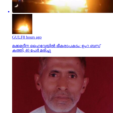
GULF
8 hours ago
മക്കമദീന ഹൈവേയില്‍ ഭീകരാപകടം: ഉംറ ബസ്
കത്തി, 40 പേര്‍ മരിച്ചു