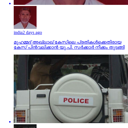
india
2 days ago
മുഹമ്മദ് അഖ്‌ലാഖ് കേസിലെ പ്രതികള്‍ക്കെതിരായ
കേസ് പിന്‍വലിക്കാന്‍ യു.പി. സര്‍ക്കാര്‍ നീക്കം തുടങ്ങി