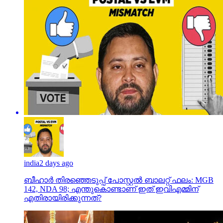
india
2 days ago
ബീഹാർ തിരഞ്ഞെടുപ്പ് പോസ്റ്റൽ ബാലറ്റ് ഫലം: MGB
142, NDA 98; എന്തുകൊണ്ടാണ് ഇത് ഇവിഎമ്മിന്
എതിരായിരിക്കുന്നത്?