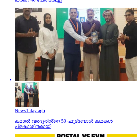
News
1 day ago
കമാൽ വരദൂരിൻ്റെ 50 ഫുട്ബോൾ കഥകൾ
പ്രകാശിതമായി