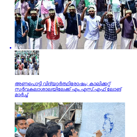
അണപൊട്ടി വിദ്യാര്‍ത്ഥിരോഷം; കാലിക്കറ്റ്
സര്‍വകലാശാലയിലേക്ക് എം.എസ്.എഫ് ലോങ്
മാര്‍ച്ച്