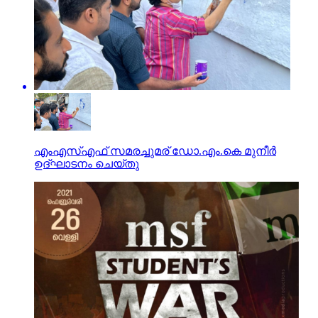
എംഎസ്എഫ് സമരച്ചുമര് ഡോ.എം.കെ മുനീര്‍
ഉദ്ഘാടനം ചെയ്തു