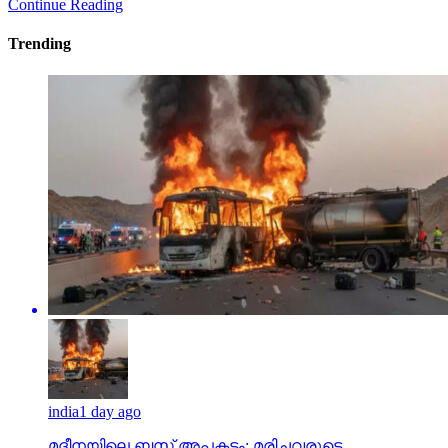
Continue Reading
Trending
india
1 day ago
മദീനയിലെ ബസ് അപകടം; മരിച്ചവരുടെ