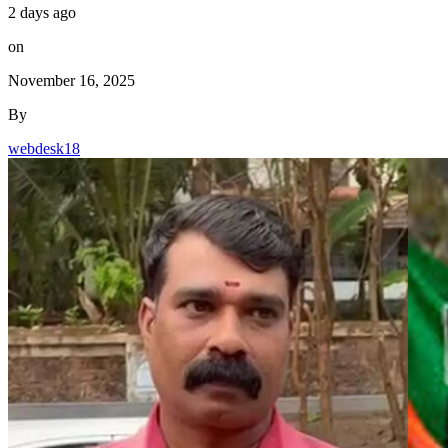
2 days ago
on
November 16, 2025
By
webdesk18