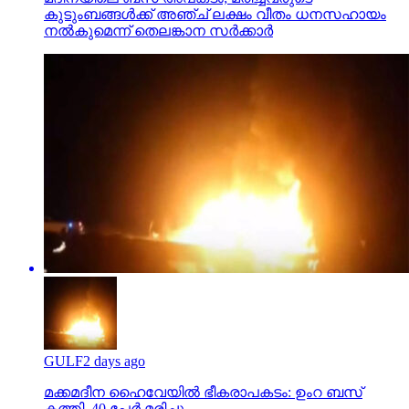
കുടുംബങ്ങള്‍ക്ക് അഞ്ച് ലക്ഷം വീതം ധനസഹായം
നല്‍കുമെന്ന് തെലങ്കാന സര്‍ക്കാര്‍
GULF
2 days ago
മക്കമദീന ഹൈവേയില്‍ ഭീകരാപകടം: ഉംറ ബസ്
കത്തി, 40 പേര്‍ മരിച്ചു