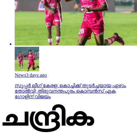
News
3 days ago
സൂപ്പര്‍ ലീഗ് കേരള: കൊച്ചിക്ക് തുടര്‍ച്ചയായ ഏഴാം
തോല്‍വി; തിരുവനന്തപുരം കൊമ്പന്‍സ് ഏക
ഗോളിന് വിജയം