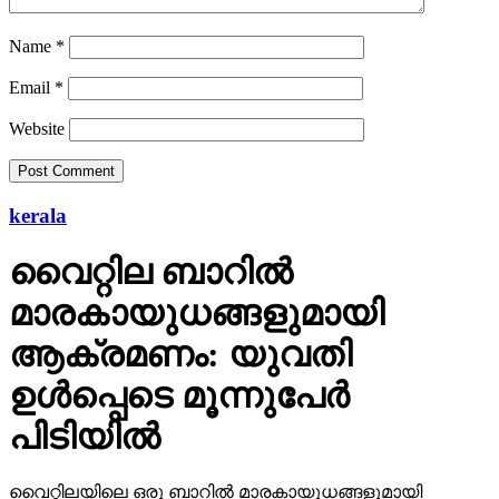
Name
*
Email
*
Website
kerala
വൈറ്റില ബാറില്‍
മാരകായുധങ്ങളുമായി
ആക്രമണം: യുവതി
ഉള്‍പ്പെടെ മൂന്നുപേര്‍
പിടിയില്‍
വൈറ്റിലയിലെ ഒരു ബാറില്‍ മാരകായുധങ്ങളുമായി