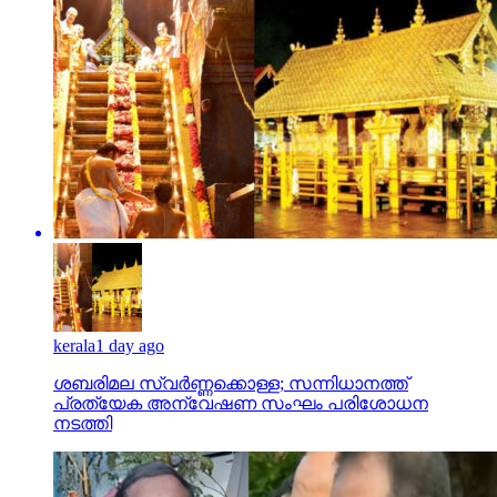
kerala
1 day ago
ശബരിമല സ്വര്‍ണ്ണക്കൊള്ള; സന്നിധാനത്ത്
പ്രത്യേക അന്വേഷണ സംഘം പരിശോധന
നടത്തി