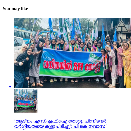
You may like
‘ആദ്യം എസ്.എഫ്.ഐ തോറ്റു, പിന്നീടവര്‍
വര്‍ഗ്ഗീയതയെ കൂട്ടുപിടിച്ചു’: പി.കെ നവാസ്