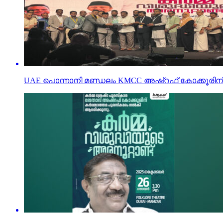
UAE പൊന്നാനി മണ്ഡലം KMCC അഷ്‌റഫ് കോക്കൂരിന് ക