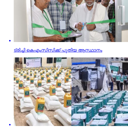
ട്രിച്ചി കെഎംസിസിക്ക് പുതിയ ആസ്ഥാനം