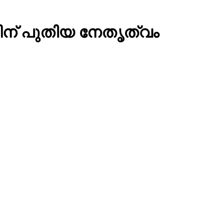
ി​ന് പു​തി​യ നേ​തൃ​ത്വം