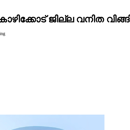
ി​ക്കോ​ട് ജി​ല്ല വ​നി​ത വി​ങ്ങ
ing