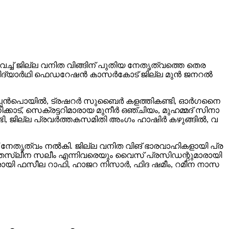
​ച്ച് ജി​ല്ല വ​നി​ത വി​ങ്ങി​ന് പു​തി​യ നേ​തൃ​ത്വ​ത്തെ തെ​ര​
ം വി​ദ്യാ​ർ​ഥി ഫെ​ഡ​റേ​ഷ​ൻ കാ​സ​ർ​കോ​ട് ജി​ല്ല മു​ൻ ജ​ന​റ​ൽ
പ്പ​ൻ​പൊ​യി​ൽ, ട്ര​ഷ​റ​ർ സു​ബൈ​ർ ക​ള​ത്തി​ക​ണ്ടി, ഓ​ർ​ഗ​നൈ​
​ട്, സെ​ക്ര​ട്ട​റി​മാ​രാ​യ മു​നീ​ർ ഒ​ഞ്ചി​യം, മു​ഹ​മ്മ​ദ്‌ സി​നാ​
്ടി, ജി​ല്ല പ്ര​വ​ർ​ത്ത​ക​സ​മി​തി അം​ഗം ഹാ​ഷി​ർ ക​ഴു​ങ്ങി​ൽ, വ​
 നേ​തൃ​ത്വം ന​ൽ​കി. ജി​ല്ല വ​നി​ത വി​ങ് ഭാ​ര​വാ​ഹി​ക​ളാ​യി പ്ര​
​സ്‌​ലീ​ന സ​ലീം എ​ന്നി​വ​രെ​യും വൈ​സ് പ്ര​സി​ഡ​ന്റു​മാ​രാ​യി
രാ​യി ഫ​സീ​ല റാ​ഫി, ഹാ​ജ​റ നി​സാ​ർ, ഫി​ദ ഷ​മീം, റ​മീ​ന നാ​സ​