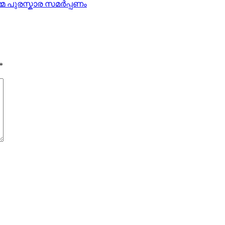
മ പുരസ്കാര സമർപ്പണം
*