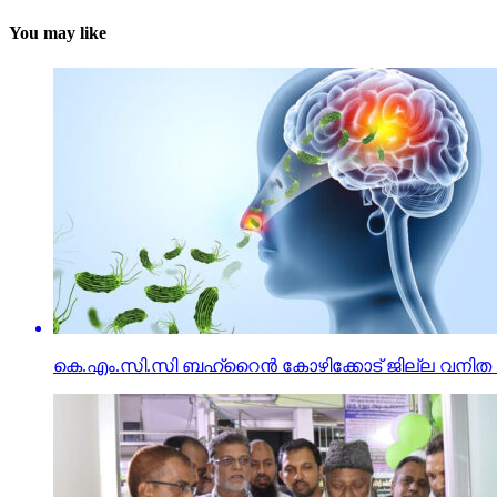
You may like
കെ.​എം.​സി.​സി ബ​ഹ്‌​റൈ​ൻ കോ​ഴി​ക്കോ​ട് ജി​ല്ല വ​നി​ത വ