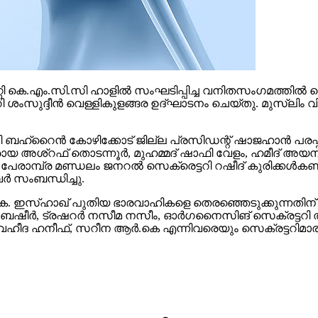
റി കെ.​എം.​സി.​സി ഹാ​ളി​ൽ സം​ഘ​ടി​പ്പി​ച്ച വ​നി​ത​സം​ഗ​മ​ത്തി​ൽ വെ
 ശം​സു​ദ്ദീ​ൻ വെ​ള്ളി​കു​ള​ങ്ങ​ര ഉ​ദ്ഘാ​ട​നം ചെ​യ്തു. മു​സ്‍ലി
ബ​ഹ്‌​റൈ​ൻ കോ​ഴി​ക്കോ​ട് ജി​ല്ല പ്ര​സി​ഡ​ന്റ് ഷാ​ജ​ഹാ​ൻ പ​ര​
 അ​ശ്റ​ഫ് തൊ​ട​ന്നൂ​ർ, മു​ഹ​മ്മ​ദ്‌ ഷാ​ഫി വേ​ളം, ഹ​മീ​ദ് അ​യ​നി​ക്കാ
​രാ​മ്പ്ര മ​ണ്ഡ​ലം ജ​ന​റ​ൽ സെ​ക്രെ​ട്ട​റി റ​ഷീ​ദ് കു​രി​ക്ക​ൾ​ക​ണ
​ർ സം​ബ​ന്ധി​ച്ചു.
െ. ഇ​സ്ഹാ​ഖ് പു​തി​യ ഭാ​ര​വാ​ഹി​ക​ളെ തെ​ര​ഞ്ഞെ​ടു​ക്കു​ന്ന​തി​ന്
​ഷീ​ർ, ട്ര​ഷ​റ​ർ ന​സീ​മ ന​സീം, ഓ​ർ​ഗ​നൈ​സി​ങ് സെ​ക്ര​ട്ട​റി ത
ഹീ​ദ ഹ​നീ​ഫ്, സ​റീ​ന ആ​ർ.​കെ എ​ന്നി​വ​രെ​യും സെ​ക്ര​ട്ട​റി​മാ​