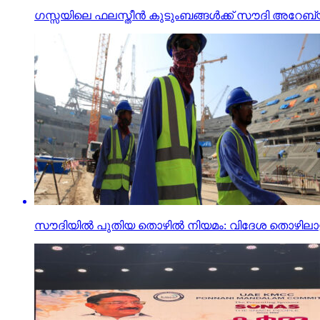
ഗസ്സയിലെ ഫലസ്തീന്‍ കുടുംബങ്ങള്‍ക്ക് സൗദി അറേബ്യ
സൗദിയില്‍ പുതിയ തൊഴില്‍ നിയമം: വിദേശ തൊഴിലാളി