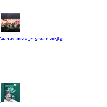
ർമ്മോത്തമ പുരസ്കാരം സമർപ്പിച്ചു