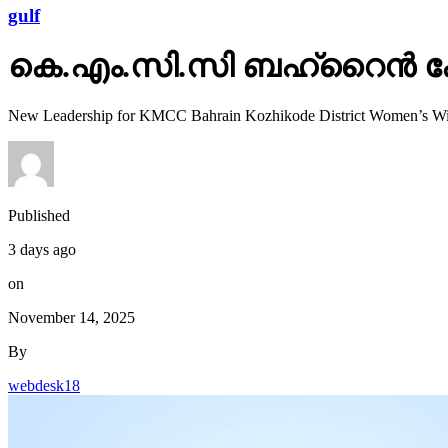
gulf
കെ.​എം.​സി.​സി ബ​ഹ്‌​റൈ​ൻ കോ​ഴ
New Leadership for KMCC Bahrain Kozhikode District Women’s W
Published
3 days ago
on
November 14, 2025
By
webdesk18