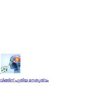
ി​ങ്ങി​ന് പു​തി​യ നേ​തൃ​ത്വം