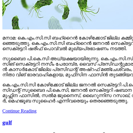
മ​നാ​മ: കെ.​എം.​സി.​സി ബ​ഹ്‌​റൈ​ൻ കോ​ഴി​ക്കോ​ട് ജി​ല്ല ക​മ്മി​റ്
ഞ്ഞെ​ടു​ത്തു. കെ.​എം.​സി.​സി ബ​ഹ്‌​റൈ​ൻ ജ​ന​റ​ൽ സെ​ക്ര​ട്ട​റി
സെ​ക്ര​ട്ട​റി ഷ​രീ​ഫ് പൊ​വ്വ​ൽ മു​ഖ്യ​പ്ര​ഭാ​ഷ​ണം ന​ട​ത്തി.
സു​ബൈ​ദ പി.​കെ.​സി അ​ധ്യ​ക്ഷ​യാ​യി​രു​ന്നു. കെ.​എം.​സി.​സി 
സി​ങ് സെ​ക്ര​ട്ട​റി ന​സീം പേ​രാ​മ്പ്ര, വൈ​സ് പ്ര​സി​ഡ​ന്റു​മാ​രാ​യ
ൻ കാ​സ​ർ​കോ​ട് ജി​ല്ല പ്ര​സി​ഡ​ന്റ് അ​ഷ്‌​റ​ഫ് മ​ഞ്ചേ​ശ്വ​രം, പേ
നി​താ വി​ങ് ഭാ​ര​വാ​ഹി​ക​ളാ​യ, മു​ഫ്‌​സി​ന ഫാ​സി​ൻ തു​ട​ങ്ങി​യ​വ
കെ.​എം.​സി.​സി കോ​ഴി​ക്കോ​ട് ജി​ല്ല ജ​ന​റ​ൽ സെ​ക്ര​ട്ട​റി പി.​ക
സി​ഡ​ന്റ് സു​ബൈ​ദ പി.​കെ.​സി, ജ​ന​റ​ൽ സെ​ക്ര​ട്ട​റി ഷ​ബാ​ന ബ
മു​ഫ്സി​ന ഫാ​സി​ൽ, സ​ൽ​മ ജു​നൈ​സ്, ഖൈ​റു​ന്നി​സ റ​സാ​ഖ്‌, വ​
ർ, മെ​ഹ​ജൂ​ബ സു​ഹൈ​ർ എ​ന്നി​വ​രെ​യും തെ​ര​ഞ്ഞെ​ടു​ത്തു.
Continue Reading
gulf