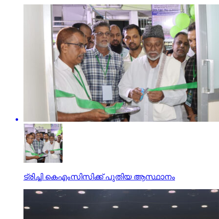
ട്രിച്ചി കെഎംസിസിക്ക് പുതിയ ആസ്ഥാനം