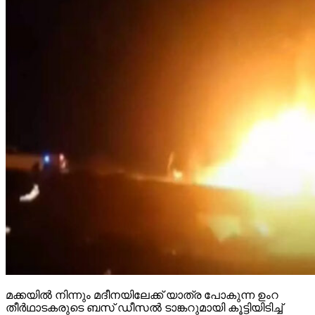
മക്കയില്‍ നിന്നും മദീനയിലേക്ക് യാത്ര പോകുന്ന ഉംറ
തീര്‍ഥാടകരുടെ ബസ് ഡീസല്‍ ടാങ്കറുമായി കൂട്ടിയിടിച്ച്