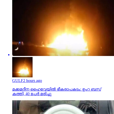
GULF
2 hours ago
മക്കമദീന ഹൈവേയില്‍ ഭീകരാപകടം: ഉംറ ബസ്
കത്തി, 40 പേര്‍ മരിച്ചു