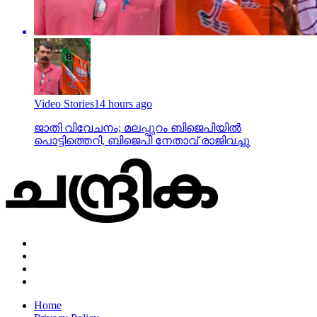
Video Stories
14 hours ago
ജാതി വിവേചനം; മലപ്പുറം ബിജെപിയില്‍
പൊട്ടിത്തെറി, ബിജെപി നേതാവ് രാജിവച്ചു
Home