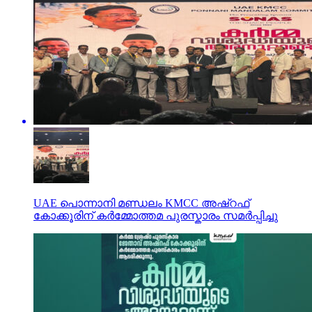
UAE പൊന്നാനി മണ്ഡലം KMCC അഷ്‌റഫ്
കോക്കൂരിന് കർമ്മോത്തമ പുരസ്കാരം സമർപ്പിച്ചു