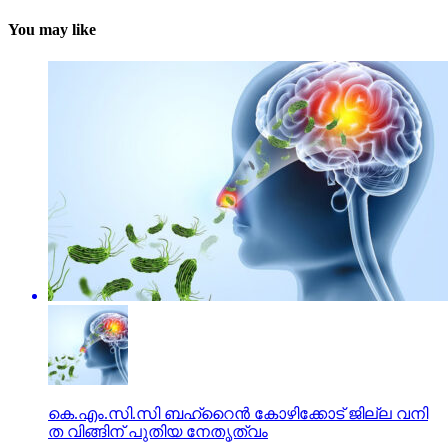
You may like
കെ.​എം.​സി.​സി ബ​ഹ്‌​റൈ​ൻ കോ​ഴി​ക്കോ​ട് ജി​ല്ല വ​നി​
ത വി​ങ്ങി​ന് പു​തി​യ നേ​തൃ​ത്വം