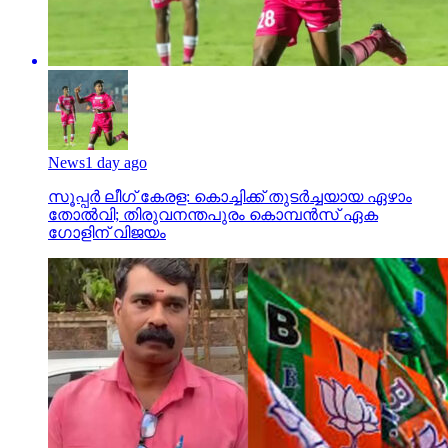
News
1 day ago
സൂപ്പര്‍ ലീഗ് കേരള: കൊച്ചിക്ക് തുടര്‍ച്ചയായ ഏഴാം
തോല്‍വി; തിരുവനന്തപുരം കൊമ്പന്‍സ് ഏക
ഗോളിന് വിജയം