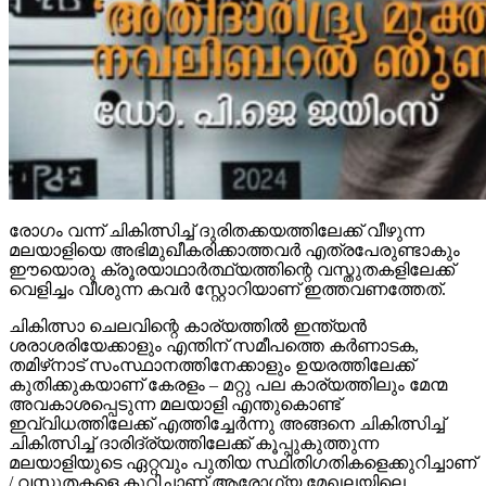
രോഗം വന്ന് ചികിത്സിച്ച് ദുരിതക്കയത്തിലേക്ക് വീഴുന്ന
മലയാളിയെ അഭിമുഖീകരിക്കാത്തവര്‍ എത്രപേരുണ്ടാകും
ഈയൊരു ക്രൂരയാഥാര്‍ത്ഥ്യത്തിന്റെ വസ്തുതകളിലേക്ക്
വെളിച്ചം വീശുന്ന കവര്‍ സ്റ്റോറിയാണ് ഇത്തവണത്തേത്.
ചികിത്സാ ചെലവിന്റെ കാര്യത്തില്‍ ഇന്ത്യന്‍
ശരാശരിയേക്കാളും എന്തിന് സമീപത്തെ കര്‍ണാടക,
തമിഴ്‌നാട് സംസ്ഥാനത്തിനേക്കാളും ഉയരത്തിലേക്ക്
കുതിക്കുകയാണ് കേരളം – മറ്റു പല കാര്യത്തിലും മേന്മ
അവകാശപ്പെടുന്ന മലയാളി എന്തുകൊണ്ട്
ഇവ്വിധത്തിലേക്ക് എത്തിച്ചേര്‍ന്നു അങ്ങനെ ചികിത്സിച്ച്
ചികിത്സിച്ച് ദാരിദ്ര്യത്തിലേക്ക് കൂപ്പുകുത്തുന്ന
മലയാളിയുടെ ഏറ്റവും പുതിയ സ്ഥിതിഗതികളെക്കുറിച്ചാണ്
/ വസ്തുതകളെ കുറിച്ചാണ് ആരോഗ്യ മേഖലയിലെ