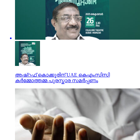
അഷ്‌റഫ് കൊക്കൂരിന് UAE കെഎംസിസി
കർമ്മോത്തമ്മ പുരസ്കാര സമർപ്പണം