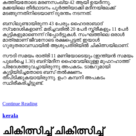
കത്തിയതോടെ മരണസംഖ്യ 42 ആയി ഉയര്‍ന്നു.
മക്കയിലെ തീര്‍ഥാടനം പൂര്‍ത്തിയാക്കി മദീനയിലേക്ക്
മടങ്ങുന്നതിനിടെയാണ് ദുരന്തം നടന്നത്.
ബസിലുണ്ടായിരുന്ന 43 പേരും ഹൈദരാബാദ്
സ്വദേശികളാണ്. മരിച്ചവരില്‍ 20 പേര്‍ സ്ത്രീകളും 11 പേര്‍
കുട്ടികളുമാണെന്ന് റിപ്പോര്‍ട്ടുകള്‍. സംഘത്തിലെ ഒരാള്‍
മാത്രമാണ് ജീവനോടെ രക്ഷപ്പെട്ടത്; ഇയാള്‍
ഗുരുതരാവസ്ഥയില്‍ ആശുപത്രിയില്‍ ചികിത്സയിലാണ്.
സൗദി സമയം രാത്രി 11 മണിയോടെയും (ഇന്ത്യന്‍ സമയം
പുലര്‍ച്ചെ 1.30) ബദ്‌റ്മദീന ഹൈവേയിലുള്ള മുഫറഹാത്ത്
പ്രദേശത്തുവച്ചായിരുന്നു അപകടം. ടാങ്കറുമായി
കൂട്ടിയിടിച്ചതോടെ ബസ് തല്‍ക്ഷണം
തീപിടിക്കുകയായിരുന്നു. ഉംറ കമ്പനി അപകടം
സ്ഥിരീകരിച്ചിട്ടുണ്ട്.
Continue Reading
kerala
ചികിത്സിച്ച് ചികിത്സിച്ച്