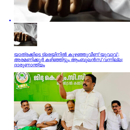
യാത്രക്കിടെ ട്രെയിനില്‍ കുഴഞ്ഞുവീണ് യുവാവ് ;
അരമണിക്കൂർ കഴിഞ്ഞിട്ടും ആംബുലൻസ് വന്നില്ല;
ദാരുണാന്ത്യം