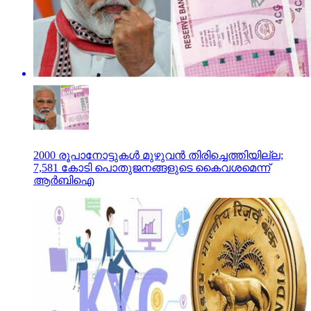
2000 രൂപാനോട്ടുകൾ മുഴുവൻ തിരിച്ചെത്തിയില്ല;
7,581 കോടി പൊതുജനങ്ങളുടെ കൈവശമെന്ന്
ആർബിഐ