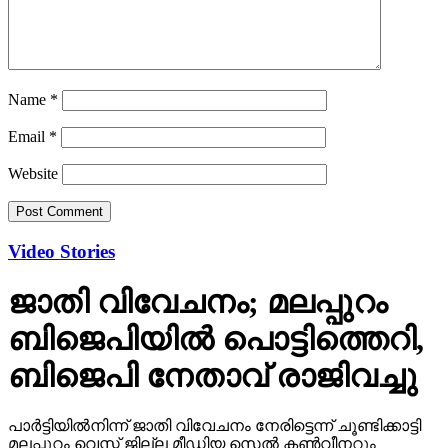
Name
*
Email
*
Website
Video Stories
ജാതി വിവേചനം; മലപ്പുറം
ബിജെപിയില്‍ പൊട്ടിത്തെറി,
ബിജെപി നേതാവ് രാജിവച്ചു
പാര്‍ട്ടിയില്‍നിന്ന് ജാതി വിവേചനം നേരിട്ടെന്ന് ചൂണ്ടിക്കാട്ടി
മലപ്പുറം വെസ്റ്റ് ജില്ല മീഡിയ സെല്‍ കണ്‍വീനറും