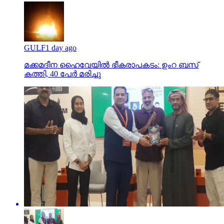
GULF
1 day ago
മക്കമദീന ഹൈവേയില്‍ ഭീകരാപകടം: ഉംറ ബസ്
കത്തി, 40 പേര്‍ മരിച്ചു