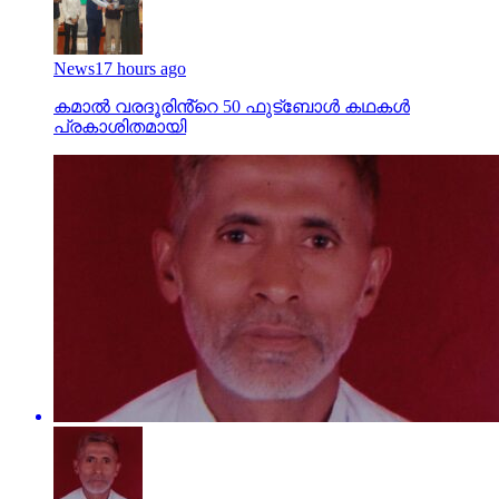
News
17 hours ago
കമാൽ വരദൂരിൻ്റെ 50 ഫുട്ബോൾ കഥകൾ
പ്രകാശിതമായി