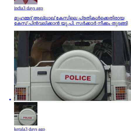
india
3 days ago
മുഹമ്മദ് അഖ്‌ലാഖ് കേസിലെ പ്രതികള്‍ക്കെതിരായ
കേസ് പിന്‍വലിക്കാന്‍ യു.പി. സര്‍ക്കാര്‍ നീക്കം തുടങ്ങി
kerala
3 days ago