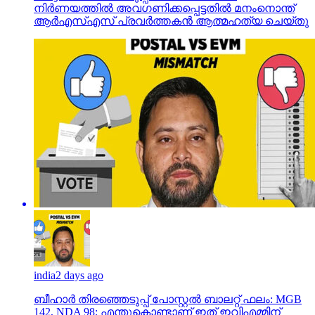
നിര്‍ണയത്തില്‍ അവഗണിക്കപ്പെട്ടതില്‍ മനംനൊന്ത്
ആര്‍എസ്എസ് പ്രവര്‍ത്തകന്‍ ആത്മഹത്യ ചെയ്തു
india
2 days ago
ബീഹാർ തിരഞ്ഞെടുപ്പ് പോസ്റ്റൽ ബാലറ്റ് ഫലം: MGB
142, NDA 98; എന്തുകൊണ്ടാണ് ഇത് ഇവിഎമ്മിന്