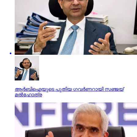
ആര്‍ബിഐയുടെ പുതിയ ഗവര്‍ണറായി സഞ്ജയ്
മല്‍ഹോത്ര