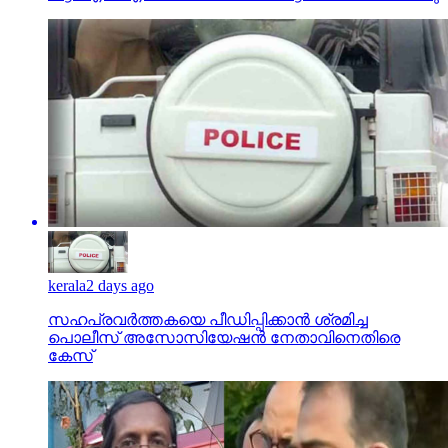
kerala
2 days ago
സഹപ്രവര്‍ത്തകയെ പീഡിപ്പിക്കാന്‍ ശ്രമിച്ച
പൊലീസ് അസോസിയേഷന്‍ നേതാവിനെതിരെ
കേസ്