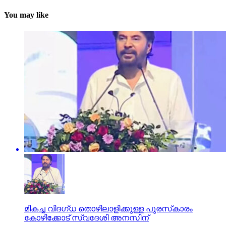
You may like
മികച്ച വിദഗ്ധ തൊഴിലാളിക്കുള്ള പുരസ്‌കാരം
കോഴിക്കോട് സ്വദേശി അനസിന്