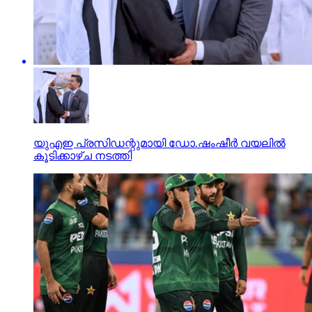
യുഎഇ പ്രസിഡന്റുമായി ഡോ.ഷംഷീർ വയലിൽ
കൂടിക്കാഴ്ച നടത്തി