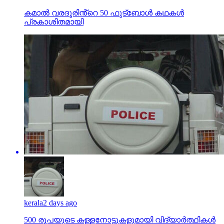
കമാൽ വരദൂരിൻ്റെ 50 ഫുട്ബോൾ കഥകൾ
പ്രകാശിതമായി
kerala
2 days ago
500 രൂപയുടെ കള്ളനോട്ടുകളുമായി വിദ്യാര്‍ത്ഥികള്‍