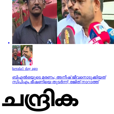
kerala
1 day ago
ബിഎല്‍ഒയുടെ മരണം; അനീഷ് ജീവനൊടുക്കിയത്
സിപിഎം ഭീഷണിയെ തുടര്‍ന്ന്; രജിത് നാറാത്ത്