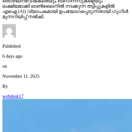
തൊഴിലന്വേഷകരെയും ബിസിനസുകളെയും
ലക്ഷ്യമാക്കി ഓണ്‍ലൈനില്‍ നടക്കുന്ന തട്ടിപ്പുകളില്‍
എഐ (AI) വ്യാപകമായി ഉപയോഗപ്പെടുന്നതായി ഗൂഗിള്‍
മുന്നറിയിപ്പ് നല്‍കി.
Published
6 days ago
on
November 11, 2025
By
webdesk17