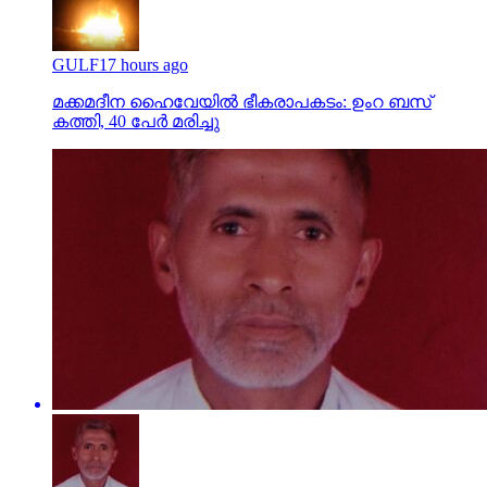
GULF
17 hours ago
മക്കമദീന ഹൈവേയില്‍ ഭീകരാപകടം: ഉംറ ബസ്
കത്തി, 40 പേര്‍ മരിച്ചു