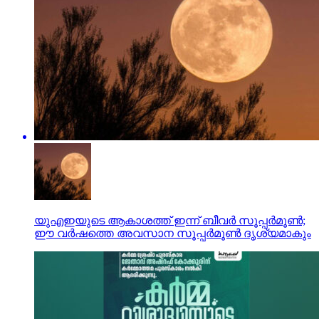
യുഎഇയുടെ ആകാശത്ത് ഇന്ന് ബീവര്‍ സൂപ്പര്‍മൂണ്‍;
ഈ വര്‍ഷത്തെ അവസാന സൂപ്പര്‍മൂണ്‍ ദൃശ്യമാകും