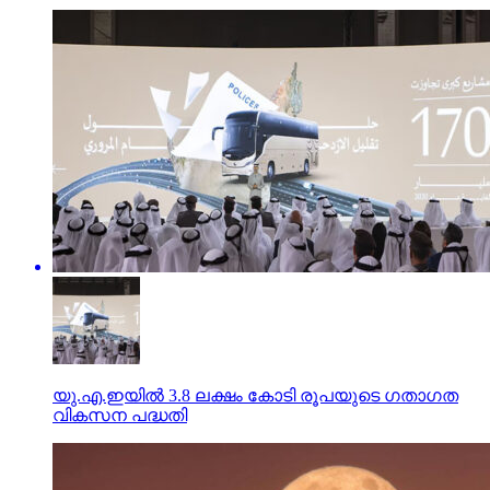
യു.എ.ഇയില്‍ 3.8 ലക്ഷം കോടി രൂപയുടെ ഗതാഗത
വികസന പദ്ധതി