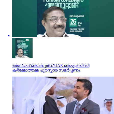
അഷ്‌റഫ് കൊക്കൂരിന് UAE കെഎംസിസി
കർമ്മോത്തമ്മ പുരസ്കാര സമർപ്പണം