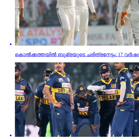
കൊല്‍ക്കത്തയില്‍ ബുമ്രയുടെ ചരിത്രനേട്ടം: 17 വര്‍