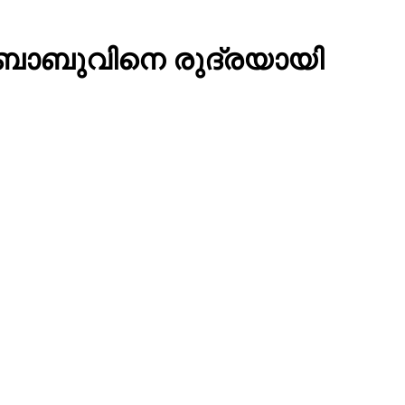
് ബാബുവിനെ രുദ്രയായി