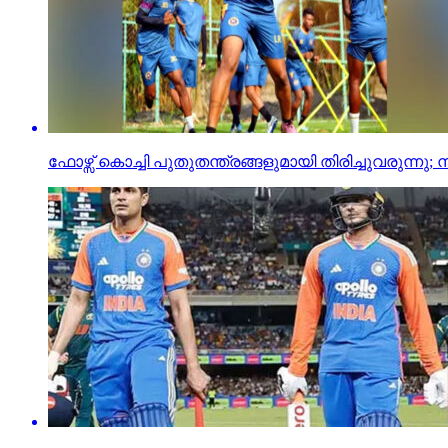
ഫോഴ്സ് കൊച്ചി പുതുതന്ത്രങ്ങളുമായി തിരിച്ചുവരുന്നു; ന