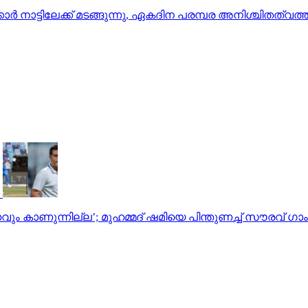
്‍ നാട്ടിലേക്ക് മടങ്ങുന്നു, ഏകദിന പരമ്പര അനിശ്ചിതത്വത്ത
രണവും കാണുന്നില്ല’; മുഹമ്മദ് ഷമിയെ പിന്തുണച്ച് സൗരവ് ഗാ