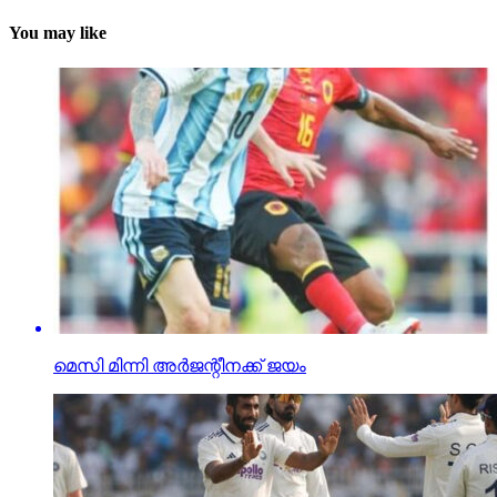
You may like
മെസി മിന്നി അര്‍ജന്റീനക്ക് ജയം