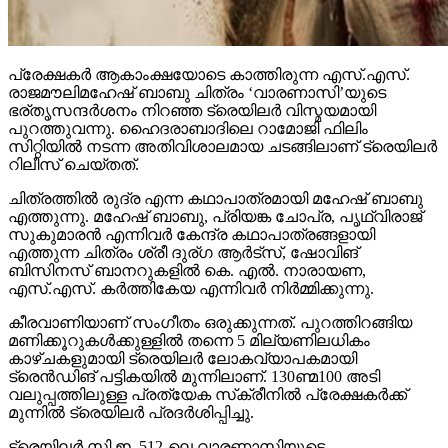
പ്രേക്ഷകര്‍ ആകാംക്ഷയോടെ കാത്തിരുന്ന എസ്.എസ്.
രാജമൗലിമഹേഷ് ബാബു ചിത്രം ‘വാരണാസി’യുടെ
ഭര്തൃസന്ദര്‍ശനം നിറഞ്ഞ ട്രെയിലര്‍ വിസ്മയമായി
പുറത്തുവന്നു. ഹൈദരാബാദിലെ റാമോജി ഫിലിം
സിറ്റിയില്‍ നടന്ന അതിവിശാലമായ ചടങ്ങിലാണ് ട്രെയിലര്‍
റിലീസ് ചെയ്തത്.
ചിത്രത്തില്‍ രുദ്ര എന്ന കഥാപാത്രമായി മഹേഷ് ബാബു
എത്തുന്നു. മഹേഷ് ബാബു, പ്രിയങ്ക ചോപ്ര, പൃഥ്വിരാജ്
സുകുമാരന്‍ എന്നിവര്‍ കേന്ദ്ര കഥാപാത്രങ്ങളായി
എത്തുന്ന ചിത്രം ശ്രീ ദുര്ഗ ആര്‍ട്‌സ്, ഷോവിങ്
ബിസിനസ് ബാനറുകളില്‍ കെ. എല്‍. നാരായണ,
എസ്.എസ്. കര്‍ത്തികേയ എന്നിവര്‍ നിര്‍മ്മിക്കുന്നു.
കീരവാണിയാണ് സംഗീതം ഒരുക്കുന്നത്. പുറത്തിറങ്ങിയ
മണിക്കൂറുകള്‍ക്കുള്ളില്‍ തന്നെ 5 മില്യണിലധികം
കാഴ്ചകളുമായി ട്രെയിലര്‍ ലോകവ്യാപകമായി
ട്രെന്‍ഡിങ് പട്ടികയില്‍ മുന്നിലാണ്. 130ണ്മ100 അടി
വലുപ്പത്തിലുള്ള പ്രത്യേക സ്‌ക്രീനില്‍ പ്രേക്ഷകര്‍ക്ക്
മുന്നില്‍ ട്രെയിലര്‍ പ്രദര്‍ശിപ്പിച്ചു.
ട്രെയിലര്‍ സി.ഇ. 512-ലെ വാരണാസിയുടെ
ദൃശ്യങ്ങളോടെ തുടങ്ങുന്നു. തുടര്‍ന്ന് 2027ല്‍ ഭൂമിയിലേക്ക്