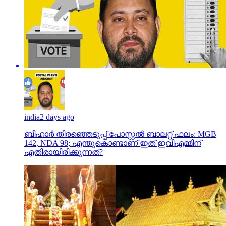
india
2 days ago
ബീഹാർ തിരഞ്ഞെടുപ്പ് പോസ്റ്റൽ ബാലറ്റ് ഫലം: MGB
142, NDA 98; എന്തുകൊണ്ടാണ് ഇത് ഇവിഎമ്മിന്
എതിരായിരിക്കുന്നത്?