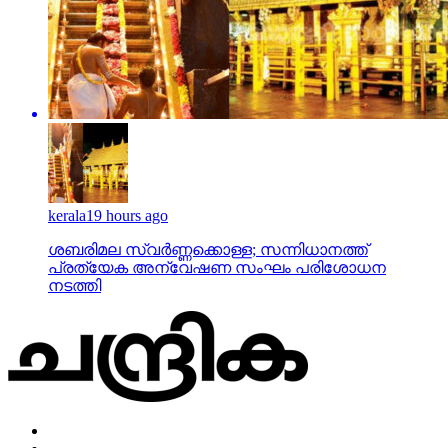
kerala
19 hours ago
ശബരിമല സ്വര്‍ണ്ണക്കൊള്ള; സന്നിധാനത്ത്
പ്രത്യേക അന്വേഷണ സംഘം പരിശോധന
നടത്തി