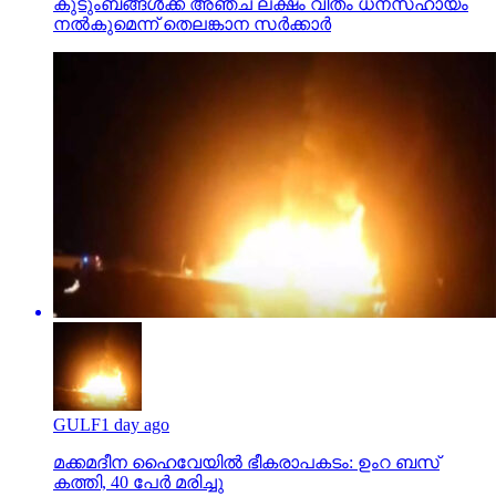
GULF
1 day ago
മക്കമദീന ഹൈവേയില്‍ ഭീകരാപകടം: ഉംറ ബസ്
കത്തി, 40 പേര്‍ മരിച്ചു