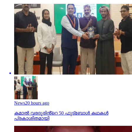
News
20 hours ago
കമാൽ വരദൂരിൻ്റെ 50 ഫുട്ബോൾ കഥകൾ
പ്രകാശിതമായി