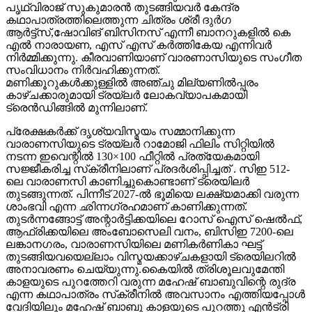
ആർട്ട്സ്,ഷോവിങ് ബിസിനസ് എന്നീ ബാനറുകളിൽ കെ
എൽ നാരായണ, എസ് എസ് കർത്തികേയ എന്നിവർ
നിർമ്മിക്കുന്നു. കീരവാണിയാണ് വാരണാസിയുടെ സംഗീത
സംവിധാനം നിർവഹിക്കുന്നത്.
മണിക്കൂറുകൾക്കുള്ളിൽ അഞ്ചു മില്യണിൽപ്പരം
കാഴ്ചക്കാരുമായി ട്രയ്ലർ ലോകവ്യാപകമായി
ട്രെൻഡിങ്ങിൽ മുന്നിലാണ്.
പ്രേക്ഷകർക്ക് ദൃശ്യവിസ്മയം സമ്മാനിക്കുന്ന
വാരാണസിയുടെ ട്രയ്ലർ റാമോജി ഫിലിം സിറ്റിയിൽ
നടന്ന ഇവെന്റിൽ 130×100 ഫീറ്റിൽ പ്രത്യേകമായി
സജ്ജീകരിച്ച സ്‌ക്രീനിലാണ് പ്രദർശിപ്പിച്ചത് . സിഇ 512-
ലെ വാരാണസി കാണിച്ചുകൊണ്ടാണ് ട്രെയിലര്‍
തുടങ്ങുന്നത്. പിന്നീട് 2027-ല്‍ ഭൂമിയെ ലക്ഷ്യമാക്കി വരുന്ന
ശാംഭവി എന്ന ഛിന്നഗ്രഹമാണ് കാണിക്കുന്നത്.
തുടര്‍ന്നങ്ങോട്ട് അന്റാര്‍ട്ടിക്കയിലെ റോസ് ഐസ് ഷെല്‍ഫ്,
ആഫ്രിക്കയിലെ അംബോസെലി വനം, ബിസിഇ 7200-ലെ
ലങ്കാനഗരം, വാരാണസിയിലെ മണികര്‍ണികാ ഘട്ട്
തുടങ്ങിയവയെല്ലാം വിസ്മയക്കാഴ്ചകളായി ട്രെയിലറില്‍
അനാവരണം ചെയ്യുന്നു.കൈയില്‍ ത്രിശൂലവുമേന്തി
കാളയുടെ പുറത്തേറി വരുന്ന മഹേഷ് ബാബുവിന്റെ രുദ്ര
എന്ന കഥാപാത്രം സ്‌ക്രീനിൽ അവസാനം എത്തിയപ്പോൾ
വേദിയിലും മഹേഷ് ബാബു കാളയുടെ പുറത്തു എൻട്രി
ചെയ്തപ്പോൾ അറുപത്തിനായിരത്തിൽപ്പരം കാഴ്ചക്കാർ
നിറഞ്ഞ ഇവന്റിലെ സദസ്സ് ഹർഷാരവം കൊണ്ട് വേദിയെ