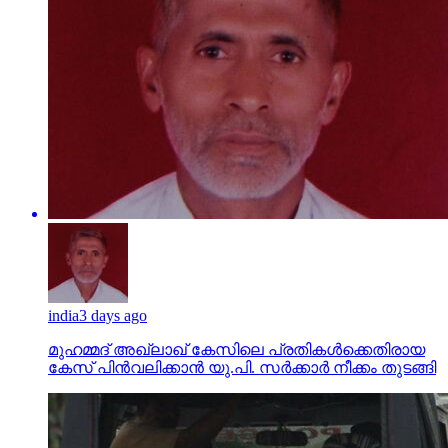
india
3 days ago
മുഹമ്മദ് അഖ്‌ലാഖ് കേസിലെ പ്രതികള്‍ക്കെതിരായ
കേസ് പിന്‍വലിക്കാന്‍ യു.പി. സര്‍ക്കാര്‍ നീക്കം തുടങ്ങി