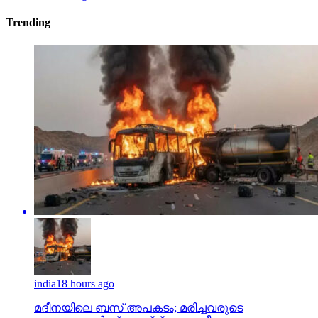
india
18 hours ago
മദീനയിലെ ബസ് അപകടം; മരിച്ചവരുടെ
കുടുംബങ്ങള്‍ക്ക് അഞ്ച് ലക്ഷം വീതം ധനസഹായം
നല്‍കുമെന്ന് തെലങ്കാന സര്‍ക്കാര്‍