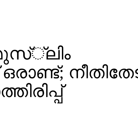
ുസ്്‌ലിം
ഒരാണ്ട്; നീതിതേ
തിരിപ്പ്