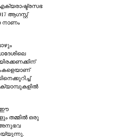
 ഐക്യരാഷ്ട്രസഭ
017 ആഗസ്റ്റ്
ിനെ നാണം
ോഴും
ഗ്ലാദേശിലെ
ിരക്കണക്കിന്
ലിംകളെയാണ്
നെക്കുറിച്ച്
്യാമ്പുകളില്‍
ം ഈ
ും തമ്മില്‍ ഒരു
െ അനുഭവ
യ്യുന്നു.