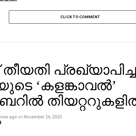
യതായി
ണം
CLICK TO COMMENT
 തീയതി പ്രഖ്യാപിച്ച
ടിയുടെ ‘കളങ്കാവല്‍’
ില്‍ തിയറ്ററുകളില്
mins ago
on
November 26, 2025
4