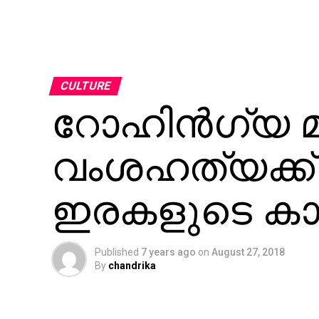
CULTURE
റോഹിന്‍ഗ്യ മ
വംശഹത്യക്ക് 
ഇരകളുടെ കാത്
Published
7 years ago
on
August 27, 2018
By
chandrika