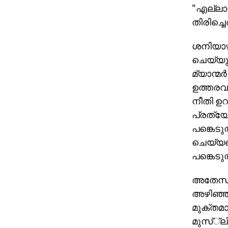
“എല്ലാറ
തിരിച്ചെ
ശനിയാഴ
ചെയ്യുന
മ്യാന്മര
ഉത്തരവാ
നീതി ഉറ
പ്രത്യേ
പങ്കെടു
ചെയ്യണമ
പങ്കെടുത
അതേസമയ
അഴിഞ്ഞ
മുക്തമായ
മുസ്്‌