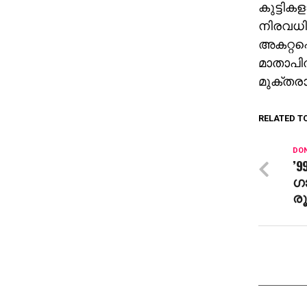
കുട്ടിക
നിരവധി 
അകറ്റപ്
മാതാപിതാ
മുക്തരായ
RELATED T
DON
’9
ഗാ
ര