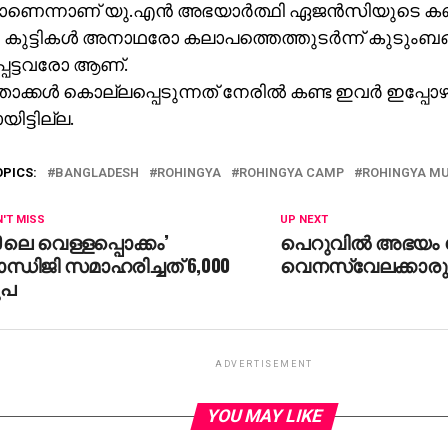
ളാണെന്നാണ് യു.എന്‍ അഭയാര്‍ത്ഥി ഏജന്‍സിയുടെ കണക
കുട്ടികള്‍ അനാഥരോ കലാപത്തെത്തുടര്‍ന്ന് കുടുംബങ്ങ
പെട്ടവരോ ആണ്.
ക്കള്‍ കൊല്ലപ്പെടുന്നത് നേരില്‍ കണ്ട ഇവര്‍ ഇപ്പോഴു
ിട്ടില്ല.
OPICS:
BANGLADESH
ROHINGYA
ROHINGYA CAMP
ROHINGYA M
'T MISS
UP NEXT
9ലെ വെള്ളപ്പൊക്കം’
പെറുവില്‍ അഭയം 
ന്ധിജി സമാഹരിച്ചത് 6,000
വെനസ്വേലക്കാരുടെ
ൂപ
ADVERTISEMENT
YOU MAY LIKE