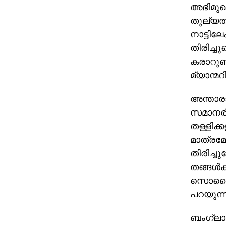
അഭിമുഖീ
തുല്യതക
നാട്ടില
തിരിച്ച
കരാറുണ്
മ്യാന്മറ
അന്താരാഷ
സമാനരീത
തള്ളിക്
മാത്രമേ 
തിരിച്ച
തങ്ങള്‍
സൊസൈറ്റ
പറയുന്ന
ബംഗ്ലാദ