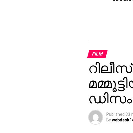
കൈമാറി
ആരോപ
FILM
റിലീസ്
മമ്മൂട്
ഡിസംബറ
Published
33 
By
webdesk1