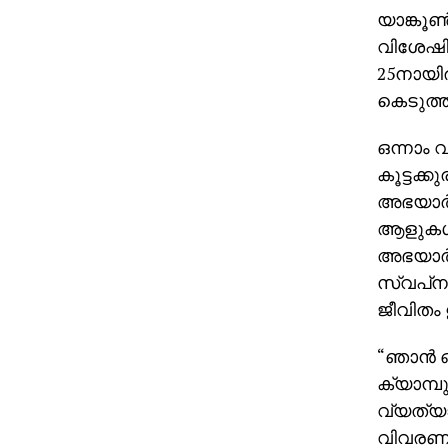
യാങ്കൂ
വിശേഷിപ്
25നായിര
കെടുത്
ഒന്നാം 
കൂട്ടക്
അഭയാര്‍
ആളുകള്
അഭയാര്‍ത
സ്വപ്‌ന
ജീവിതം ഉ
“ഞാന്‍
ക്യാമ്പു
വ്യത്യ
വിവരണം 