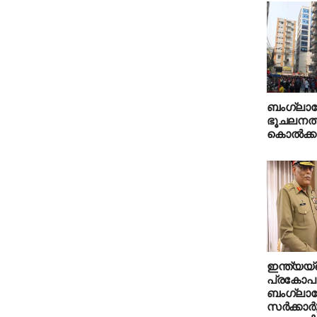
ബംഗ്ലാ
ഭൂചലനത്
കൊല്‍ക്
ഇന്ത്യയ്
പ്രകോപ
ബംഗ്ലാദ
സര്‍ക്കാര