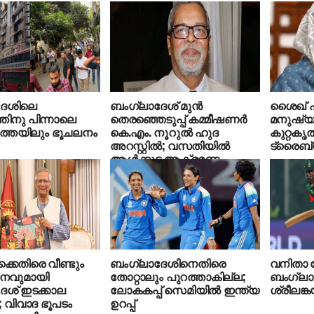
ദേശിലെ
ബംഗ്ലാദേശ് മുന്‍
ശൈഖ് ഹ
തിനു പിന്നാലെ
തെരഞ്ഞെടുപ്പ് കമ്മീഷണര്‍
മനുഷ്യ
കത്തയിലും ഭൂചലനം
കെ.എം. നൂറുല്‍ ഹുദ
കുറ്റകൃ
അറസ്റ്റില്‍; വസതിയില്‍
ട്രൈബ്
ആള്‍ക്കൂട്ട ആക്രമണം
ക്കെതിരെ വീണ്ടും
ബംഗ്ലാദേശിനെതിരെ
വനിതാ ല
നവുമായി
തോറ്റാലും പുറത്താകില്ല;
ബംഗ്ലാ
േശ് ഇടക്കാല
ലോകകപ്പ് സെമിയില്‍ ഇന്ത്യ
ശ്രീലങ്
്‍; വിവാദ ഭൂപടം
ഉറപ്പ്