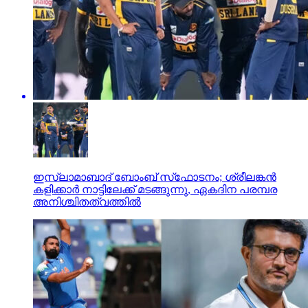
ഇസ്ലാമാബാദ് ബോംബ് സ്‌ഫോടനം; ശ്രീലങ്കന്‍
കളിക്കാര്‍ നാട്ടിലേക്ക് മടങ്ങുന്നു, ഏകദിന പരമ്പര
അനിശ്ചിതത്വത്തില്‍