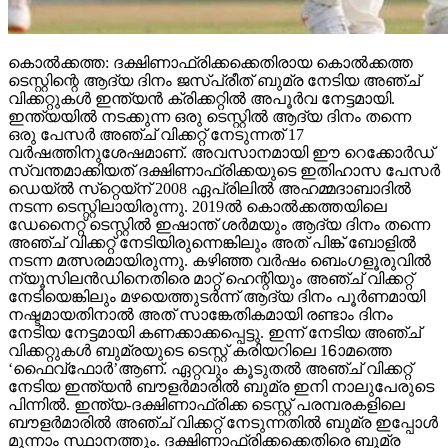
കൊല്‍ക്കത്ത: ദക്ഷിണാഫ്രിക്കക്കെതിരായ കൊല്‍ക്കത്ത
ടെസ്റ്റിന്റെ ആദ്യ ദിനം ജസ്പ്രീത് ബുമ്ര നേടിയ അഞ്ച്
വിക്കറ്റുകള്‍ ഇന്ത്യന്‍ ക്രിക്കറ്റില്‍ അപൂര്‍വ നേട്ടമായി.
ഇന്ത്യയില്‍ നടക്കുന്ന ഒരു ടെസ്റ്റില്‍ ആദ്യ ദിനം തന്നെ
ഒരു പേസര്‍ അഞ്ച് വിക്കറ്റ് നേടുന്നത് 17
വര്‍ഷത്തിനുശേഷമാണ്. അവസാനമായി ഈ റെക്കോര്‍ഡ്
സ്വന്തമാക്കിയത് ദക്ഷിണാഫ്രിക്കയുടെ ഇതിഹാസ പേസര്‍
ഡെയ്ല്‍ സ്‌റ്റെയ്‌ന് 2008 ഏപ്രിലില്‍ അഹമ്മദാബാദില്‍
നടന്ന ടെസ്റ്റിലായിരുന്നു. 2019ല്‍ കൊല്‍ക്കത്തയിലെ
ഡേനൈറ്റ് ടെസ്റ്റില്‍ ഇഷാന്ത് ശര്‍മയും ആദ്യ ദിനം തന്നെ
അഞ്ച് വിക്കറ്റ് നേടിയിരുന്നെങ്കിലും അത് പിങ്ക് ബോളില്‍
നടന്ന മത്സരമായിരുന്നു. കഴിഞ്ഞ വര്‍ഷം ബെംഗളൂരുവില്‍
ന്യൂസിലന്‍ഡിനെതിരെ മാറ്റ് ഹെന്റിയും അഞ്ച് വിക്കറ്റ്
നേടിയെങ്കിലും മഴയെത്തുടര്‍ന്ന് ആദ്യ ദിനം പൂര്‍ണമായി
നഷ്ടമായതിനാല്‍ അത് സാങ്കേതികമായി രണ്ടാം ദിനം
നേടിയ നേട്ടമായി കണക്കാക്കപ്പെട്ടു. ഇന്ന് നേടിയ അഞ്ച്
വിക്കറ്റുകള്‍ ബുമ്രയുടെ ടെസ്റ്റ് കരിയറിലെ 16ാമത്തെ
‘ഫൈവ്‌ഫോര്‍’ആണ്. ഏറ്റവും കൂടുതല്‍ അഞ്ച് വിക്കറ്റ്
നേടിയ ഇന്ത്യന്‍ ബൗളര്‍മാരില്‍ ബുമ്ര ഇനി നാലുപേരുടെ
പിന്നില്‍. ഇന്ത്യ-ദക്ഷിണാഫ്രിക്ക ടെസ്റ്റ് പരമ്പരകളിലെ
ബൗളര്‍മാരില്‍ അഞ്ച് വിക്കറ്റ് നേടുന്നതില്‍ ബുമ്ര ഇപ്പോള്‍
മൂന്നാം സ്ഥാനത്തും. ദക്ഷിണാഫ്രിക്കക്കെതിരെ ബുമ്ര