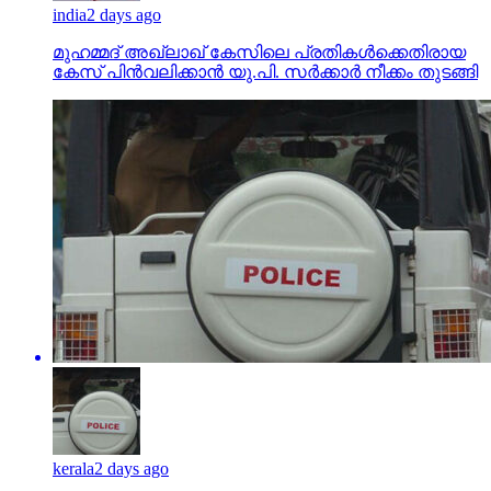
india
2 days ago
മുഹമ്മദ് അഖ്‌ലാഖ് കേസിലെ പ്രതികള്‍ക്കെതിരായ
കേസ് പിന്‍വലിക്കാന്‍ യു.പി. സര്‍ക്കാര്‍ നീക്കം തുടങ്ങി
kerala
2 days ago