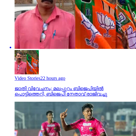
Video Stories
22 hours ago
ജാതി വിവേചനം; മലപ്പുറം ബിജെപിയില്‍
പൊട്ടിത്തെറി, ബിജെപി നേതാവ് രാജിവച്ചു