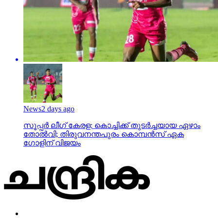
News
2 days ago
സൂപ്പര്‍ ലീഗ് കേരള: കൊച്ചിക്ക് തുടര്‍ച്ചയായ ഏഴാം
തോല്‍വി; തിരുവനന്തപുരം കൊമ്പന്‍സ് ഏക
ഗോളിന് വിജയം