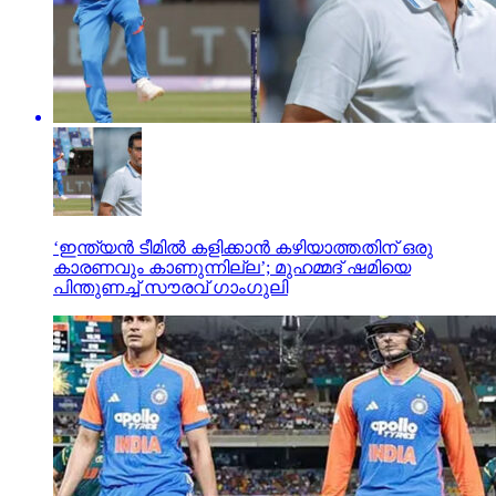
‘ഇന്ത്യന്‍ ടീമില്‍ കളിക്കാന്‍ കഴിയാത്തതിന് ഒരു
കാരണവും കാണുന്നില്ല’; മുഹമ്മദ് ഷമിയെ
പിന്തുണച്ച് സൗരവ് ഗാംഗുലി