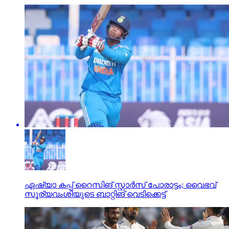
ഏഷ്യാ കപ്പ് റൈസിങ് സ്റ്റാര്‍സ് പോരാട്ടം; വൈഭവ്
സൂര്യവംശിയുടെ ബാറ്റിങ് വെടിക്കെട്ട്