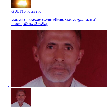
GULF
10 hours ago
മക്കമദീന ഹൈവേയില്‍ ഭീകരാപകടം: ഉംറ ബസ്
കത്തി, 40 പേര്‍ മരിച്ചു