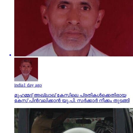
india
1 day ago
മുഹമ്മദ് അഖ്‌ലാഖ് കേസിലെ പ്രതികള്‍ക്കെതിരായ
കേസ് പിന്‍വലിക്കാന്‍ യു.പി. സര്‍ക്കാര്‍ നീക്കം തുടങ്ങി