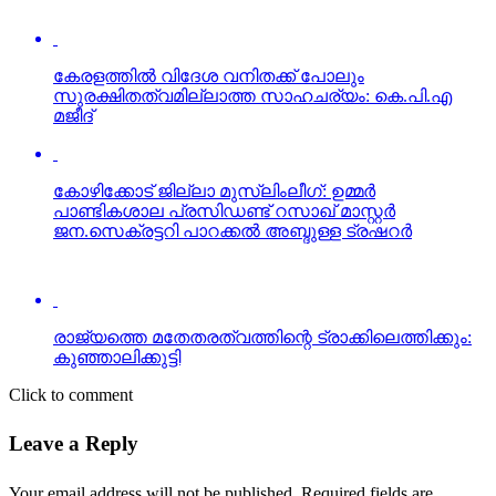
കേരളത്തില്‍ വിദേശ വനിതക്ക് പോലും
സുരക്ഷിതത്വമില്ലാത്ത സാഹചര്യം: കെ.പി.എ
മജീദ്
കോഴിക്കോട് ജില്ലാ മുസ്‌ലിംലീഗ്: ഉമ്മര്‍
പാണ്ടികശാല പ്രസിഡണ്ട് റസാഖ് മാസ്റ്റര്‍
ജന.സെക്രട്ടറി പാറക്കല്‍ അബ്ദുള്ള ട്രഷറര്‍
രാജ്യത്തെ മതേതരത്വത്തിന്റെ ട്രാക്കിലെത്തിക്കും:
കുഞ്ഞാലിക്കുട്ടി
Click to comment
Leave a Reply
Your email address will not be published.
Required fields are