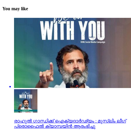
You may like
രാഹുൽ ഗാന്ധിക്ക് ഐക്യദാർഢ്യം : മുസ്ലിം ലീഗ്
പ്രൊഫൈൽ ക്യാമ്പയിൻ ആരംഭിച്ചു