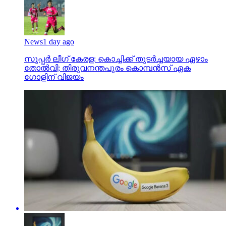
News
1 day ago
സൂപ്പര്‍ ലീഗ് കേരള: കൊച്ചിക്ക് തുടര്‍ച്ചയായ ഏഴാം
തോല്‍വി; തിരുവനന്തപുരം കൊമ്പന്‍സ് ഏക
ഗോളിന് വിജയം