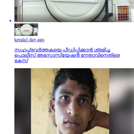
kerala
1 day ago
സഹപ്രവര്‍ത്തകയെ പീഡിപ്പിക്കാന്‍ ശ്രമിച്ച
പൊലീസ് അസോസിയേഷന്‍ നേതാവിനെതിരെ
കേസ്