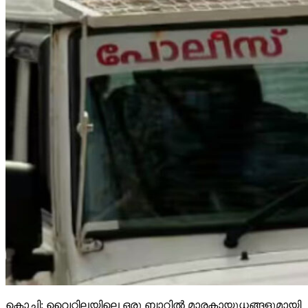
കൊച്ചി: വൈറ്റിലയിലെ ഒരു ബാറില്‍ മാരകായുധങ്ങളുമായി