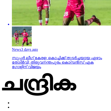
News
3 days ago
സൂപ്പര്‍ ലീഗ് കേരള: കൊച്ചിക്ക് തുടര്‍ച്ചയായ ഏഴാം
തോല്‍വി; തിരുവനന്തപുരം കൊമ്പന്‍സ് ഏക
ഗോളിന് വിജയം