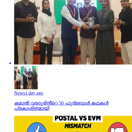
News
1 day ago
കമാൽ വരദൂരിൻ്റെ 50 ഫുട്ബോൾ കഥകൾ
പ്രകാശിതമായി