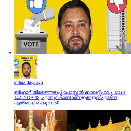
india
2 days ago
ബീഹാർ തിരഞ്ഞെടുപ്പ് പോസ്റ്റൽ ബാലറ്റ് ഫലം: MGB
142, NDA 98; എന്തുകൊണ്ടാണ് ഇത് ഇവിഎമ്മിന്
എതിരായിരിക്കുന്നത്?