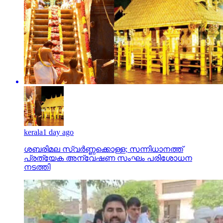
kerala
1 day ago
ശബരിമല സ്വര്‍ണ്ണക്കൊള്ള; സന്നിധാനത്ത്
പ്രത്യേക അന്വേഷണ സംഘം പരിശോധന
നടത്തി