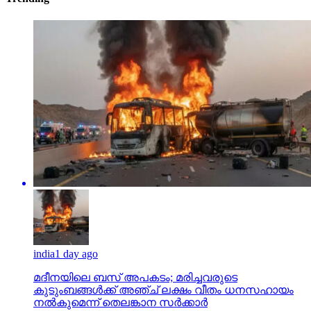
india
1 day ago
മദീനയിലെ ബസ് അപകടം; മരിച്ചവരുടെ
കുടുംബങ്ങള്‍ക്ക് അഞ്ച് ലക്ഷം വീതം ധനസഹായം
നല്‍കുമെന്ന് തെലങ്കാന സര്‍ക്കാര്‍