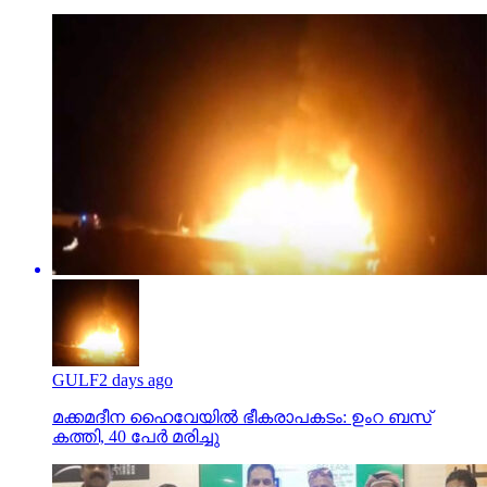
GULF
2 days ago
മക്കമദീന ഹൈവേയില്‍ ഭീകരാപകടം: ഉംറ ബസ്
കത്തി, 40 പേര്‍ മരിച്ചു