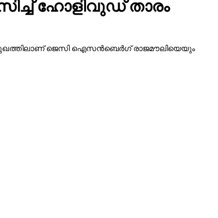
ിമുഖത്തിലാണ് ജെസി ഐസന്‍ബെര്‍ഗ് രാജമൗലിയെയും