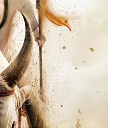
ൗലിമഹേഷ് ബാബു ചിത്രം ‘വാരണാസി’യുടെ ഭര്തൃസന്ദര്‍ശനം
ാലമായ ചടങ്ങിലാണ് ട്രെയിലര്‍ റിലീസ് ചെയ്തത്.
തുന്നു. മഹേഷ് ബാബു, പ്രിയങ്ക ചോപ്ര, പൃഥ്വിരാജ് സുകുമാ