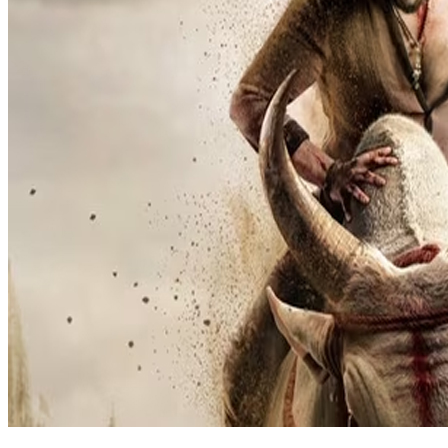
പ്രേക്ഷകര്‍ ആകാംക്ഷയോടെ കാത്തിരുന്ന എസ്.എസ്. രാജമ
ഹൈദരാബാദിലെ റാമോജി ഫിലിം സിറ്റിയില്‍ നടന്ന അതിവിശ
ചിത്രത്തില്‍ രുദ്ര എന്ന കഥാപാത്രമായി മഹേഷ് ബാബു എത്