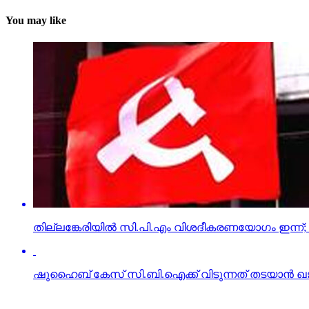
You may like
തില്ലങ്കേരിയില്‍ സി.പി.എം വിശദീകരണയോഗം ഇന്ന്; പ
ഷുഹൈബ് കേസ് സി.ബി.ഐക്ക് വിടുന്നത് തടയാന്‍ ഖജനാ