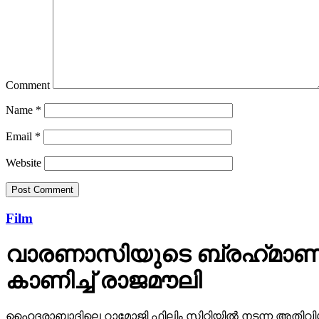
Comment
Name
*
Email
*
Website
Film
വാരണാസിയുടെ ബ്രഹ്‌മാണ്ഡ
കാണിച്ച് രാജമൗലി
ഹൈദരാബാദിലെ റാമോജി ഫിലിം സിറ്റിയില്‍ നടന്ന അതിവിശ