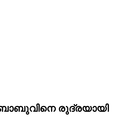
് ബാബുവിനെ രുദ്രയായി