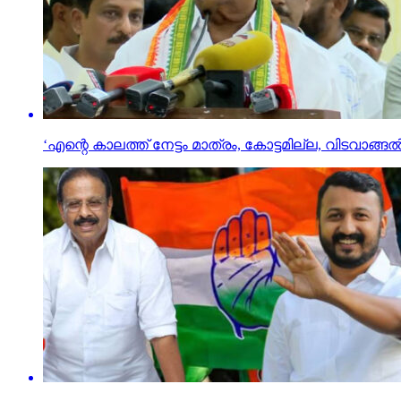
‘എന്റെ കാലത്ത് നേട്ടം മാത്രം, കോട്ടമില്ല, വിടവാങ്