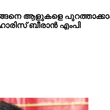
ന് എങ്ങെനെ ആളുകളെ പുറത്താക
 ഹാരിസ് ബീരാൻ എംപി