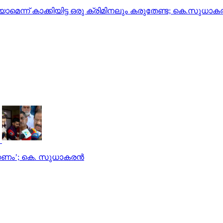
രിയാമെന്ന് കാക്കിയിട്ട ഒരു ക്രിമിനലും കരുതേണ്ട; കെ.സുധാകര
ക്കണം’; കെ. സുധാകരൻ