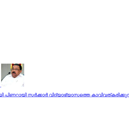
യി പിണറായി സര്‍ക്കാര്‍ വിദ്യാഭ്യാസത്തെ കാവിവത്കരിക്കു