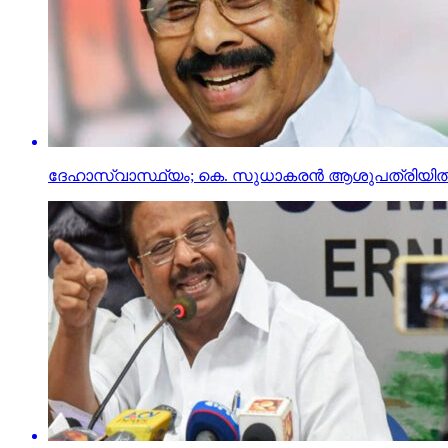
ദേഹാസ്വാസ്ഥ്യം; കെ. സുധാകരൻ ആശുപത്രിയി