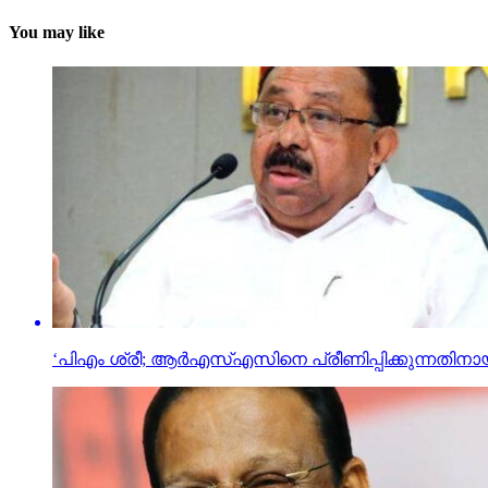
You may like
‘പിഎം ശ്രീ; ആര്‍എസ്എസിനെ പ്രീണിപ്പിക്കുന്നതിനാ