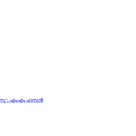
ന്നു’: എംഎം ഹസന്‍