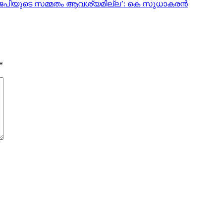
‍ ബിജെപിയുടെ സമ്മതം ആവശ്യമില്ല’: കെ സുധാകരന്‍
*