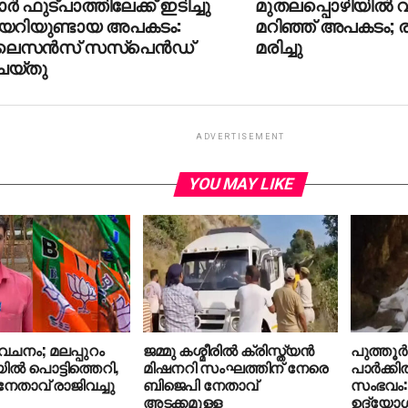
ര്‍ ഫുട്പാത്തിലേക്ക് ഇടിച്ചു
മുതലപ്പൊഴിയിൽ വ
യറിയുണ്ടായ അപകടം:
മറിഞ്ഞ് അപകടം; ര
ൈസന്‍സ് സസ്‌പെന്‍ഡ്
മരിച്ചു
െയ്തു
ADVERTISEMENT
YOU MAY LIKE
േചനം; മലപ്പുറം
ജമ്മു കശ്മീരില്‍ ക്രിസ്ത്യന്‍
പുത്തൂര
ല്‍ പൊട്ടിത്തെറി,
മിഷനറി സംഘത്തിന് നേരെ
പാര്‍ക്കി
േതാവ് രാജിവച്ചു
ബിജെപി നേതാവ്
സംഭവം: 
അടക്കമുള്ള
ഉദ്യോ