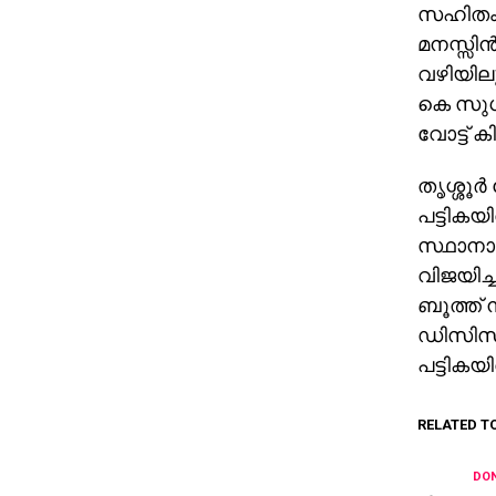
സഹിതം ആ
മനസ്സിൻ
വഴിയിലൂ
കെ സുധാ
വോട്ട് ക
തൃശ്ശൂര
പട്ടികയ
സ്ഥാനാര
വിജയിച്
ബൂത്ത് ന
ഡിസിസി 
പട്ടികയ
RELATED T
DON