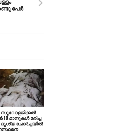
ള്ളം
ണ്ടു പേർ
്‍ സുവോളജിക്കല്‍
ല്‍ 10 മാനുകള്‍ മരിച്ച
ദൃശ്യ ചോര്‍ച്ചയില്‍
ഗസ്ഥനെ