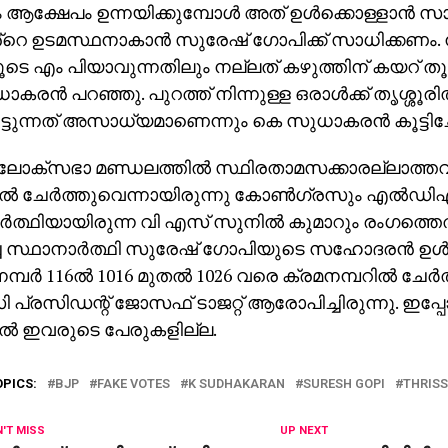
ക്ഷേപം ഉന്നയിക്കുമ്പോള്‍ അത് ഉള്‍ക്കൊള്ളാന്‍ സാ
്റെ ഉടമസ്ഥനാകാന്‍ സുരേഷ് ഗോപിക്ക് സാധിക്കണം.
ടെ എം പിയാവുന്നതിലും നല്ലത് കഴുത്തിന് കയറ് തൂ
കരന്‍ പറഞ്ഞു. പുറത്ത് നിന്നുള്ള ഒരാള്‍ക്ക് തൃശ്ശൂര
ിട്ടുന്നത് അസാധ്യമാണെന്നും കെ സുധാകരന്‍ കൂട്ടിച്ചേ
്‍ ലോക്‌സഭാ മണ്ഡലത്തില്‍ സ്ഥിരതാമസക്കാരല്ലാത്തവ
ില്‍ ചേര്‍ത്തുവെന്നായിരുന്നു കോണ്‍ഗ്രസും എല്‍ഡ
്‍ത്ഥിയായിരുന്ന വി എസ് സുനില്‍ കുമാറും രംഗത്തെത്
ച സ്ഥാനാര്‍ത്ഥി സുരേഷ് ഗോപിയുടെ സഹോദരന്‍ ഉള്‍
മ്പര്‍ 116ല്‍ 1016 മുതല്‍ 1026 വരെ ക്രമനമ്പറില്‍ ചേര്
പ്രസിഡന്റ് ജോസഫ് ടാജറ്റ് ആരോപിച്ചിരുന്നു. ഇപ്പോ
ില്‍ ഇവരുടെ പേരുകളില്ല.
OPICS:
BJP
FAKE VOTES
K SUDHAKARAN
SURESH GOPI
THRIS
'T MISS
UP NEXT