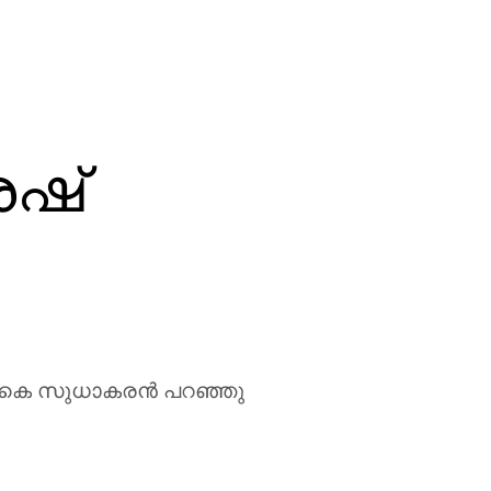
േഷ്
ം കെ സുധാകരന്‍ പറഞ്ഞു