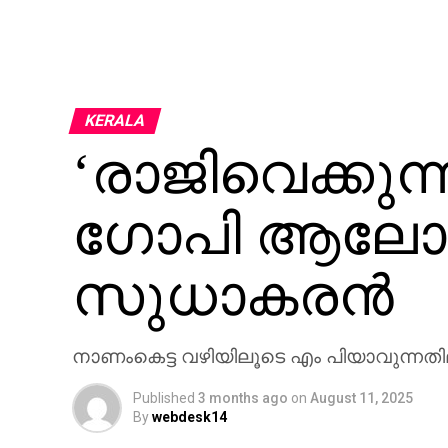
KERALA
‘രാജിവെക്കുന
ഗോപി ആലോചി
സുധാകരൻ
നാണംകെട്ട വഴിയിലൂടെ എം പിയാവുന്നതില
Published
3 months ago
on
August 11, 2025
By
webdesk14