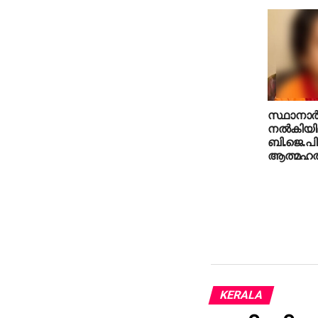
സ്ഥാനാര്
നല്‍കിയില
ബി.ജെ.പി
ആത്മഹത്യ
KERALA