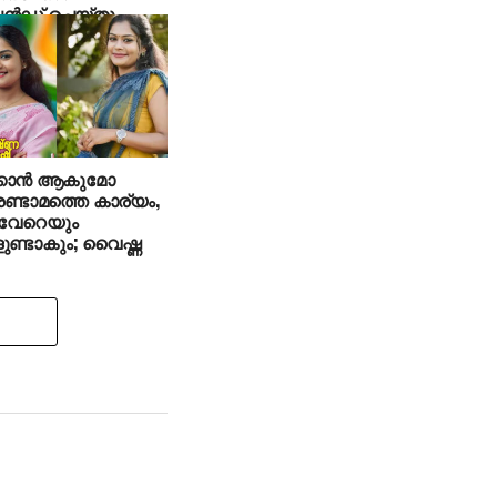
്‍ഡ് ചെയ്തു
്കാന്‍ ആകുമോ
രണ്ടാമത്തെ കാര്യം,
‍ വേറെയും
ണ്ടാകും; വൈഷ്ണ