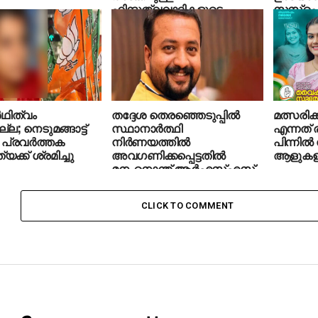
ഹിന്ദുത്വവാദികളുടെ
സസ്പെന
ആക്രമണം
‍ഥിത്വം
തദ്ദേശ തെരഞ്ഞെടുപ്പില്‍
മത്സരിക
്ല; നെടുമങ്ങാട്ട്
സ്ഥാനാര്‍ത്ഥി
എന്നത് 
 പ്രവര്‍ത്തക
നിര്‍ണയത്തില്‍
പിന്നില്
ക്ക് ശ്രമിച്ചു
അവഗണിക്കപ്പെട്ടതില്‍
ആളുകളു
മനംനൊന്ത് ആര്‍എസ്എസ്
പ്രവര്‍ത്തകന്‍ ആത്മഹത്യ
ചെയ്തു
CLICK TO COMMENT