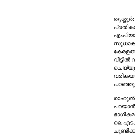
തൃശ്ശൂര
പ്രതികര
എംപിയാക
സുധാകര
കേരളത്തി
വീട്ടില്
ചെയ്യുന
വരികയാണ
പറഞ്ഞു
രാഹുല്
പറയാന്‍
ഭാഗികമ
ലെ എടക
ചൂണ്ടിക