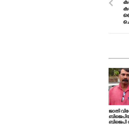
കാ
ക
ല
ച
ജാതി വിവ
ബിജെപിയി
ബിജെപി ന