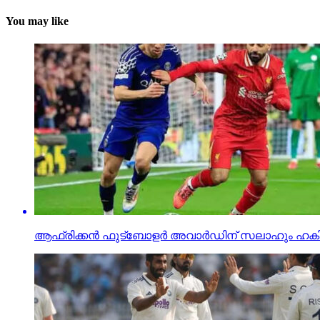
You may like
ആഫ്രിക്കന്‍ ഫുട്‌ബോളര്‍ അവാര്‍ഡിന് സലാഹും ഹക