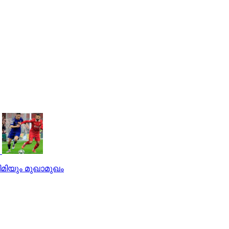
ിമിയും മുഖാമുഖം