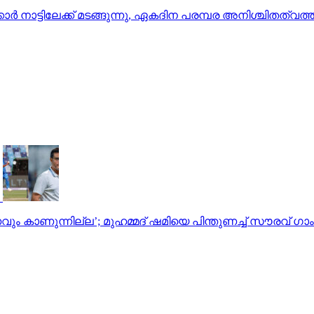
്‍ നാട്ടിലേക്ക് മടങ്ങുന്നു, ഏകദിന പരമ്പര അനിശ്ചിതത്വത്ത
രണവും കാണുന്നില്ല’; മുഹമ്മദ് ഷമിയെ പിന്തുണച്ച് സൗരവ് ഗാ