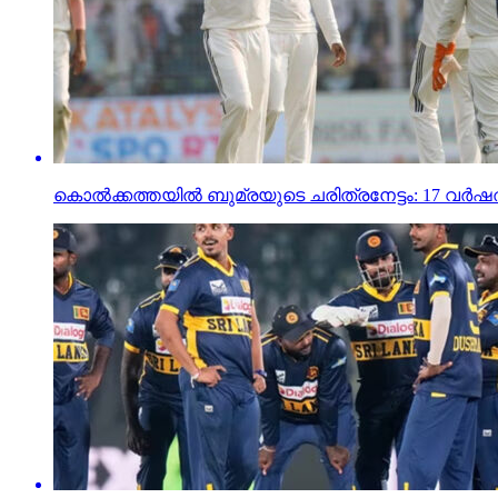
കൊല്‍ക്കത്തയില്‍ ബുമ്രയുടെ ചരിത്രനേട്ടം: 17 വര്‍