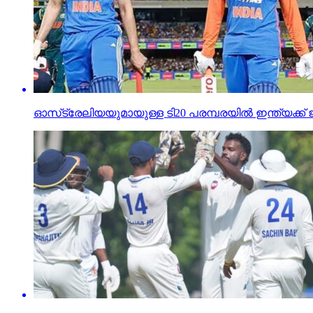
ഓസ്‌ട്രേലിയയുമായുള്ള ടി20 പരമ്പരയില്‍ ഇന്ത്യക്ക്