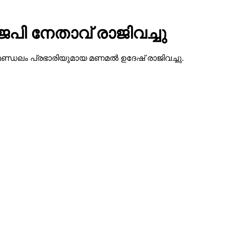
െപി നേതാവ് രാജിവച്ചു
കോട് മണ്ഡലം പ്രഭാരിയുമായ മണമല്‍ ഉദേഷ് രാജിവച്ചു.