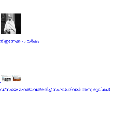
് ഇന്നേക്ക് 75 വർഷം
ോഡ്‌സയെ മഹത്വവത്കരിച്ച് സംഘ്പരിവാര്‍ അനുകൂലികള്‍