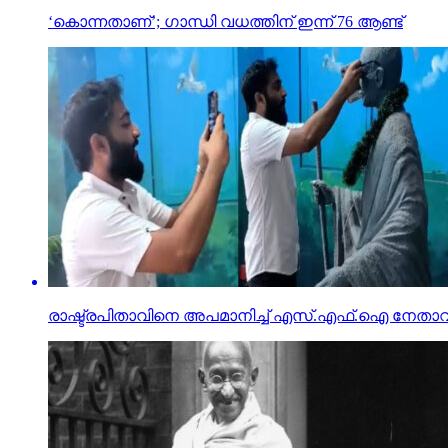
‘കൊന്നതാണ്’; ഗാന്ധി വധത്തിന് ഇന്ന് 76 ആണ്ട്
രാഷ്ട്രപിതാവിനെ അപമാനിച്ച് എസ്.എഫ്.ഐ നേതാവ്;