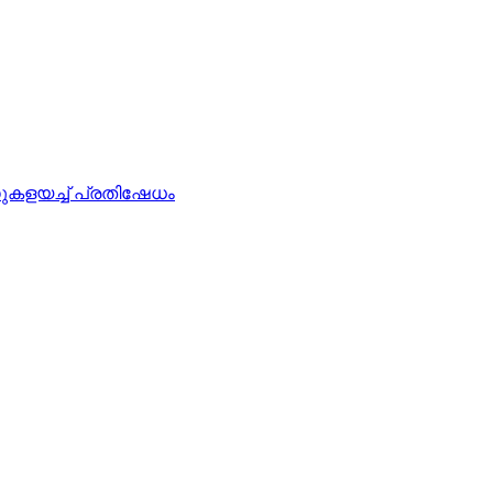
‍ഡുകളയച്ച് പ്രതിഷേധം