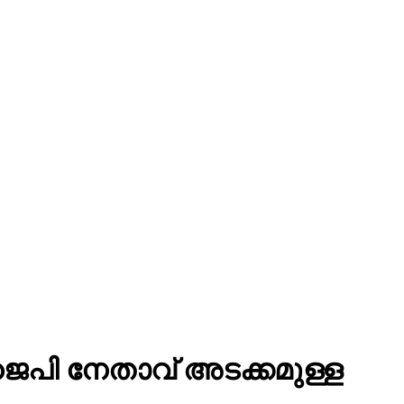
ിജെപി നേതാവ് അടക്കമുള്ള