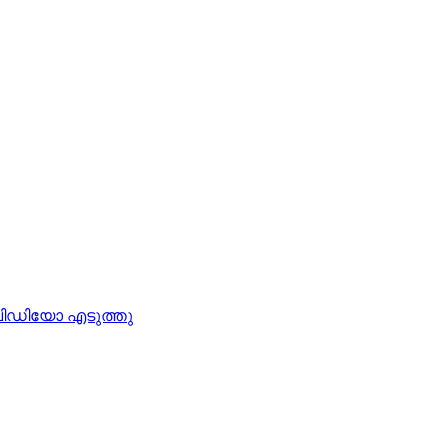
 വിഡിയോ എടുത്തു