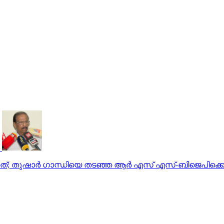
ത്; തുഷാര്‍ ഗാന്ധിയെ തടഞ്ഞ ആര്‍ എസ് എസ്-ബിജെപിക്