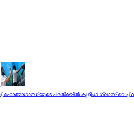
 മഹാത്മാഗാന്ധിയുടെ പ്രതിമയിൽ കൂളിംഗ് ഗ്ലാസ് വെച്ച്