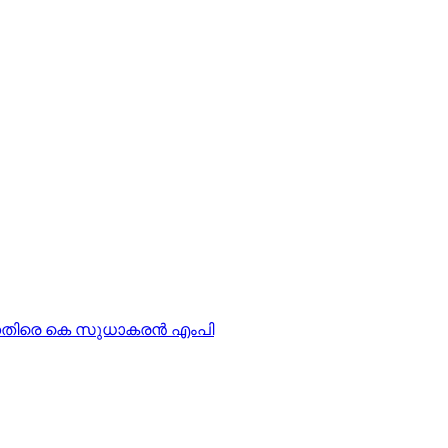
കെതിരെ കെ സുധാകരന്‍ എംപി