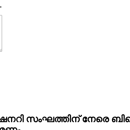
*
ന്‍ മിഷനറി സംഘത്തിന് നേരെ ബ
രമണം