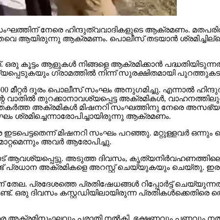
്‍ മിഷനറി സംഘത്തിന് നേരെ ഹിന്ദുത്വവാദികളുടെ ആക്രമണം. മ
െ ആയിരുന്നു ആക്രമണം. പൊലീസ് തടയാന്‍ ശ്രമിച്ചില്ലെന്നു
. ഒരു കൂട്ടം ആളുകള്‍ നിങ്ങളെ ആക്രമിക്കാന്‍ പദ്ധതിയിടു
യപ്പെടുകയും ഗ്രാമത്തില്‍ നിന്ന് സുരക്ഷിതമായി പുറത്തു
00 മീറ്റര്‍ ദൂരം പൊലീസ് സംഘം അനുഗമിച്ചു. എന്നാല്‍ ഹിന്
ാതില്‍ തുറക്കാനാവശ്യപ്പെട്ട അക്രമികള്‍, വാഹനത്തിലുണ്
 തകര്‍ത്ത അക്രമികള്‍ മിഷനറി സംഘത്തിനു നേരെ അസഭ്യം
ംഘം ശ്രമിച്ചെന്നാരോപിച്ചായിരുന്നു ആക്രമണം.
ഇടപെട്ടതെന്ന് മിഷനറി സംഘം പറഞ്ഞു. മറ്റുള്ളവര്‍ ഒന്ന
്റമെന്നും അവര്‍ ആരോപിച്ചു.
ആവശ്യപ്പെട്ടു. അടുത്ത ദിവസം, കൃത്യനിര്‍വഹണത്തിലെ വീ
് പ്രധാന അക്രമികളെ അറസ്റ്റ് ചെയ്യുകയും ചെയ്തു. ഇരുവരെയ
 പ്രദേശത്തെ പ്രതിഷേധങ്ങള്‍ റിപ്പോര്‍ട്ട് ചെയ്യുന്നത
ട്. ഒരു ദിവസം കസ്റ്റഡിയിലായിരുന്ന പ്രതികള്‍ക്കെതിരെ 
െ അക്രമിസംഘവും പരാതി നല്‍കി. ഭക്ഷണവും പണവും നല്‍കി 