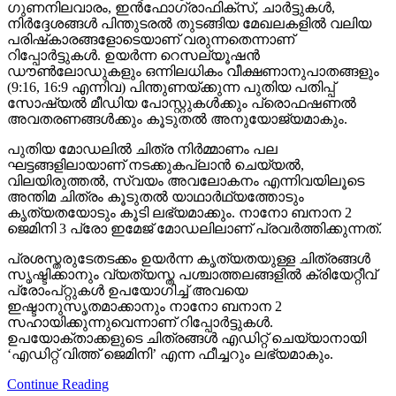
ഗുണനിലവാരം, ഇന്‍ഫോഗ്രാഫിക്സ്, ചാര്‍ട്ടുകള്‍,
നിര്‍ദ്ദേശങ്ങള്‍ പിന്തുടരല്‍ തുടങ്ങിയ മേഖലകളില്‍ വലിയ
പരിഷ്‌കാരങ്ങളോടെയാണ് വരുന്നതെന്നാണ്
റിപ്പോര്‍ട്ടുകള്‍. ഉയര്‍ന്ന റെസല്യൂഷന്‍
ഡൗണ്‍ലോഡുകളും ഒന്നിലധികം വീക്ഷണാനുപാതങ്ങളും
(9:16, 16:9 എന്നിവ) പിന്തുണയ്ക്കുന്ന പുതിയ പതിപ്പ്
സോഷ്യല്‍ മീഡിയ പോസ്റ്റുകള്‍ക്കും പ്രൊഫഷണല്‍
അവതരണങ്ങള്‍ക്കും കൂടുതല്‍ അനുയോജ്യമാകും.
പുതിയ മോഡലില്‍ ചിത്ര നിര്‍മ്മാണം പല
ഘട്ടങ്ങളിലായാണ് നടക്കുകപ്ലാന്‍ ചെയ്യല്‍,
വിലയിരുത്തല്‍, സ്വയം അവലോകനം എന്നിവയിലൂടെ
അന്തിമ ചിത്രം കൂടുതല്‍ യാഥാര്‍ഥ്യത്തോടും
കൃത്യതയോടും കൂടി ലഭ്യമാക്കും. നാനോ ബനാന 2
ജെമിനി 3 പ്രോ ഇമേജ് മോഡലിലാണ് പ്രവര്‍ത്തിക്കുന്നത്.
പ്രശസ്തരുടേതടക്കം ഉയര്‍ന്ന കൃത്യതയുള്ള ചിത്രങ്ങള്‍
സൃഷ്ടിക്കാനും വ്യത്യസ്ത പശ്ചാത്തലങ്ങളില്‍ ക്രിയേറ്റീവ്
പ്രോംപ്റ്റുകള്‍ ഉപയോഗിച്ച് അവയെ
ഇഷ്ടാനുസൃതമാക്കാനും നാനോ ബനാന 2
സഹായിക്കുന്നുവെന്നാണ് റിപ്പോര്‍ട്ടുകള്‍.
ഉപയോക്താക്കളുടെ ചിത്രങ്ങള്‍ എഡിറ്റ് ചെയ്യാനായി
‘എഡിറ്റ് വിത്ത് ജെമിനി’ എന്ന ഫീച്ചറും ലഭ്യമാകും.
Continue Reading