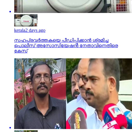
kerala
2 days ago
സഹപ്രവര്‍ത്തകയെ പീഡിപ്പിക്കാന്‍ ശ്രമിച്ച
പൊലീസ് അസോസിയേഷന്‍ നേതാവിനെതിരെ
കേസ്