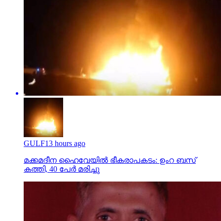
GULF
13 hours ago
മക്കമദീന ഹൈവേയില്‍ ഭീകരാപകടം: ഉംറ ബസ്
കത്തി, 40 പേര്‍ മരിച്ചു