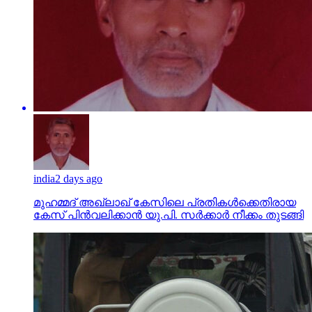
india
2 days ago
മുഹമ്മദ് അഖ്‌ലാഖ് കേസിലെ പ്രതികള്‍ക്കെതിരായ
കേസ് പിന്‍വലിക്കാന്‍ യു.പി. സര്‍ക്കാര്‍ നീക്കം തുടങ്ങി