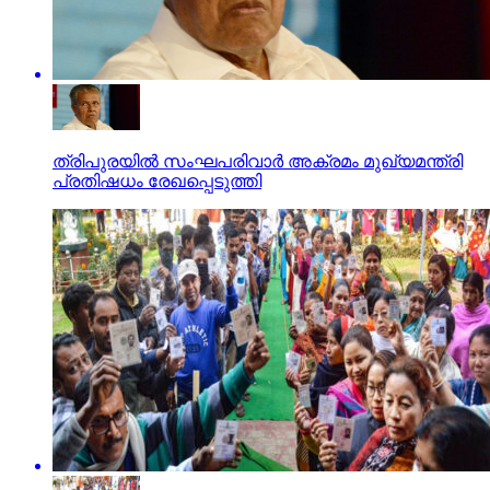
ത്രിപുരയിൽ സംഘപരിവാർ അക്രമം മുഖ്യമന്ത്രി
പ്രതിഷധം രേഖപ്പെടുത്തി