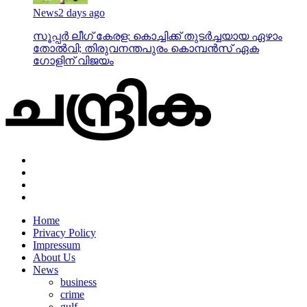
News
2 days ago
സൂപ്പര്‍ ലീഗ് കേരള: കൊച്ചിക്ക് തുടര്‍ച്ചയായ ഏഴാം
തോല്‍വി; തിരുവനന്തപുരം കൊമ്പന്‍സ് ഏക
ഗോളിന് വിജയം
Home
Privacy Policy
Impressum
About Us
News
business
crime
gulf