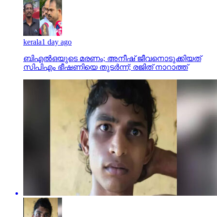
kerala
1 day ago
ബിഎല്‍ഒയുടെ മരണം; അനീഷ് ജീവനൊടുക്കിയത്
സിപിഎം ഭീഷണിയെ തുടര്‍ന്ന്; രജിത് നാറാത്ത്