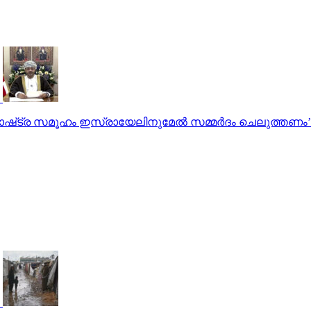
‌​ട്ര സ​മൂ​ഹം ഇ​സ്രായേലിനുമേൽ സ​മ്മ​ർ​ദം ചെ​ലു​ത്ത​ണം’: