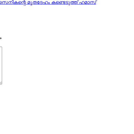
ലി സൈനികന്റെ മൃതദേഹം കണ്ടെടുത്ത് ഹമാസ്
*