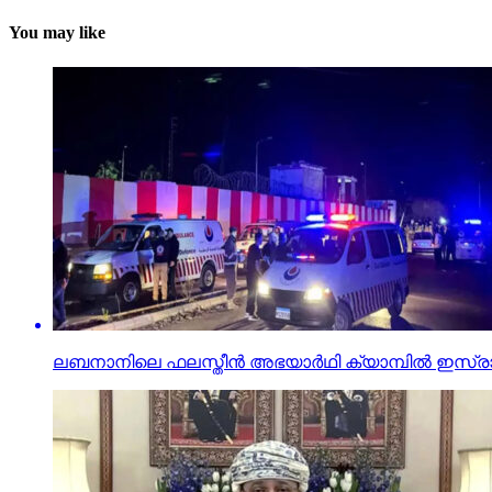
You may like
ലബനാനിലെ ഫലസ്തീന്‍ അഭയാര്‍ഥി ക്യാമ്പില്‍ ഇസ്രാ