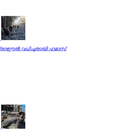
സ്രാഈല്‍ വധിച്ചതായി ഹമാസ്