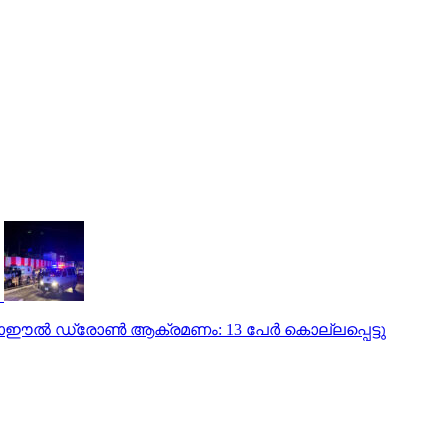
ഈല്‍ ഡ്രോണ്‍ ആക്രമണം: 13 പേര്‍ കൊല്ലപ്പെട്ടു