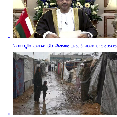
‘ഫലസ്തീനിലെ വെടിനിർത്തൽ കരാർ പാലനം; അ​ന്താ​രാ​ഷ്