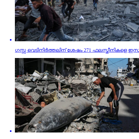
ഗസ്സ വെടിനിര്‍ത്തലിന് ശേഷം 271 ഫലസ്തീനികളെ ഇ