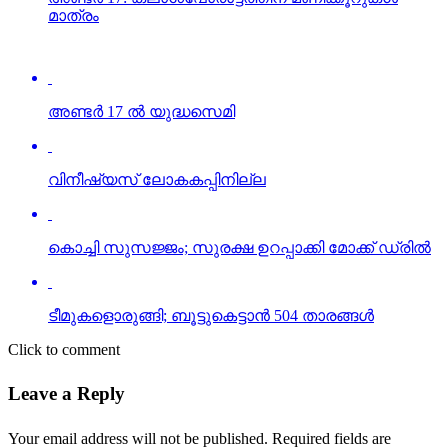
മാത്രം
അണ്ടര്‍ 17 ല്‍ യുദ്ധസെമി
വിനീഷ്യസ് ലോകകപ്പിനില്ല
കൊച്ചി സുസജ്ജം; സുരക്ഷ ഉറപ്പാക്കി മോക്ക് ഡ്രില്‍
ടീമുകളൊരുങ്ങി; ബൂട്ടുകെട്ടാന്‍ 504 താരങ്ങള്‍
Click to comment
Leave a Reply
Your email address will not be published.
Required fields are
marked
*