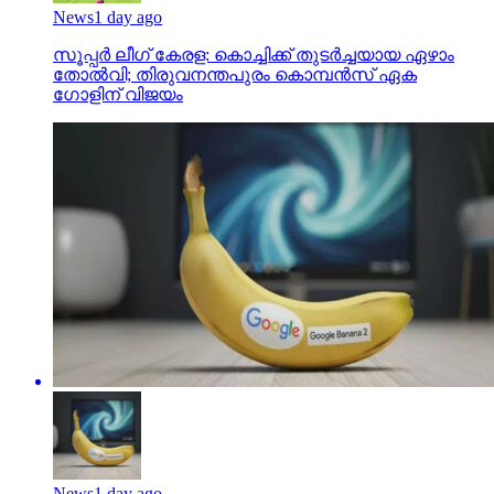
സൂപ്പര്‍ ലീഗ് കേരള: കൊച്ചിക്ക് തുടര്‍ച്ചയായ ഏഴാം
തോല്‍വി; തിരുവനന്തപുരം കൊമ്പന്‍സ് ഏക
ഗോളിന് വിജയം
News
1 day ago