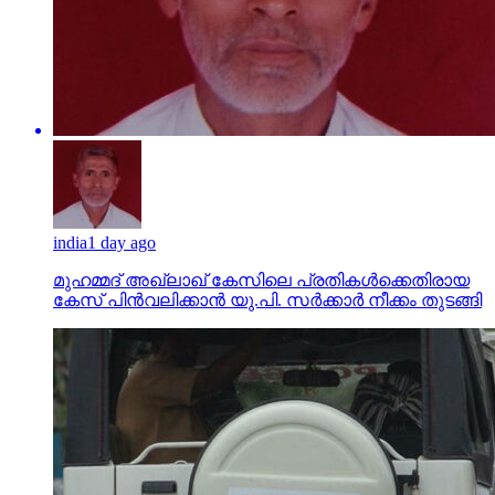
india
1 day ago
മുഹമ്മദ് അഖ്‌ലാഖ് കേസിലെ പ്രതികള്‍ക്കെതിരായ
കേസ് പിന്‍വലിക്കാന്‍ യു.പി. സര്‍ക്കാര്‍ നീക്കം തുടങ്ങി