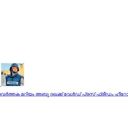
വര്‍ത്തക മറിയം അബൂ ദഖക്ക് വേള്‍ഡ് പ്രസ് ഫ്രീഡം ഹീറ