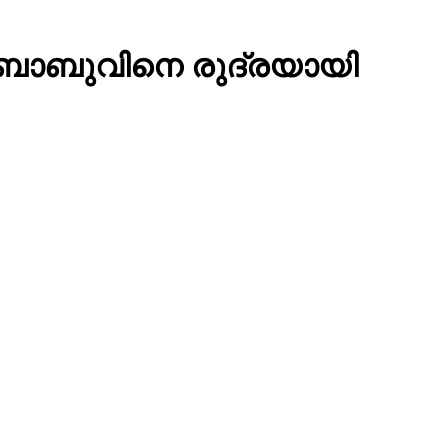
് ബാബുവിനെ രുദ്രയായി