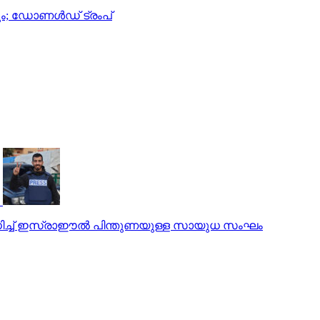
രും; ഡോണള്‍ഡ് ട്രംപ്
െ വധിച്ച് ഇസ്രാഈല്‍ പിന്തുണയുള്ള സായുധ സംഘം