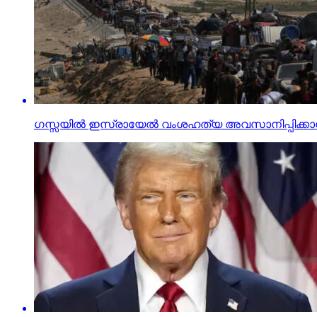
ഗസ്സയില്‍ ഇസ്രായേല്‍ വംശഹത്യ അവസാനിപ്പിക്കാന്‍ 