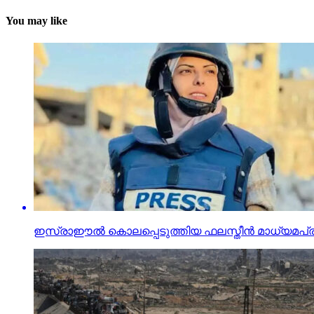
You may like
ഇസ്രാഈല്‍ കൊലപ്പെടുത്തിയ ഫലസ്തീന്‍ മാധ്യമപ്ര