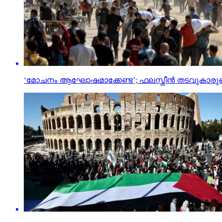
‘മോചനം ആഘോഷമാക്കേണ്ട’; ഫലസ്തീന്‍ തടവുകാരുടെ