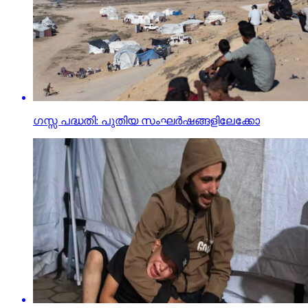
ഗസ്സ പദ്ധതി: പുതിയ സംഘര്‍ഷങ്ങളിലേക്കോ