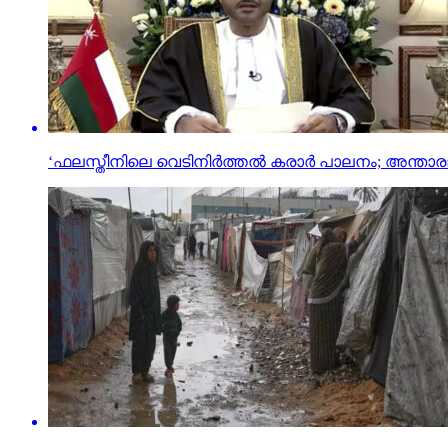
‘ഫലസ്തീനിലെ വെടിനിർത്തൽ കരാർ പാലനം; അ​ന്താ​രാ​ഷ്