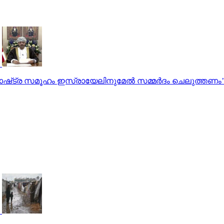
‌​ട്ര സ​മൂ​ഹം ഇ​സ്രായേലിനുമേൽ സ​മ്മ​ർ​ദം ചെ​ലു​ത്ത​ണം’: