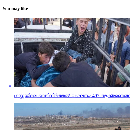
You may like
ഗസ്സയിലെ വെടിനിര്‍ത്തല്‍ ലംഘനം; 497 ആക്രമണങ്ങള്‍,