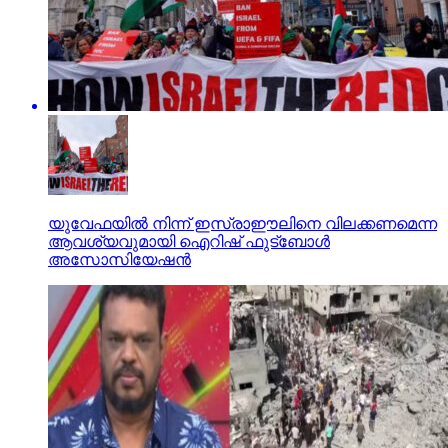
യുവേഫയില്‍ നിന്ന് ഇസ്രാഈലിനെ വിലക്കണമെന്ന
ആവശ്യവുമായി ഐറിഷ് ഫുട്‌ബോള്‍
അസോസിയേഷന്‍