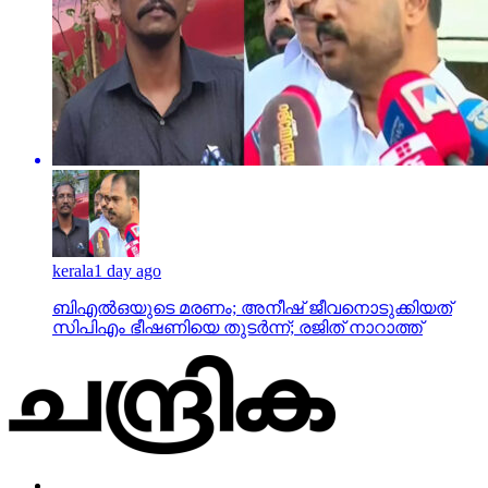
kerala
1 day ago
ബിഎല്‍ഒയുടെ മരണം; അനീഷ് ജീവനൊടുക്കിയത്
സിപിഎം ഭീഷണിയെ തുടര്‍ന്ന്; രജിത് നാറാത്ത്