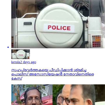
kerala
2 days ago
സഹപ്രവര്‍ത്തകയെ പീഡിപ്പിക്കാന്‍ ശ്രമിച്ച
പൊലീസ് അസോസിയേഷന്‍ നേതാവിനെതിരെ
കേസ്