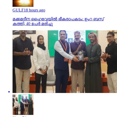
GULF
18 hours ago
മക്കമദീന ഹൈവേയില്‍ ഭീകരാപകടം: ഉംറ ബസ്
കത്തി, 40 പേര്‍ മരിച്ചു