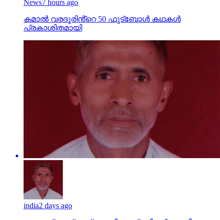
News
7 hours ago
കമാൽ വരദൂരിൻ്റെ 50 ഫുട്ബോൾ കഥകൾ
പ്രകാശിതമായി
india
2 days ago