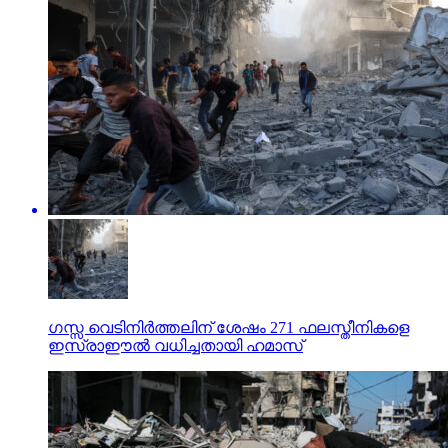
ഗസ്സ വെടിനിര്‍ത്തലിന് ശേഷം 271 ഫലസ്തീനികളെ
ഇസ്രാഈല്‍ വധിച്ചതായി ഹമാസ്