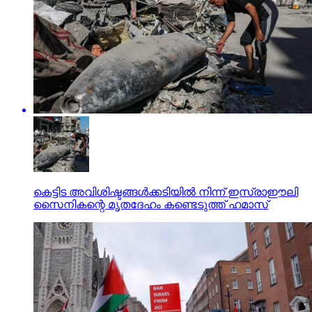
കെട്ടിട അവിശിഷ്ടങ്ങള്‍ക്കടിയില്‍ നിന്ന് ഇസ്രാഈലി
സൈനികന്റെ മൃതദേഹം കണ്ടെടുത്ത് ഹമാസ്