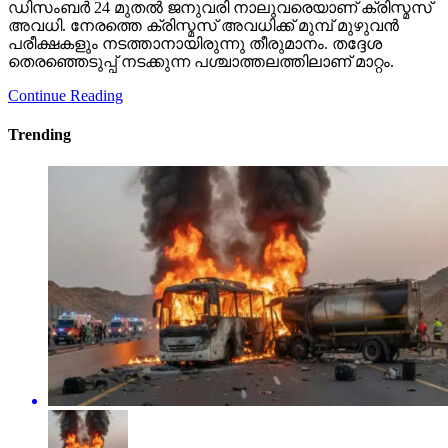
ഡിസംബര്‍ 24 മുതല്‍ ജനുവരി നാലുവരെയാണ് ക്രിസ്മസ്
അവധി. നേരത്തെ ക്രിസ്മസ് അവധിക്ക് മുമ്പ് മുഴുവന്‍
പരീക്ഷകളും നടത്താനായിരുന്നു തീരുമാനം. തദ്ദേശ
തെരഞ്ഞെടുപ്പ് നടക്കുന്ന പശ്ചാത്തലത്തിലാണ് മാറ്റം.
Continue Reading
Trending