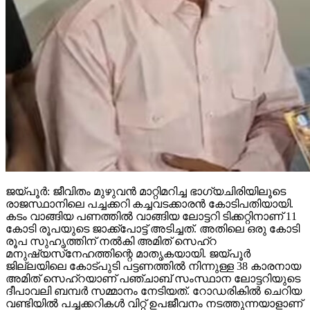
ജയ്പൂര്‍: ജീവിതം മുഴുവന്‍ മാറ്റിമറിച്ച ഭാഗ്യചിരിയിലൂടെ
രാജസ്ഥാനിലെ പച്ചക്കറി കച്ചവടക്കാരന്‍ കോടിപതിയായി.
കടം വാങ്ങിയ പണത്തില്‍ വാങ്ങിയ ലോട്ടറി ടിക്കറ്റിനാണ് 11
കോടി രൂപയുടെ ജാക്ക്‌പോട്ട് അടിച്ചത്. അതിലെ ഒരു കോടി
രൂപ സുഹൃത്തിന് നല്‍കി അമിത് സെഹ്‌റ
മനുഷ്യസ്‌നേഹത്തിന്റെ മാതൃകയായി. ജയ്പൂര്‍
ജില്ലയിലെ കോട്പുടി പട്ടണത്തില്‍ നിന്നുള്ള 38 കാരനായ
അമിത് സെഹ്‌റയാണ് പഞ്ചാബ് സംസ്ഥാന ലോട്ടറിയുടെ
ദീപാവലി ബമ്പര്‍ സമ്മാനം നേടിയത്. റോഡരികില്‍ ചെറിയ
വണ്ടിയില്‍ പച്ചക്കറികള്‍ വിറ്റ് ഉപജീവനം നടത്തുന്നയാളാണ്
അദ്ദേഹം. ഒക്ടോബര്‍ 16-ന് സുഹൃത്ത് മുകേഷ്
സെന്നിനൊപ്പം പഞ്ചാബിലേക്ക് പോയപ്പോള്‍
ബതിന്‍ഡയിലെ ചായക്കടക്കരികിലെ സ്റ്റാളില്‍ നിന്നാണ്
രണ്ട് ലോട്ടറി ടിക്കറ്റുകള്‍ വാങ്ങിയത്. കയ്യില്‍
പണമില്ലാത്തതിനാല്‍ മുകേഷിനോട് 1000 രൂപ കടം
വാങ്ങുകയായിരുന്നു. ഒക്ടോബര്‍ 31ന് രാത്രി 10 മണിക്ക്
മുകേഷിന്റെ ഫോണ്‍ കോളിലൂടെയാണ് 11 കോടിയുടെ