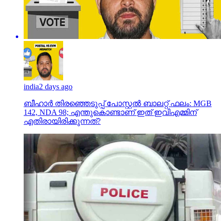
india
2 days ago
ബീഹാർ തിരഞ്ഞെടുപ്പ് പോസ്റ്റൽ ബാലറ്റ് ഫലം: MGB
142, NDA 98; എന്തുകൊണ്ടാണ് ഇത് ഇവിഎമ്മിന്
എതിരായിരിക്കുന്നത്?
kerala
3 days ago
സഹപ്രവര്‍ത്തകയെ പീഡിപ്പിക്കാന്‍ ശ്രമിച്ച