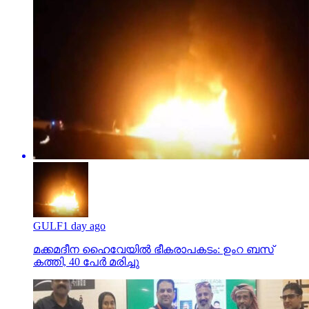
GULF
1 day ago
മക്കമദീന ഹൈവേയില്‍ ഭീകരാപകടം: ഉംറ ബസ്
കത്തി, 40 പേര്‍ മരിച്ചു