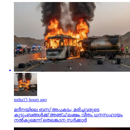
india
15 hours ago
മദീനയിലെ ബസ് അപകടം; മരിച്ചവരുടെ
കുടുംബങ്ങള്‍ക്ക് അഞ്ച് ലക്ഷം വീതം ധനസഹായം
നല്‍കുമെന്ന് തെലങ്കാന സര്‍ക്കാര്‍