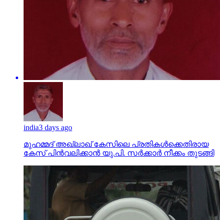
india
3 days ago
മുഹമ്മദ് അഖ്‌ലാഖ് കേസിലെ പ്രതികള്‍ക്കെതിരായ
കേസ് പിന്‍വലിക്കാന്‍ യു.പി. സര്‍ക്കാര്‍ നീക്കം തുടങ്ങി