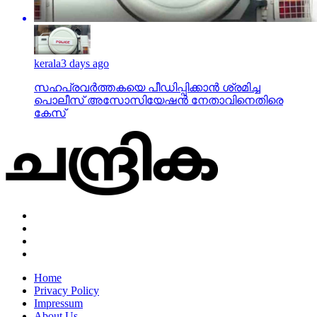
പൊലീസ് അസോസിയേഷന്‍ നേതാവിനെതിരെ
കേസ്
Home
Privacy Policy
Impressum
About Us
News
business
crime
gulf
india
kerala
local