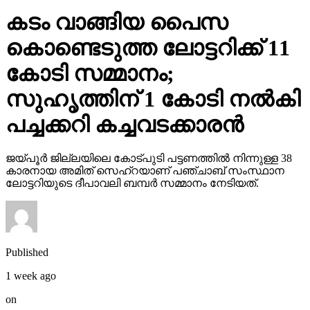
സുഹൃത്തിന് 1 കോടി നല്‍കി
പച്ചക്കറി കച്ചവടക്കാരന്‍
ജയ്പൂര്‍ ജില്ലയിലെ കോട്പുടി പട്ടണത്തില്‍ നിന്നുള്ള 38
കാരനായ അമിത് സെഹ്‌റയാണ് പഞ്ചാബ് സംസ്ഥാന
ലോട്ടറിയുടെ ദീപാവലി ബമ്പര്‍ സമ്മാനം നേടിയത്.
Published
1 week ago
on
November 10, 2025
By
webdesk17