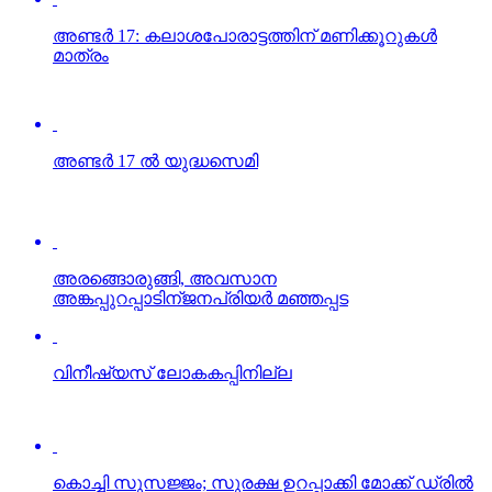
മാത്രം
അണ്ടര്‍ 17 ല്‍ യുദ്ധസെമി
അരങ്ങൊരുങ്ങി, അവസാന
അങ്കപ്പുറപ്പാടിന്ജനപ്രിയര്‍ മഞ്ഞപ്പട
വിനീഷ്യസ് ലോകകപ്പിനില്ല
കൊച്ചി സുസജ്ജം; സുരക്ഷ ഉറപ്പാക്കി മോക്ക് ഡ്രില്‍
Click to comment
Leave a Reply
Your email address will not be published.
Required fields are
marked
*