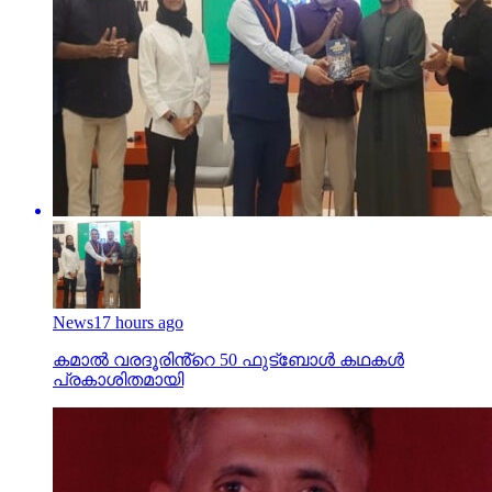
News
17 hours ago
കമാൽ വരദൂരിൻ്റെ 50 ഫുട്ബോൾ കഥകൾ
പ്രകാശിതമായി