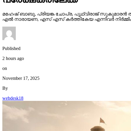
മഹേഷ് ബാബു, പ്രിയങ്ക ചോപ്ര, പൃഥ്വിരാജ് സുകുമാരൻ ത
എൽ നാരായണ, എസ് എസ് കർത്തികേയ എന്നിവർ നിർമ്മിക്ക
Published
2 hours ago
on
November 17, 2025
By
webdesk18