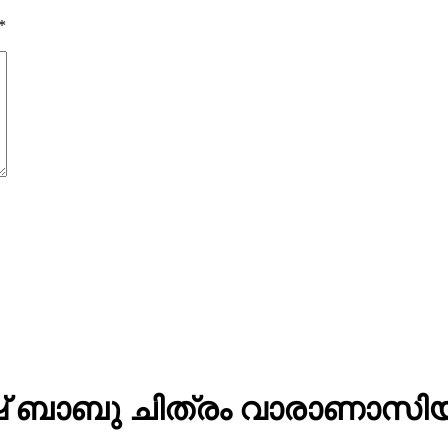
*
 ബാബു ചിത്രം വാരാണാസിയു