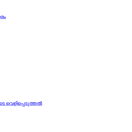
ാരം
െ വെളിപ്പെടുത്തല്‍