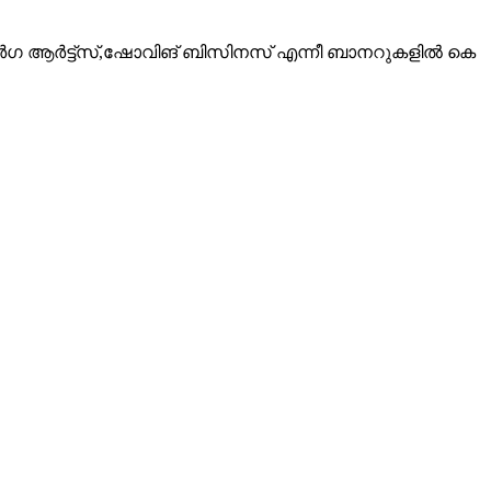
ീ ദുർഗ ആർട്ട്സ്,ഷോവിങ് ബിസിനസ് എന്നീ ബാനറുകളിൽ കെ