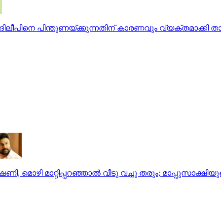
ദിലീപിനെ പിന്തുണയ്ക്കുന്നതിന് കാരണവും വ്യക്തമാക്കി ത
 മൊഴി മാറ്റിപ്പറഞ്ഞാല്‍ വീടു വച്ചു തരും; മാപ്പുസാക്ഷിയുട