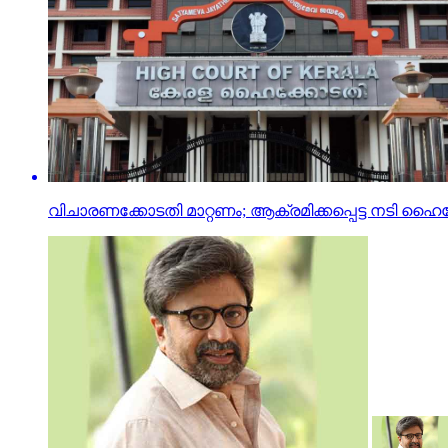
വിചാരണക്കോടതി മാറ്റണം; ആക്രമിക്കപ്പെട്ട നടി ഹൈക