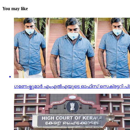
You may like
ഗണേഷ്കുമാർ എംഎൽഎയുടെ ഓഫിസ് സെക്രട്ടറി പ്രദീ