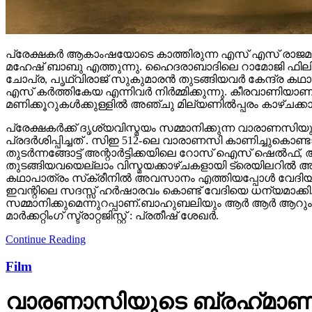
പ്രേക്ഷകർ ആകാംഷയോടെ കാത്തിരുന്ന എസ് എസ് രാജമൗലി
മഹേഷ് ബാബു എത്തുന്നു. ഹൈദരാബാദിലെ റാമോജി ഫിലിം സി
ചോപ്ര, പൃഥ്വിരാജ് സുകുമാരൻ തുടങ്ങിയവർ കേന്ദ്ര ക
എസ് കർത്തികേയ എന്നിവർ നിർമ്മിക്കുന്നു. കീരവാണിയ
മണിക്കൂറുകൾക്കുള്ളിൽ അഞ്ചു മില്യണിൽപ്പരം കാഴ്ചക്ക
പ്രേക്ഷകർക്ക് ദൃശ്യവിസ്മയം സമ്മാനിക്കുന്ന വാരാണസിയുട
പ്രദർശിപ്പിച്ചത് . സിഇ 512-ലെ വാരാണസി കാണിച്ചുകൊണ്ടാണ്
തുടര്‍ന്നങ്ങോട്ട് അന്റാര്‍ട്ടിക്കയിലെ റോസ് ഐസ് ഷെ
തുടങ്ങിയവയെല്ലാം വിസ്മയക്കാഴ്ചകളായി ട്രെയിലറില്‍ 
കഥാപാത്രം സ്‌ക്രീനിൽ അവസാനം എത്തിയപ്പോൾ വേദിയി
ഇവന്റിലെ സദസ്സ് ഹർഷാരവം കൊണ്ട് വേദിയെ ധന്യമാക്കി. 
സമ്മാനിക്കുമെന്നുറപ്പാണ്.ബാഹുബലിയും ആർ ആർ ആറും 
മാർക്കറ്റിംഗ് സ്ട്രാറ്റജിസ്റ്റ് : പ്രതീഷ് ശേഖർ.
Continue Reading
Film
വാരണാസിയുടെ ബ്രഹ്‌മാണ്ഡ