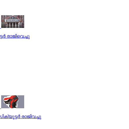
്‍ രാജിവെച്ചു
യൂട്ടര്‍ രാജിവച്ചു