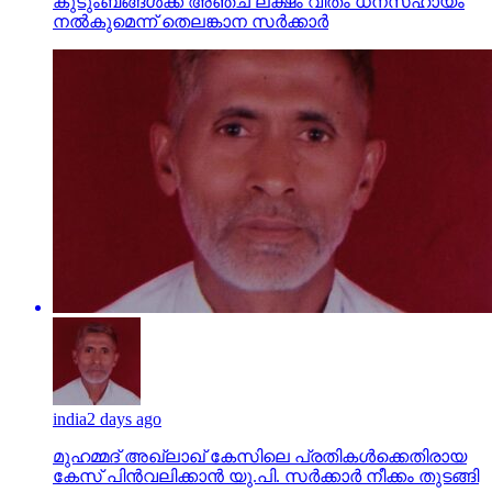
india
2 days ago
മുഹമ്മദ് അഖ്‌ലാഖ് കേസിലെ പ്രതികള്‍ക്കെതിരായ
കേസ് പിന്‍വലിക്കാന്‍ യു.പി. സര്‍ക്കാര്‍ നീക്കം തുടങ്ങി