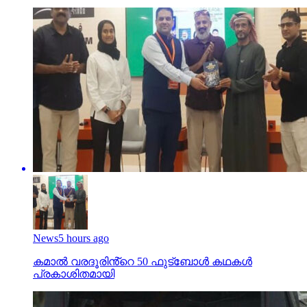
News
5 hours ago
കമാൽ വരദൂരിൻ്റെ 50 ഫുട്ബോൾ കഥകൾ
പ്രകാശിതമായി