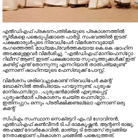
എല്‍ഡിഎഫ് പ്രകടനപത്രികയുടെ പ്രകാശനത്തില്‍
സ്ത്രീകളെ പങ്കെടുപ്പിക്കാതെ പാര്‍ട്ടി. സംഭവത്തില്‍ ഇടത്
പക്ഷക്കാരുള്‍പ്പടെ നിരവധിപേര്‍ വിമര്‍ശനവുമായി
രംഗത്തെത്തി. മാധ്യമപ്രവര്‍ത്തകയായ കെ.കെ ഷാഹിന
അടക്കമുള്ളവര്‍ വിമര്‍ശിച്ചു. ”എല്‍ഡിഎഫ് മാനിഫെസ്‌റ്റോ
റിലീസ് ആണ്. ഇടത് പക്ഷക്കാരായ സുഹൃത്തുക്കള്‍ക്ക് ഇത്
കണ്ടിട്ട് എന്ത് തോന്നുന്നു എന്നറിയാന്‍ താത്പര്യമുണ്ട്”
എന്നാണ് ഷാഹിനയുടെ ഫേസ്ബുക്ക് പോസ്റ്റ്.
വിമര്‍ശനം ശരിവെച്ചുകൊണ്ട് നിരവധിപേര്‍ കമന്റ്
ബോക്‌സില്‍ അഭിപ്രായം പറയുന്നുണ്ട്. പുരുഷ
മാനിഫെസ്‌റ്റോ…പുരുഷന്‍മാരില്‍ എഴുതപ്പെട്ട്
പുരുഷന്‍മാര്‍ പ്രകാശനം ചെയ്ത ഫെസ്‌റ്റോ…
ഇതിനപ്പുറം ഒന്നും പ്രതീക്ഷിക്കണ്ടല്ലോ എന്നാണ് ഒരു
കമന്റ്
സിപിഎം സംസ്ഥാന സെക്രട്ടറി എം.വി ഗോവിന്ദന്‍,
എല്‍ഡിഎഫ് കണ്‍വീനര്‍ ടി.പി രാമകൃഷ്ണന്‍, ആന്റണി രാജു,
അഹമ്മദ് ദേവര്‍കോവില്‍, മാത്യു ടി തോമസ് തുടങ്ങിയ
നേതാക്കളാണ് പ്രകാശന ചടങ്ങില്‍ പങ്കെടുത്തത്.
Continue Reading