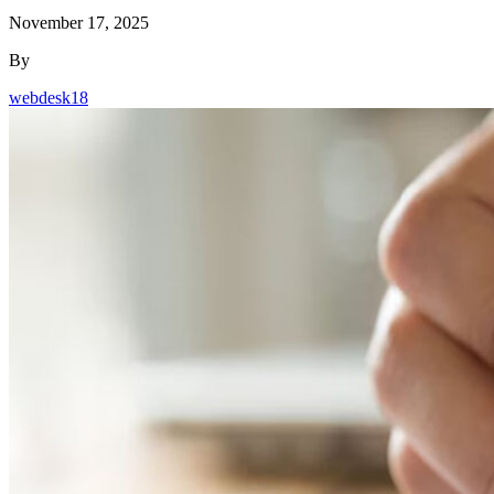
By
webdesk18