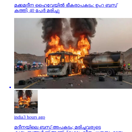
കത്തി, 40 പേര്‍ മരിച്ചു
india
3 hours ago
മദീനയിലെ ബസ് അപകടം; മരിച്ചവരുടെ
കുടുംബങ്ങള്‍ക്ക് അഞ്ച് ലക്ഷം വീതം ധനസഹായം
നല്‍കുമെന്ന് തെലങ്കാന സര്‍ക്കാര്‍