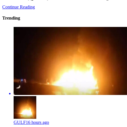
Trending
GULF
16 hours ago
മക്കമദീന ഹൈവേയില്‍ ഭീകരാപകടം: ഉംറ ബസ്