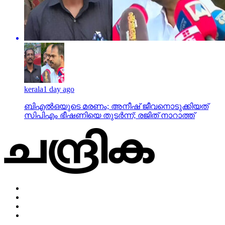
kerala
1 day ago
ബിഎല്‍ഒയുടെ മരണം; അനീഷ് ജീവനൊടുക്കിയത്
സിപിഎം ഭീഷണിയെ തുടര്‍ന്ന്; രജിത് നാറാത്ത്
Home
Privacy Policy