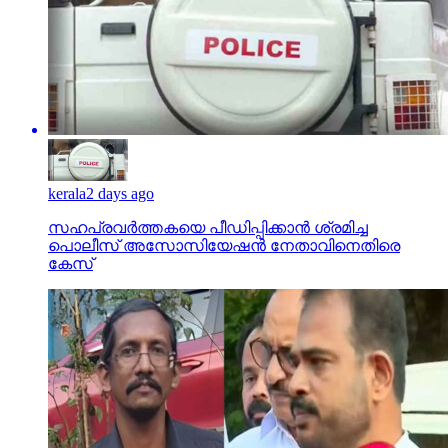
kerala
2 days ago
സഹപ്രവര്‍ത്തകയെ പീഡിപ്പിക്കാന്‍ ശ്രമിച്ച
പൊലീസ് അസോസിയേഷന്‍ നേതാവിനെതിരെ
കേസ്