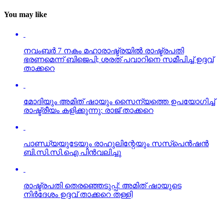
You may like
നവംബര്‍ 7 നകം മഹാരാഷ്ട്രയില്‍ രാഷ്ട്രപതി
ഭരണമെന്ന് ബിജെപി; ശരത് പവാറിനെ സമീപിച്ച് ഉദ്ദവ്
താക്കറെ
മോദിയും അമിത് ഷായും സൈന്യത്തെ ഉപയോഗിച്ച്
രാഷ്ട്രീയം കളിക്കുന്നു: രാജ് താക്കറെ
പാണ്ഡ്യയുടേയും രാഹുലിന്റേയും സസ്‌പെന്‍ഷന്‍
ബി.സി.സി.ഐ പിന്‍വലിച്ചു
രാഷ്ട്രപതി തെരഞ്ഞെടുപ്പ്: അമിത് ഷായുടെ
നിര്‍ദേശം ഉദ്ദവ് താക്കറെ തള്ളി