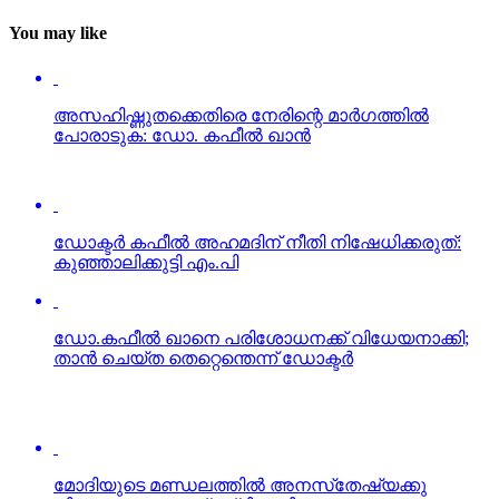
You may like
അസഹിഷ്ണുതക്കെതിരെ നേരിന്റെ മാര്‍ഗത്തില്‍
പോരാടുക: ഡോ. കഫീല്‍ ഖാന്‍
ഡോക്ടര്‍ കഫീല്‍ അഹമദിന് നീതി നിഷേധിക്കരുത്:
കുഞ്ഞാലിക്കുട്ടി എം.പി
ഡോ.കഫീല്‍ ഖാനെ പരിശോധനക്ക് വിധേയനാക്കി;
താന്‍ ചെയ്ത തെറ്റെന്തെന്ന് ഡോക്ടര്‍
മോദിയുടെ മണ്ഡലത്തില്‍ അനസ്‌തേഷ്യക്കു
വിഷവാതകം; ശസ്ത്രക്രിയക്കിടെ കൂട്ടമരണം
Click to comment