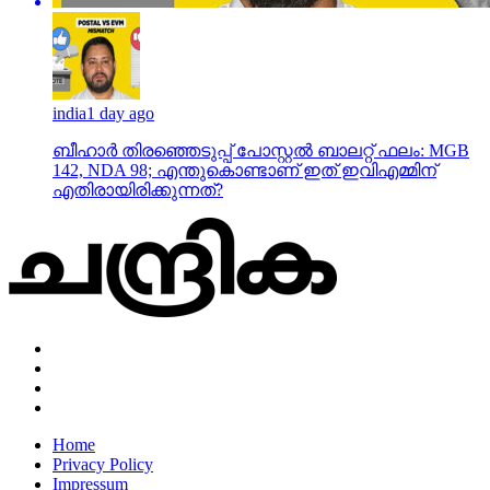
india
1 day ago
ബീഹാർ തിരഞ്ഞെടുപ്പ് പോസ്റ്റൽ ബാലറ്റ് ഫലം: MGB
142, NDA 98; എന്തുകൊണ്ടാണ് ഇത് ഇവിഎമ്മിന്
എതിരായിരിക്കുന്നത്?
Home
Privacy Policy
Impressum
About Us
News
business
crime