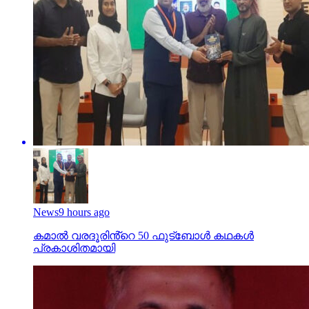
News
9 hours ago
കമാൽ വരദൂരിൻ്റെ 50 ഫുട്ബോൾ കഥകൾ
പ്രകാശിതമായി