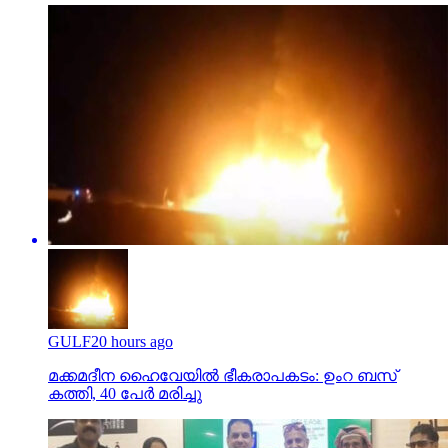
GULF
20 hours ago
മക്കമദീന ഹൈവേയില്‍ ഭീകരാപകടം: ഉംറ ബസ്
കത്തി, 40 പേര്‍ മരിച്ചു