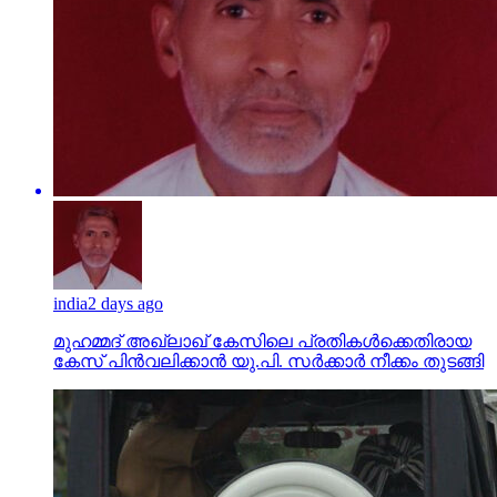
india
2 days ago
മുഹമ്മദ് അഖ്‌ലാഖ് കേസിലെ പ്രതികള്‍ക്കെതിരായ
കേസ് പിന്‍വലിക്കാന്‍ യു.പി. സര്‍ക്കാര്‍ നീക്കം തുടങ്ങി