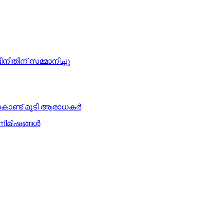
ിനീതിന് സമ്മാനിച്ചു
ഹം കൊണ്ട് മൂടി ആരാധകര്‍
ിമിഷങ്ങള്‍