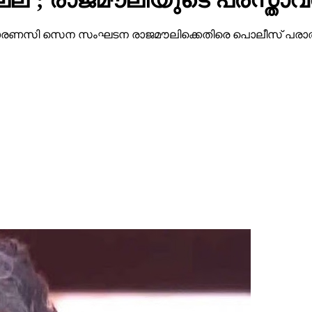
 വാരണസി സെന സംഘടന രാജമൗലിക്കെതിരെ പൊലീസ് പരാതി നല