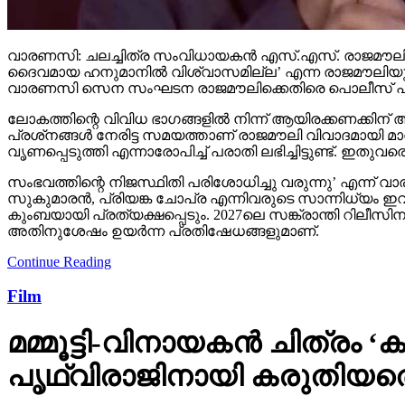
വാരണസി: ചലച്ചിത്ര സംവിധായകന്‍ എസ്.എസ്. രാജമൗലി നടത്
ദൈവമായ ഹനുമാനില്‍ വിശ്വാസമില്ല’ എന്ന രാജമൗലിയുടെ
വാരണസി സെന സംഘടന രാജമൗലിക്കെതിരെ പൊലീസ് പരാതി നല്‍ക
ലോകത്തിന്റെ വിവിധ ഭാഗങ്ങളില്‍ നിന്ന് ആയിരക്കണക്കിന് ആള
പ്രശ്‌നങ്ങള്‍ നേരിട്ട സമയത്താണ് രാജമൗലി വിവാദമായി മാ
വൃണപ്പെടുത്തി എന്നാരോപിച്ച് പരാതി ലഭിച്ചിട്ടുണ്ട്. ഇതുവരെ 
സംഭവത്തിന്റെ നിജസ്ഥിതി പരിശോധിച്ചു വരുന്നു’ എന്ന് വ
സുകുമാരന്‍, പ്രിയങ്ക ചോപ്ര എന്നിവരുടെ സാന്നിധ്യം ഇവന്
കുംബയായി പ്രത്യക്ഷപ്പെടും. 2027ലെ സങ്ക്രാന്തി റിലീസിന
അതിനുശേഷം ഉയര്‍ന്ന പ്രതിഷേധങ്ങളുമാണ്.
Continue Reading
Film
മമ്മൂട്ടി-വിനായകന്‍ ചിത്രം
പൃഥ്വിരാജിനായി കരുതിയതെ
ണ്ട് പ്രധാന കഥാപാത്രങ്ങളാണ് ചിത്രത്തില്‍ ഉള്ളത്, അവയില
പൃഥ്വിരാജ് മറ്റ് സിനിമകളില്‍ തിരക്കിലായിരുന്നതിനാല്‍