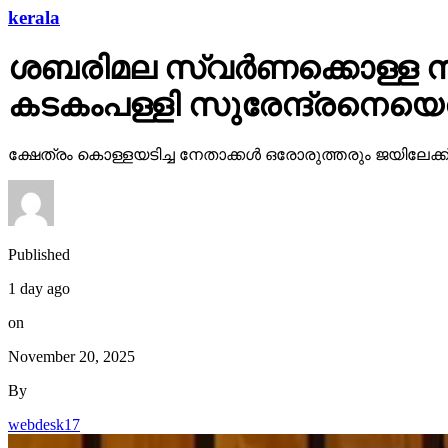
ശബരിമല സ്വര്‍ണക്കൊള്ള സ
കടകംപള്ളി സുരേന്ദ്രനെയെന
ക്ഷേത്രം കൊള്ളയടിച്ച നേതാക്കള്‍ ഒരോരുത്തരും ജയില
Published
1 day ago
on
November 20, 2025
By
webdesk17