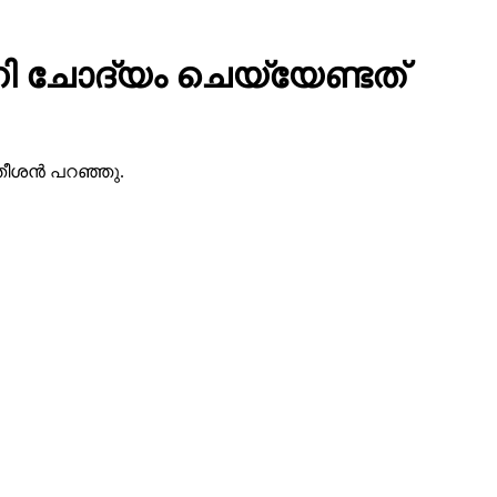
ി ചോദ്യം ചെയ്യേണ്ടത്
ീശന്‍ പറഞ്ഞു.