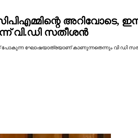
ിപിഎമ്മിന്റെ അറിവോടെ, ഇന
്ന് വി.ഡി സതീശന്‍
േക്ക് പോകുന്ന ഘോഷയാത്രയാണ് കാണുന്നതെന്നും വി ഡി സത