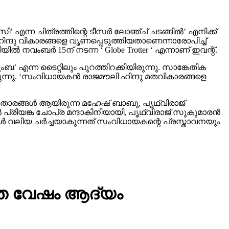
ന്ന ചിത്രത്തിന്റെ ടീസര്‍ ലോഞ്ച് ചടങ്ങില്‍’ എനിക്ക്
്ദു വികാരങ്ങളെ വൃണപ്പെടുത്തിയതാണെന്നാരോപിച്ച്
ംബര്‍ 15ന് നടന്ന ‘ Globe Trotter ‘ എന്നാണ് ഇവന്റ്.
ംബ’ എന്ന ടൈറ്റിലും പുറത്തിറക്കിയിരുന്നു. സാങ്കേതിക
കുന്നു. ‘സംവിധായകന്‍ രാജമൗലി ഹിന്ദു മതവികാരങ്ങളെ
 താരങ്ങള്‍ ആയിരുന്ന മഹേഷ് ബാബു, പൃഥ്വിരാജ്
‍ പ്രിയങ്ക ചോപ്ര മന്ദാകിനിയായി, പൃഥ്വിരാജ് സുകുമാരന്‍
കാള്‍ വലിയ ചര്‍ച്ചയാകുന്നത് സംവിധായകന്റെ പ്രസ്താവനയും
െയ്ത വേഷം ആദ്യം
 എന്നാല്‍ മമ്മൂട്ടിയുടെ ഡേറ്റ് ലഭിച്ച സമയത്ത്